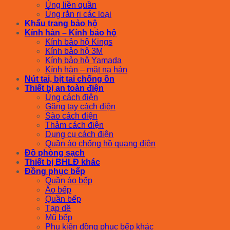
Ủng liền quần
Ủng rằn ri các loại
Khẩu trang bảo hộ
Kính hàn – Kính bảo hộ
Kính bảo hộ Kings
Kính bảo hộ 3M
Kính bảo hộ Yamada
Kính hàn – mặt nạ hàn
Nút tai, bịt tai chống ồn
Thiết bị an toàn điện
Ủng cách điện
Găng tay cách điện
Sào cách điện
Thảm cách điện
Dụng cụ cách điện
Quần áo chống hồ quang điện
Đồ phòng sạch
Thiết bị BHLĐ khác
Đồng phục bếp
Quần áo bếp
Áo bếp
Quần bếp
Tạp dề
Mũ bếp
Phụ kiện đồng phục bếp khác