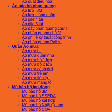
Áo quạt điều hòa
Áo bảo hộ phản quang
Áo lưới 3M
Áo lưới công nhân
Áo gile 4 túi
Áo gile 6 túi
Áo dây phản quang chữ H
Áo phản quang chữ V
Áo ghi lê kỹ thuật công trình
Áo phản quang Palize
Quần Áo mưa
Áo mưa bít
Áo mưa quân nhu
Áo mưa bộ 1 lớp
Áo mưa bộ 2 lớp
Áo mưa cánh dơi
Áo mưa trẻ em
Áo mưa tiện lợi
Áo mưa măng tô
Mũ bảo hộ lao động
Mũ bảo hộ 3M
Mũ bảo hộ SSEDA
Mũ bảo hộ kết hợp
Mũ bảo hộ Nhật Quang
Mũ bảo hộ COV