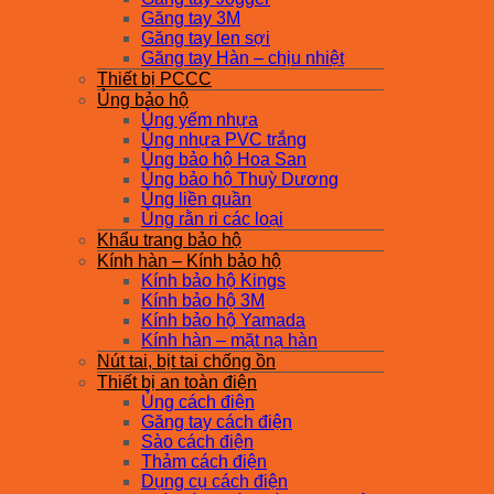
Găng tay 3M
Găng tay len sợi
Găng tay Hàn – chịu nhiệt
Thiết bị PCCC
Ủng bảo hộ
Ủng yếm nhựa
Ủng nhựa PVC trắng
Ủng bảo hộ Hoa San
Ủng bảo hộ Thuỳ Dương
Ủng liền quần
Ủng rằn ri các loại
Khẩu trang bảo hộ
Kính hàn – Kính bảo hộ
Kính bảo hộ Kings
Kính bảo hộ 3M
Kính bảo hộ Yamada
Kính hàn – mặt nạ hàn
Nút tai, bịt tai chống ồn
Thiết bị an toàn điện
Ủng cách điện
Găng tay cách điện
Sào cách điện
Thảm cách điện
Dụng cụ cách điện