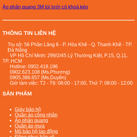
Áo phản quang 3M túi lưới có khoá kéo
THÔNG TIN LIÊN HỆ
Trụ sở: 56 Phần Lăng 6 - P. Hòa Khê - Q. Thanh Khê - TP.
Đà Nẵng
VP Hồ Chí Minh: 299/2/45 Lý Thường Kiệt, P.15, Q.11,
TP. HCM
Hotline:
0902.418.196
0902.623.108
(Ms.Phương)
0905.386.657
(Ms.Duyên)
Giờ làm việc: T2 - T6: 08:00 - 17:00, Thứ 7: 08:00 - 12:00
SẢN PHẨM
Giày bảo hộ
Quần áo công nhân
Áo phản quang
Quần áo mưa
Mũ bảo hộ lao động
Đồng phục bảo vệ