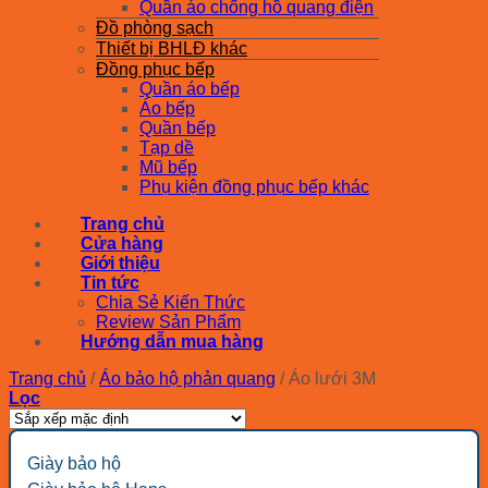
Quần áo chống hồ quang điện
Đồ phòng sạch
Thiết bị BHLĐ khác
Đồng phục bếp
Quần áo bếp
Áo bếp
Quần bếp
Tạp dề
Mũ bếp
Phụ kiện đồng phục bếp khác
Trang chủ
Cửa hàng
Giới thiệu
Tin tức
Chia Sẻ Kiến Thức
Review Sản Phẩm
Hướng dẫn mua hàng
Trang chủ
/
Áo bảo hộ phản quang
/
Áo lưới 3M
Lọc
Giày bảo hộ