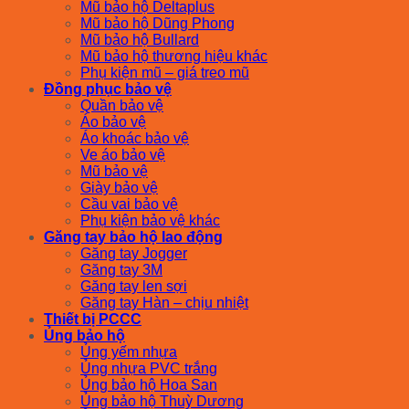
Mũ bảo hộ Deltaplus
Mũ bảo hộ Dũng Phong
Mũ bảo hộ Bullard
Mũ bảo hộ thương hiệu khác
Phụ kiện mũ – giá treo mũ
Đồng phục bảo vệ
Quần bảo vệ
Áo bảo vệ
Áo khoác bảo vệ
Ve áo bảo vệ
Mũ bảo vệ
Giày bảo vệ
Cầu vai bảo vệ
Phụ kiện bảo vệ khác
Găng tay bảo hộ lao động
Găng tay Jogger
Găng tay 3M
Găng tay len sợi
Găng tay Hàn – chịu nhiệt
Thiết bị PCCC
Ủng bảo hộ
Ủng yếm nhựa
Ủng nhựa PVC trắng
Ủng bảo hộ Hoa San
Ủng bảo hộ Thuỳ Dương