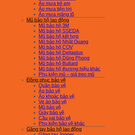
Áo mưa trẻ em
Áo mưa tiện lợi
Áo mưa măng tô
Mũ bảo hộ lao động
Mũ bảo hộ 3M
Mũ bảo hộ SSEDA
Mũ bảo hộ kết hợp
Mũ bảo hộ Nhật Quang
Mũ bảo hộ COV
Mũ bảo hộ Deltaplus
Mũ bảo hộ Dũng Phong
Mũ bảo hộ Bullard
Mũ bảo hộ thương hiệu khác
Phụ kiện mũ – giá treo mũ
Đồng phục bảo vệ
Quần bảo vệ
Áo bảo vệ
Áo khoác bảo vệ
Ve áo bảo vệ
Mũ bảo vệ
Giày bảo vệ
Cầu vai bảo vệ
Phụ kiện bảo vệ khác
Găng tay bảo hộ lao động
Găng tay Jogger