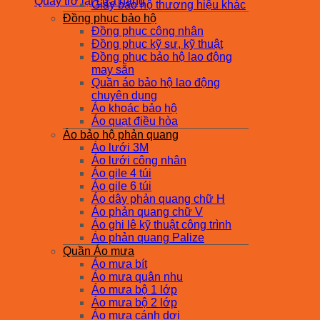
Quay trở lại cửa hàng
Giày bảo hộ thương hiệu khác
Đồng phục bảo hộ
Đồng phục công nhân
Đồng phục kỹ sư, kỹ thuật
Đồng phục bảo hộ lao động
may sẵn
Quần áo bảo hộ lao động
chuyên dụng
Áo khoác bảo hộ
Áo quạt điều hòa
Áo bảo hộ phản quang
Áo lưới 3M
Áo lưới công nhân
Áo gile 4 túi
Áo gile 6 túi
Áo dây phản quang chữ H
Áo phản quang chữ V
Áo ghi lê kỹ thuật công trình
Áo phản quang Palize
Quần Áo mưa
Áo mưa bít
Áo mưa quân nhu
Áo mưa bộ 1 lớp
Áo mưa bộ 2 lớp
Áo mưa cánh dơi