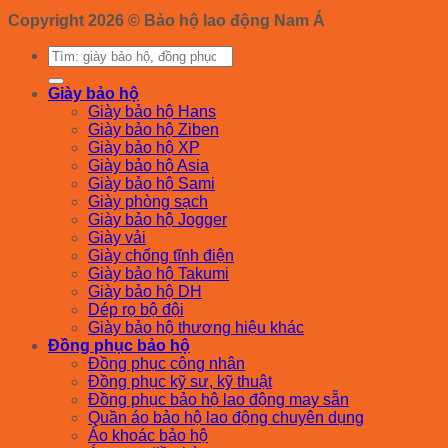
Copyright 2026 ©
Bảo hộ lao động Nam Á
Tìm
kiếm:
Giày bảo hộ
Giày bảo hộ Hans
Giày bảo hộ Ziben
Giày bảo hộ XP
Giày bảo hộ Asia
Giày bảo hộ Sami
Giày phòng sạch
Giày bảo hộ Jogger
Giày vải
Giày chống tĩnh điện
Giày bảo hộ Takumi
Giày bảo hộ DH
Dép rọ bộ đội
Giày bảo hộ thương hiệu khác
Đồng phục bảo hộ
Đồng phục công nhân
Đồng phục kỹ sư, kỹ thuật
Đồng phục bảo hộ lao động may sẵn
Quần áo bảo hộ lao động chuyên dụng
Áo khoác bảo hộ