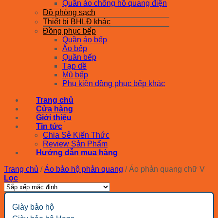
Quần áo chống hồ quang điện
Đồ phòng sạch
Thiết bị BHLĐ khác
Đồng phục bếp
Quần áo bếp
Áo bếp
Quần bếp
Tạp dề
Mũ bếp
Phụ kiện đồng phục bếp khác
Trang chủ
Cửa hàng
Giới thiệu
Tin tức
Chia Sẻ Kiến Thức
Review Sản Phẩm
Hướng dẫn mua hàng
Trang chủ
/
Áo bảo hộ phản quang
/
Áo phản quang chữ V
Lọc
Giày bảo hộ