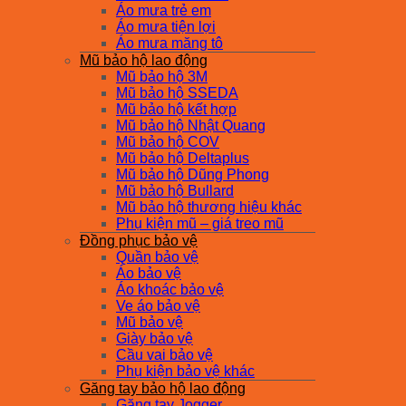
Áo mưa trẻ em
Áo mưa tiện lợi
Áo mưa măng tô
Mũ bảo hộ lao động
Mũ bảo hộ 3M
Mũ bảo hộ SSEDA
Mũ bảo hộ kết hợp
Mũ bảo hộ Nhật Quang
Mũ bảo hộ COV
Mũ bảo hộ Deltaplus
Mũ bảo hộ Dũng Phong
Mũ bảo hộ Bullard
Mũ bảo hộ thương hiệu khác
Phụ kiện mũ – giá treo mũ
Đồng phục bảo vệ
Quần bảo vệ
Áo bảo vệ
Áo khoác bảo vệ
Ve áo bảo vệ
Mũ bảo vệ
Giày bảo vệ
Cầu vai bảo vệ
Phụ kiện bảo vệ khác
Găng tay bảo hộ lao động
Găng tay Jogger