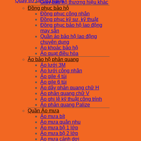
Quay trở lại cửa hàng
Giày bảo hộ thương hiệu khác
Đồng phục bảo hộ
Đồng phục công nhân
Đồng phục kỹ sư, kỹ thuật
Đồng phục bảo hộ lao động
may sẵn
Quần áo bảo hộ lao động
chuyên dụng
Áo khoác bảo hộ
Áo quạt điều hòa
Áo bảo hộ phản quang
Áo lưới 3M
Áo lưới công nhân
Áo gile 4 túi
Áo gile 6 túi
Áo dây phản quang chữ H
Áo phản quang chữ V
Áo ghi lê kỹ thuật công trình
Áo phản quang Palize
Quần Áo mưa
Áo mưa bít
Áo mưa quân nhu
Áo mưa bộ 1 lớp
Áo mưa bộ 2 lớp
Áo mưa cánh dơi