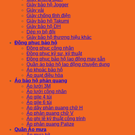
Giày bảo hộ Jogger
Giày vải
Giày chống tĩnh điện
Giày bảo hộ Takumi
Giày bảo hộ DH
Dép rọ bộ đội
Giày bảo hộ thương hiệu khác
Đồng phục bảo hộ
Đồng phục công nhân
Đồng phục kỹ sư, kỹ thuật
Đồng phục bảo hộ lao động may sẵn
Quần áo bảo hộ lao động chuyên dụng
Áo khoác bảo hộ
Áo quạt điều hòa
Áo bảo hộ phản quang
Áo lưới 3M
Áo lưới công nhân
Áo gile 4 túi
Áo gile 6 túi
Áo dây phản quang chữ H
Áo phản quang chữ V
Áo ghi lê kỹ thuật công trình
Áo phản quang Palize
Quần Áo mưa
Áo mưa bít