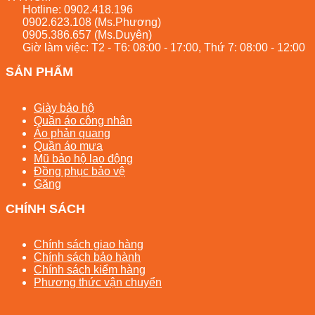
Hotline:
0902.418.196
0902.623.108
(Ms.Phương)
0905.386.657
(Ms.Duyên)
Giờ làm việc: T2 - T6: 08:00 - 17:00, Thứ 7: 08:00 - 12:00
SẢN PHẨM
Giày bảo hộ
Quần áo công nhân
Áo phản quang
Quần áo mưa
Mũ bảo hộ lao động
Đồng phục bảo vệ
Găng
CHÍNH SÁCH
Chính sách giao hàng
Chính sách bảo hành
Chính sách kiểm hàng
Phương thức vận chuyển