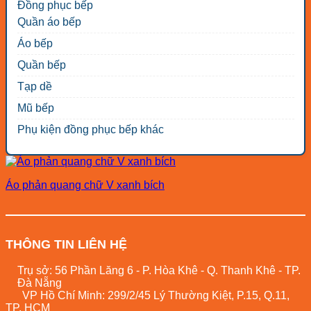
Đồng phục bếp
Quần áo bếp
Áo bếp
Quần bếp
Tạp dề
Mũ bếp
Phụ kiện đồng phục bếp khác
Áo phản quang chữ V xanh bích
THÔNG TIN LIÊN HỆ
Trụ sở: 56 Phần Lăng 6 - P. Hòa Khê - Q. Thanh Khê - TP.
Đà Nẵng
VP Hồ Chí Minh: 299/2/45 Lý Thường Kiệt, P.15, Q.11,
TP. HCM