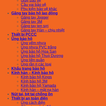
Giày bảo vệ
Cầu vai bảo vệ
Phụ kiện bảo vệ khác
Găng tay bảo hộ lao động
Găng tay Jogger
Găng tay 3M
Găng tay len sợi
Găng tay Hàn – chịu nhiệt
Thiết bị PCCC
Ủng bảo hộ
Ủng yếm nhựa
Ủng nhựa PVC trắng
Ủng bảo hộ Hoa San
Ủng bảo hộ Thuỳ Dương
Ủng liền quần
Ủng rằn ri các loại
Khẩu trang bảo hộ
Kính hàn – Kính bảo hộ
Kính bảo hộ Kings
Kính bảo hộ 3M
Kính bảo hộ Yamada
Kính hàn – mặt nạ hàn
Nút tai, bịt tai chống ồn
Thiết bị an toàn điện
Ủng cách điện