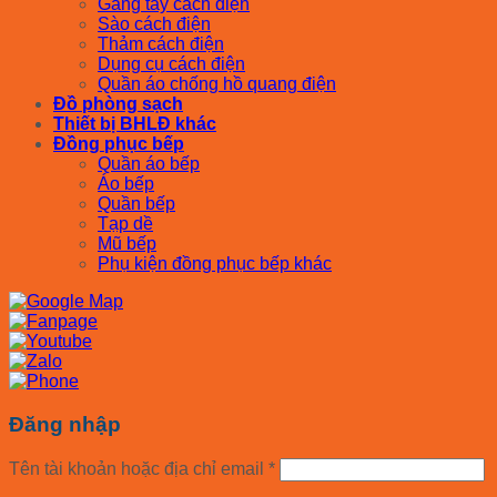
Găng tay cách điện
Sào cách điện
Thảm cách điện
Dụng cụ cách điện
Quần áo chống hồ quang điện
Đồ phòng sạch
Thiết bị BHLĐ khác
Đồng phục bếp
Quần áo bếp
Áo bếp
Quần bếp
Tạp dề
Mũ bếp
Phụ kiện đồng phục bếp khác
Đăng nhập
Tên tài khoản hoặc địa chỉ email
*