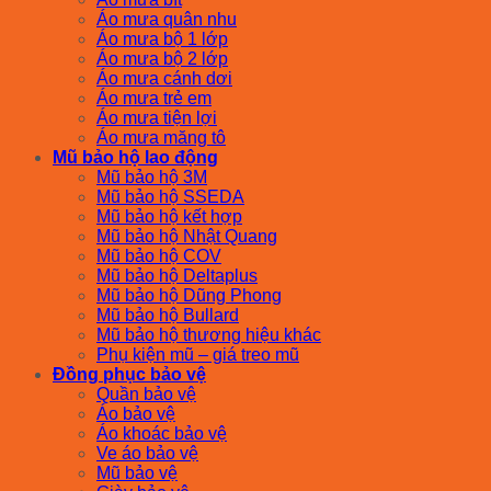
Áo mưa quân nhu
Áo mưa bộ 1 lớp
Áo mưa bộ 2 lớp
Áo mưa cánh dơi
Áo mưa trẻ em
Áo mưa tiện lợi
Áo mưa măng tô
Mũ bảo hộ lao động
Mũ bảo hộ 3M
Mũ bảo hộ SSEDA
Mũ bảo hộ kết hợp
Mũ bảo hộ Nhật Quang
Mũ bảo hộ COV
Mũ bảo hộ Deltaplus
Mũ bảo hộ Dũng Phong
Mũ bảo hộ Bullard
Mũ bảo hộ thương hiệu khác
Phụ kiện mũ – giá treo mũ
Đồng phục bảo vệ
Quần bảo vệ
Áo bảo vệ
Áo khoác bảo vệ
Ve áo bảo vệ
Mũ bảo vệ