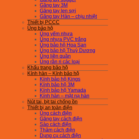
Găng tay 3M
Găng tay len sợi
Găng tay Hàn – chịu nhiệt
Thiết bị PCCC
Ủng bảo hộ
Ủng yếm nhựa
Ủng nhựa PVC trắng
Ủng bảo hộ Hoa San
Ủng bảo hộ Thuỳ Dương
Ủng liền quần
Ủng rằn ri các loại
Khẩu trang bảo hộ
Kính hàn – Kính bảo hộ
Kính bảo hộ Kings
Kính bảo hộ 3M
Kính bảo hộ Yamada
Kính hàn – mặt nạ hàn
Nút tai, bịt tai chống ồn
Thiết bị an toàn điện
Ủng cách điện
Găng tay cách điện
Sào cách điện
Thảm cách điện
Dụng cụ cách điện