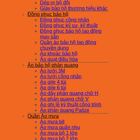
Dép rọ bộ đội
Giày bảo hộ thương hiệu khác
Đồng phục bảo hộ
Đồng phục công nhân
Đồng phục kỹ sư, kỹ thuật
Đồng phục bảo hộ lao động
may sẵn
Quần áo bảo hộ lao động
chuyên dụng
Áo khoác bảo hộ
Áo quạt điều hòa
Áo bảo hộ phản quang
Áo lưới 3M
Áo lưới công nhân
Áo gile 4 túi
Áo gile 6 túi
Áo dây phản quang chữ H
Áo phản quang chữ V
Áo ghi lê kỹ thuật công trình
Áo phản quang Palize
Quần Áo mưa
Áo mưa bít
Áo mưa quân nhu
Áo mưa bộ 1 lớp
Áo mưa bộ 2 lớp