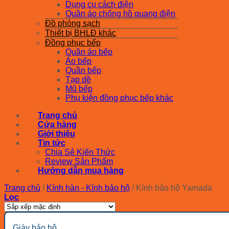
Dụng cụ cách điện
Quần áo chống hồ quang điện
Đồ phòng sạch
Thiết bị BHLĐ khác
Đồng phục bếp
Quần áo bếp
Áo bếp
Quần bếp
Tạp dề
Mũ bếp
Phụ kiện đồng phục bếp khác
Trang chủ
Cửa hàng
Giới thiệu
Tin tức
Chia Sẻ Kiến Thức
Review Sản Phẩm
Hướng dẫn mua hàng
Trang chủ
/
Kính hàn - Kính bảo hộ
/
Kính bảo hộ Yamada
Lọc
Giày bảo hộ