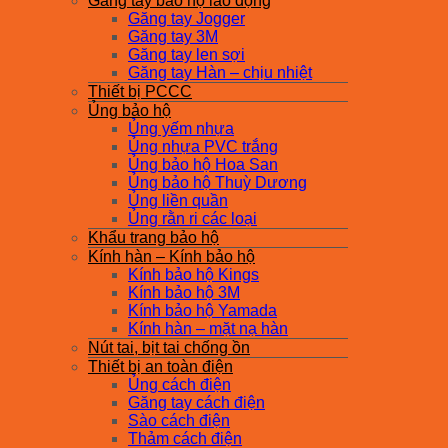
Găng tay bảo hộ lao động
Găng tay Jogger
Găng tay 3M
Găng tay len sợi
Găng tay Hàn – chịu nhiệt
Thiết bị PCCC
Ủng bảo hộ
Ủng yếm nhựa
Ủng nhựa PVC trắng
Ủng bảo hộ Hoa San
Ủng bảo hộ Thuỳ Dương
Ủng liền quần
Ủng rằn ri các loại
Khẩu trang bảo hộ
Kính hàn – Kính bảo hộ
Kính bảo hộ Kings
Kính bảo hộ 3M
Kính bảo hộ Yamada
Kính hàn – mặt nạ hàn
Nút tai, bịt tai chống ồn
Thiết bị an toàn điện
Ủng cách điện
Găng tay cách điện
Sào cách điện
Thảm cách điện