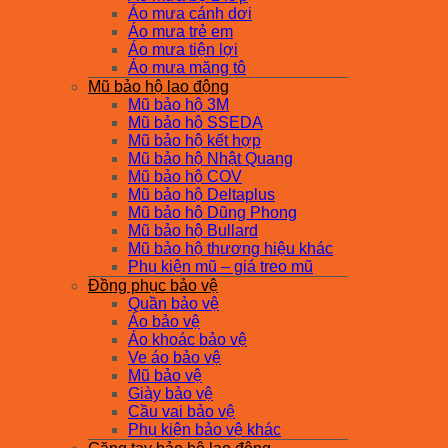
Áo mưa cánh dơi
Áo mưa trẻ em
Áo mưa tiện lợi
Áo mưa măng tô
Mũ bảo hộ lao động
Mũ bảo hộ 3M
Mũ bảo hộ SSEDA
Mũ bảo hộ kết hợp
Mũ bảo hộ Nhật Quang
Mũ bảo hộ COV
Mũ bảo hộ Deltaplus
Mũ bảo hộ Dũng Phong
Mũ bảo hộ Bullard
Mũ bảo hộ thương hiệu khác
Phụ kiện mũ – giá treo mũ
Đồng phục bảo vệ
Quần bảo vệ
Áo bảo vệ
Áo khoác bảo vệ
Ve áo bảo vệ
Mũ bảo vệ
Giày bảo vệ
Cầu vai bảo vệ
Phụ kiện bảo vệ khác