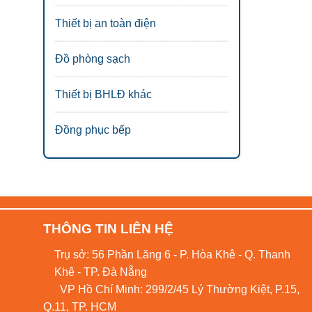
Thiết bị an toàn điện
Đồ phòng sạch
Thiết bị BHLĐ khác
Đồng phục bếp
THÔNG TIN LIÊN HỆ
Trụ sở: 56 Phần Lăng 6 - P. Hòa Khê - Q. Thanh
Khê - TP. Đà Nẵng
VP Hồ Chí Minh: 299/2/45 Lý Thường Kiệt, P.15,
Q.11, TP. HCM