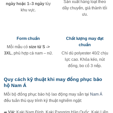
Sản xuất hàng loạt theo
ngày hoặc 1–3 ngày
tùy
dây chuyền, giá thành tối
khu vực.
ưu.
Form chuẩn
Chất lượng may đạt
chuẩn
Mỗi mẫu có
size từ S ->
3XL
, phù hợp cả nam – nữ.
Chỉ dù polyester 40/2 chịu
lực cao. Khóa kéo, nút
đồng, bo cổ 3 nếp.
Quy cách kỹ thuật khi may đồng phục bảo
hộ Nam Á
Mỗi bộ đồng phục bảo hộ lao động may sẵn tại
Nam Á
đều tuân thủ quy trình kỹ thuật nghiêm ngặt:
➦
Vải:
Kaki Nam Định, Kaki Pangrim Hàn Quốc, Kaki Liên