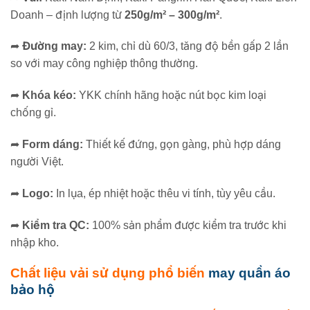
Doanh – định lượng từ
250g/m² – 300g/m²
.
➦
Đường may:
2 kim, chỉ dù 60/3, tăng độ bền gấp 2 lần
so với may công nghiệp thông thường.
➦
Khóa kéo:
YKK chính hãng hoặc nút bọc kim loại
chống gỉ.
➦
Form dáng:
Thiết kế đứng, gọn gàng, phù hợp dáng
người Việt.
➦
Logo:
In lụa, ép nhiệt hoặc thêu vi tính, tùy yêu cầu.
➦
Kiểm tra QC:
100% sản phẩm được kiểm tra trước khi
nhập kho.
Chất liệu vải sử dụng phổ biến
may quần áo
bảo hộ