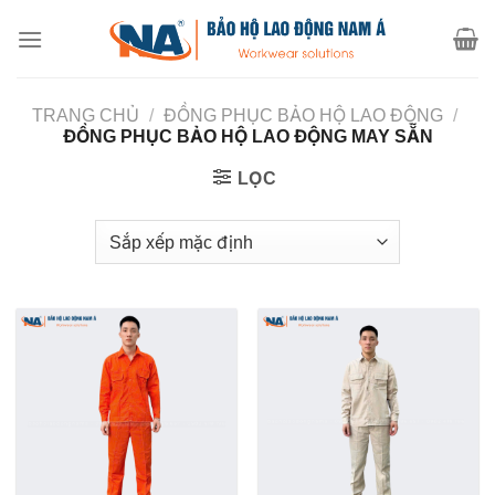
Chuyển
đến
nội
dung
TRANG CHỦ
/
ĐỒNG PHỤC BẢO HỘ LAO ĐỘNG
/
ĐỒNG PHỤC BẢO HỘ LAO ĐỘNG MAY SẴN
LỌC