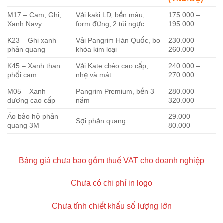
M17 – Cam, Ghi,
Vải kaki LD, bền màu,
175.000 –
Xanh Navy
form đứng, 2 túi ngực
195.000
K23 – Ghi xanh
Vải Pangrim Hàn Quốc, bo
230.000 –
phản quang
khóa kim loại
260.000
K45 – Xanh than
Vải Kate chéo cao cấp,
240.000 –
phối cam
nhẹ và mát
270.000
M05 – Xanh
Pangrim Premium, bền 3
280.000 –
dương cao cấp
năm
320.000
Áo bảo hộ phản
29.000 –
Sợi phản quang
quang 3M
80.000
Bảng giá chưa bao gồm thuế VAT cho doanh nghiệp
Chưa có chi phí in logo
Chưa tính chiết khấu số lượng lớn