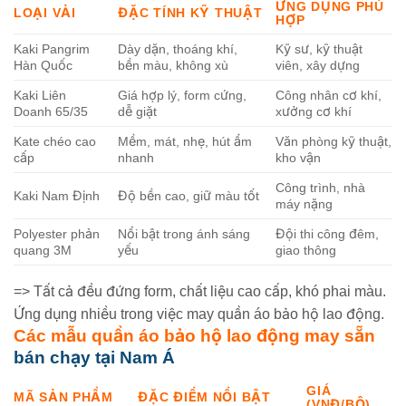
ỨNG DỤNG PHÙ
LOẠI VẢI
ĐẶC TÍNH KỸ THUẬT
HỢP
Kaki Pangrim
Dày dặn, thoáng khí,
Kỹ sư, kỹ thuật
Hàn Quốc
bền màu, không xù
viên, xây dựng
Kaki Liên
Giá hợp lý, form cứng,
Công nhân cơ khí,
Doanh 65/35
dễ giặt
xưởng cơ khí
Kate chéo cao
Mềm, mát, nhẹ, hút ẩm
Văn phòng kỹ thuật,
cấp
nhanh
kho vận
Công trình, nhà
Kaki Nam Định
Độ bền cao, giữ màu tốt
máy nặng
Polyester phản
Nổi bật trong ánh sáng
Đội thi công đêm,
quang 3M
yếu
giao thông
=> Tất cả đều đứng form, chất liệu cao cấp, khó phai màu.
Ứng dụng nhiều trong việc may quần áo bảo hộ lao động.
Các mẫu quần áo bảo hộ lao động may sẵn
bán chạy tại Nam Á
GIÁ
MÃ SẢN PHẨM
ĐẶC ĐIỂM NỔI BẬT
(VNĐ/BỘ)