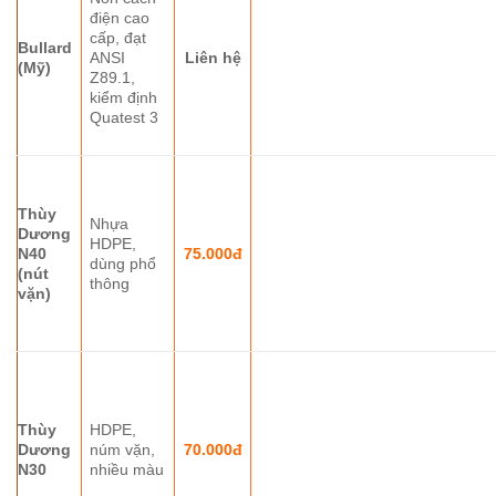
điện cao
cấp, đạt
Bullard
ANSI
Liên hệ
(Mỹ)
Z89.1,
kiểm định
Quatest 3
Thùy
Nhựa
Dương
HDPE,
N40
75.000đ
dùng phổ
(nút
thông
vặn)
Thùy
HDPE,
Dương
núm vặn,
70.000đ
N30
nhiều màu