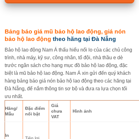
Bảng báo giá mũ bảo hộ lao động,
giá nón
bảo hộ lao động
theo hãng tại Đà Nẵng
Bảo hộ lao động Nam Á thấu hiểu nổi lo của các chủ công
trình, nhà máy, kỹ sư, công nhân, tổ đội, nhà thầu e dè
trước ngân sách cho hạng mục đồ bảo hộ lao động, đặc
biệt là mũ bảo hộ lao động. Nam Á xin gửi đến quý khách
hàng bảng báo giá nón bảo hộ lao động theo các hãng tại
Đà Nẵng, để nắm thông tin sơ bộ và đưa ra lựa chọn tối
ưu nhất.
Giá
Hãng/
Đặc điểm
chưa
Hình ảnh
Mẫu
nổi bật
VAT
In
Tiện lợi,