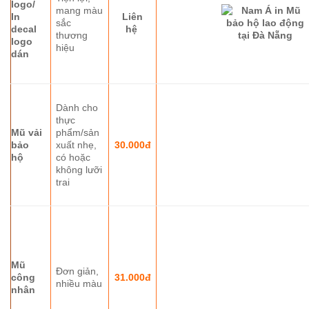
logo/
mang màu
In
Liên
sắc
decal
hệ
thương
logo
hiệu
dán
Dành cho
thực
Mũ vải
phẩm/sản
bảo
xuất nhẹ,
30.000đ
hộ
có hoặc
không lưỡi
trai
Mũ
Đơn giản,
công
31.000đ
nhiều màu
nhân