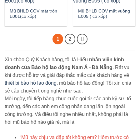
Mũ BHLĐ COV mặt tròn
Mũ BHLĐ COV mặt vuông
E001(có xốp)
E005 ( có xốp)
1
2
Xin chào Quý Khách hàng, tôi là Hiếu
nhân viên kinh
doanh của Bảo hộ lao động Nam Á - Đà Nẵng
. Rất vui
khi được hỗ trợ và giải đáp thắc mắc của khách hàng về
thiết bị bảo hộ lao động
, mũ bảo hộ lao động! Tôi xin chia
sẻ câu chuyện trong nghề như sau:
Mỗi ngày, tôi tiếp hàng chục cuộc gọi từ các anh kỹ sư, tổ
trưởng, đến các anh em công nhân đang lăn lộn ngoài
công trường. Và điều tôi nghe nhiều nhất, không phải là
hỏi mũ bảo hộ nào giá rẻ, mà là:
“Mũ này chịu va đập tốt không em? Hôm trước có