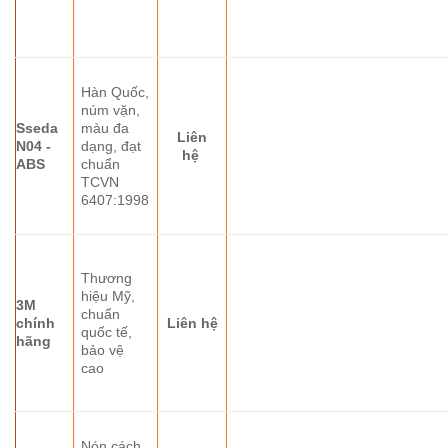
Hàn Quốc,
núm vặn,
Sseda
màu đa
Liên
N04 -
dạng, đạt
hệ
ABS
chuẩn
TCVN
6407:1998
Thương
hiệu Mỹ,
3M
chuẩn
chính
Liên hệ
quốc tế,
hãng
bảo vệ
cao
Nón cách