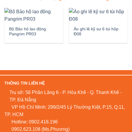
Bộ Bảo hộ lao động
Áo ghi lê kỹ sư 6 túi hộp
Pangrim PR03
Đ08
THÔNG TIN LIÊN HỆ
Trụ sở: 56 Phần Lăng 6 - P. Hòa Khê - Q. Thanh Khê -
TP. Đà Nẵng
VP Hồ Chí Minh: 299/2/45 Lý Thường Kiệt, P.15, Q.11,
TP. HCM
Hotline:
0902.418.196
0902.623.108
(Ms.Phương)