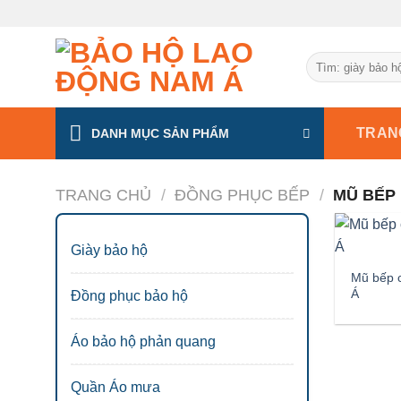
Chuyển
đến
nội
Tìm
dung
kiếm:
TRAN
DANH MỤC SẢN PHẨM
TRANG CHỦ
/
ĐỒNG PHỤC BẾP
/
MŨ BẾP
Giày bảo hộ
Mũ bếp 
Á
Đồng phục bảo hộ
Áo bảo hộ phản quang
Quần Áo mưa