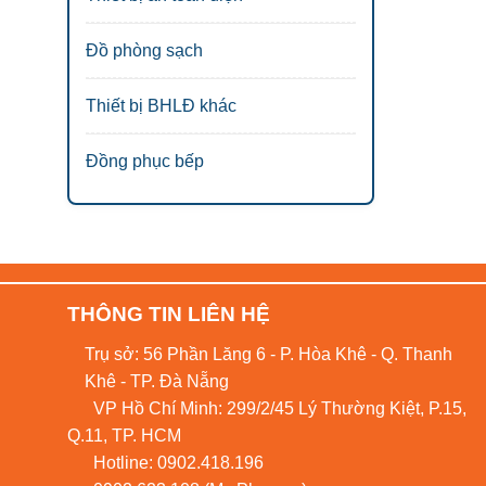
Đồ phòng sạch
Thiết bị BHLĐ khác
Đồng phục bếp
THÔNG TIN LIÊN HỆ
Trụ sở: 56 Phần Lăng 6 - P. Hòa Khê - Q. Thanh
Khê - TP. Đà Nẵng
VP Hồ Chí Minh: 299/2/45 Lý Thường Kiệt, P.15,
Q.11, TP. HCM
Hotline:
0902.418.196