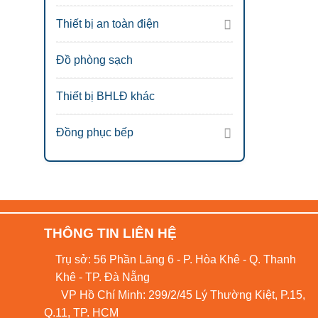
Thiết bị an toàn điện
Đồ phòng sạch
Thiết bị BHLĐ khác
Đồng phục bếp
THÔNG TIN LIÊN HỆ
Trụ sở: 56 Phần Lăng 6 - P. Hòa Khê - Q. Thanh
Khê - TP. Đà Nẵng
VP Hồ Chí Minh: 299/2/45 Lý Thường Kiệt, P.15,
Q.11, TP. HCM