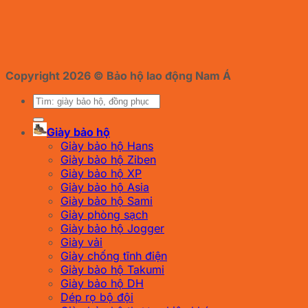
Copyright 2026 ©
Bảo hộ lao động Nam Á
Tìm
kiếm:
Giày bảo hộ
Giày bảo hộ Hans
Giày bảo hộ Ziben
Giày bảo hộ XP
Giày bảo hộ Asia
Giày bảo hộ Sami
Giày phòng sạch
Giày bảo hộ Jogger
Giày vải
Giày chống tĩnh điện
Giày bảo hộ Takumi
Giày bảo hộ DH
Dép rọ bộ đội