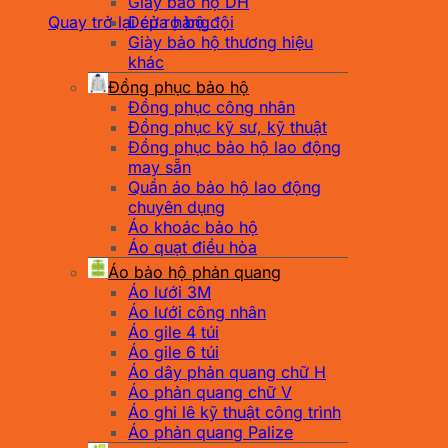
Giày bảo hộ DH
Quay trở lại cửa hàng
Dép rọ bộ đội
Giày bảo hộ thương hiệu
khác
Đồng phục bảo hộ
Đồng phục công nhân
Đồng phục kỹ sư, kỹ thuật
Đồng phục bảo hộ lao động
may sẵn
Quần áo bảo hộ lao động
chuyên dụng
Áo khoác bảo hộ
Áo quạt điều hòa
Áo bảo hộ phản quang
Áo lưới 3M
Áo lưới công nhân
Áo gile 4 túi
Áo gile 6 túi
Áo dây phản quang chữ H
Áo phản quang chữ V
Áo ghi lê kỹ thuật công trình
Áo phản quang Palize