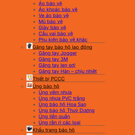
Áo bảo vệ
Áo khoác bảo vệ
Ve áo bảo vệ
Mũ bảo vệ
Giày bảo vệ
Cầu vai bảo vệ
Phụ kiện bảo vệ khác
Găng tay bảo hộ lao động
Găng tay Jogger
Găng tay 3M
Găng tay len sợi
Găng tay Hàn – chịu nhiệt
Thiết bị PCCC
Ủng bảo hộ
Ủng yếm nhựa
Ủng nhựa PVC trắng
Ủng bảo hộ Hoa San
Ủng bảo hộ Thuỳ Dương
Ủng liền quần
Ủng rằn ri các loại
Khẩu trang bảo hộ