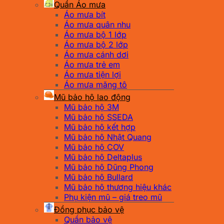
Quần Áo mưa
Áo mưa bít
Áo mưa quân nhu
Áo mưa bộ 1 lớp
Áo mưa bộ 2 lớp
Áo mưa cánh dơi
Áo mưa trẻ em
Áo mưa tiện lợi
Áo mưa măng tô
Mũ bảo hộ lao động
Mũ bảo hộ 3M
Mũ bảo hộ SSEDA
Mũ bảo hộ kết hợp
Mũ bảo hộ Nhật Quang
Mũ bảo hộ COV
Mũ bảo hộ Deltaplus
Mũ bảo hộ Dũng Phong
Mũ bảo hộ Bullard
Mũ bảo hộ thương hiệu khác
Phụ kiện mũ – giá treo mũ
Đồng phục bảo vệ
Quần bảo vệ