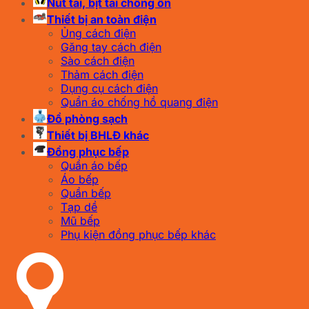
Nút tai, bịt tai chống ồn
Thiết bị an toàn điện
Ủng cách điện
Găng tay cách điện
Sào cách điện
Thảm cách điện
Dụng cụ cách điện
Quần áo chống hồ quang điện
Đồ phòng sạch
Thiết bị BHLĐ khác
Đồng phục bếp
Quần áo bếp
Áo bếp
Quần bếp
Tạp dề
Mũ bếp
Phụ kiện đồng phục bếp khác