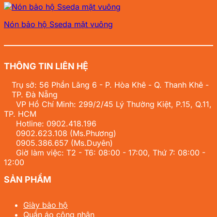
Nón bảo hộ Sseda mặt vuông
THÔNG TIN LIÊN HỆ
Trụ sở: 56 Phần Lăng 6 - P. Hòa Khê - Q. Thanh Khê -
TP. Đà Nẵng
VP Hồ Chí Minh: 299/2/45 Lý Thường Kiệt, P.15, Q.11,
TP. HCM
Hotline:
0902.418.196
0902.623.108
(Ms.Phương)
0905.386.657
(Ms.Duyên)
Giờ làm việc: T2 - T6: 08:00 - 17:00, Thứ 7: 08:00 -
12:00
SẢN PHẨM
Giày bảo hộ
Quần áo công nhân