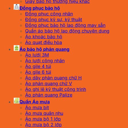
Giày bảo hộ thương hiệu khác
Đồng phục bảo hộ
Đồng phục công nhân
Đồng phục kỹ sư, kỹ thuật
Đồng phục bảo hộ lao động may sẵn
Quần áo bảo hộ lao động chuyên dụng
Áo khoác bảo hộ
Áo quạt điều hòa
Áo bảo hộ phản quang
Áo lưới 3M
Áo lưới công nhân
Áo gile 4 túi
Áo gile 6 túi
Áo dây phản quang chữ H
Áo phản quang chữ V
Áo ghi lê kỹ thuật công trình
Áo phản quang Palize
Quần Áo mưa
Áo mưa bít
Áo mưa quân nhu
Áo mưa bộ 1 lớp
Áo mưa bộ 2 lớp