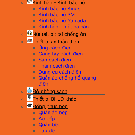
Kính hàn – Kính bảo hộ
Kính bảo hộ Kings
Kính bảo hộ 3M
Kính bảo hộ Yamada
Kính hàn – mặt nạ hàn
Nút tai, bịt tai chống ồn
Thiết bị an toàn điện
Ủng cách điện
Găng tay cách điện
Sào cách điện
Thảm cách điện
Dụng cụ cách điện
Quần áo chống hồ quang
điện
Đồ phòng sạch
Thiết bị BHLĐ khác
Đồng phục bếp
Quần áo bếp
Áo bếp
Quần bếp
Tạp dề