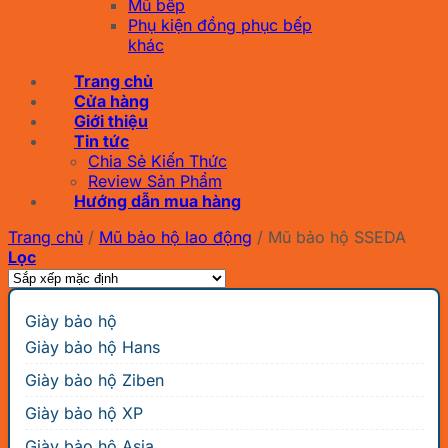
Mũ bếp
Phụ kiện đồng phục bếp
khác
Trang chủ
Cửa hàng
Giới thiệu
Tin tức
Chia Sẻ Kiến Thức
Review Sản Phẩm
Hướng dẫn mua hàng
Trang chủ
/
Mũ bảo hộ lao động
/
Mũ bảo hộ SSEDA
Lọc
Giày bảo hộ
Giày bảo hộ Hans
Giày bảo hộ Ziben
Giày bảo hộ XP
Giày bảo hộ Asia