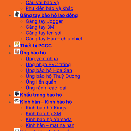
Cầu vai bảo vệ
Phụ kiện bảo vệ khác
Găng tay bảo hộ lao động
Găng tay Jogger
Găng tay 3M
Găng tay len sợi
Găng tay Hàn – chịu nhiệt
Thiết bị PCCC
Ủng bảo hộ
Ủng yếm nhựa
Ủng nhựa PVC trắng
Ủng bảo hộ Hoa San
Ủng bảo hộ Thuỳ Dương
Ủng liền quần
Ủng rằn ri các loại
Khẩu trang bảo hộ
Kính hàn – Kính bảo hộ
Kính bảo hộ Kings
Kính bảo hộ 3M
Kính bảo hộ Yamada
Kính hàn – mặt nạ hàn