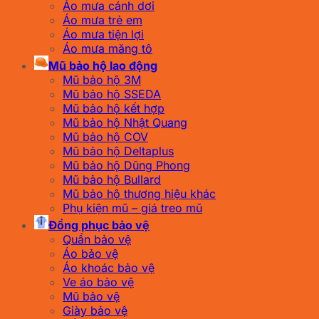
Áo mưa cánh dơi
Áo mưa trẻ em
Áo mưa tiện lợi
Áo mưa măng tô
Mũ bảo hộ lao động
Mũ bảo hộ 3M
Mũ bảo hộ SSEDA
Mũ bảo hộ kết hợp
Mũ bảo hộ Nhật Quang
Mũ bảo hộ COV
Mũ bảo hộ Deltaplus
Mũ bảo hộ Dũng Phong
Mũ bảo hộ Bullard
Mũ bảo hộ thương hiệu khác
Phụ kiện mũ – giá treo mũ
Đồng phục bảo vệ
Quần bảo vệ
Áo bảo vệ
Áo khoác bảo vệ
Ve áo bảo vệ
Mũ bảo vệ
Giày bảo vệ