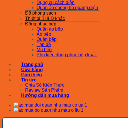
Dụng cụ cách điện
Quần áo chống hồ quang điện
Đồ phòng sạch
Thiết bị BHLĐ khác
Đồng phục bếp
Quần áo bếp
Áo bếp
Quần bếp
Tạp dề
Mũ bếp
Phụ kiện đồng phục bếp khác
Trang chủ
Cửa hàng
Giới thiệu
Tin tức
Chia Sẻ Kiến Thức
Review Sản Phẩm
Hướng dẫn mua hàng