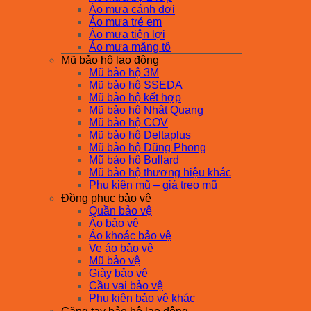
Áo mưa cánh dơi
Áo mưa trẻ em
Áo mưa tiện lợi
Áo mưa măng tô
Mũ bảo hộ lao động
Mũ bảo hộ 3M
Mũ bảo hộ SSEDA
Mũ bảo hộ kết hợp
Mũ bảo hộ Nhật Quang
Mũ bảo hộ COV
Mũ bảo hộ Deltaplus
Mũ bảo hộ Dũng Phong
Mũ bảo hộ Bullard
Mũ bảo hộ thương hiệu khác
Phụ kiện mũ – giá treo mũ
Đồng phục bảo vệ
Quần bảo vệ
Áo bảo vệ
Áo khoác bảo vệ
Ve áo bảo vệ
Mũ bảo vệ
Giày bảo vệ
Cầu vai bảo vệ
Phụ kiện bảo vệ khác