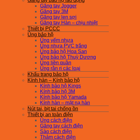
Găng tay bảo hộ lao động
Găng tay Jogger
Găng tay 3M
Găng tay len sợi
Găng tay Hàn – chịu nhiệt
Thiết bị PCCC
Ủng bảo hộ
Ủng yếm nhựa
Ủng nhựa PVC trắng
Ủng bảo hộ Hoa San
Ủng bảo hộ Thuỳ Dương
Ủng liền quần
Ủng rằn ri các loại
Khẩu trang bảo hộ
Kính hàn – Kính bảo hộ
Kính bảo hộ Kings
Kính bảo hộ 3M
Kính bảo hộ Yamada
Kính hàn – mặt nạ hàn
Nút tai, bịt tai chống ồn
Thiết bị an toàn điện
Ủng cách điện
Găng tay cách điện
Sào cách điện
Thảm cách điện