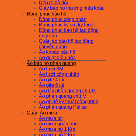
Dép rọ bộ đội
Giày bảo hộ thương hiệu khác
Đồng phục bảo hộ
Đồng phục công nhân
Đồng phục kỹ sư, kỹ thuật
Đồng phục bảo hộ lao động
may sẵn
Quần áo bảo hộ lao động
chuyên dụng
Áo khoác bảo hộ
Áo quạt điều hòa
Áo bảo hộ phản quang
Áo lưới 3M
Áo lưới công nhân
Áo gile 4 túi
Áo gile 6 túi
Áo dây phản quang chữ H
Áo phản quang chữ V
Áo ghi lê kỹ thuật công trình
Áo phản quang Palize
Quần Áo mưa
Áo mưa bít
Áo mưa quân nhu
Áo mưa bộ 1 lớp
Áo mưa bộ 2 lớp