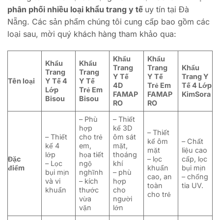
phân phối nhiều loại khẩu trang y tế
uy tín tại Đà
Nẵng. Các sản phẩm chúng tôi cung cấp bao gồm các
loại sau, mời quý khách hàng tham khảo qua:
Khẩu
Khẩu
Khẩu
Khẩu
Trang
Trang
Khẩu
Trang
Trang
Y Tế
Y Tế
Trang Y
Tên loại
Y Tế 4
Y Tế
4D
Trẻ Em
Tế 4 Lớp
Lớp
Trẻ Em
FAMAP
FAMAP
KimSora
Bisou
Bisou
RO
RO
– Phù
– Thiết
hợp
kế 3D
– Thiết
– Thiết
cho trẻ
ôm sát
kế ôm
– Chất
kế 4
em,
mặt,
mặt
liệu cao
lớp
họa tiết
thoáng
Đặc
– lọc
cấp, lọc
– Lọc
ngộ
khí
điểm
khuẩn
bụi mịn
bụi mịn
nghĩnh
– phù
cao, an
– chống
và vi
– kích
hợp
toàn
tia UV.
khuẩn
thước
cho
cho trẻ
vừa
người
vặn
lớn