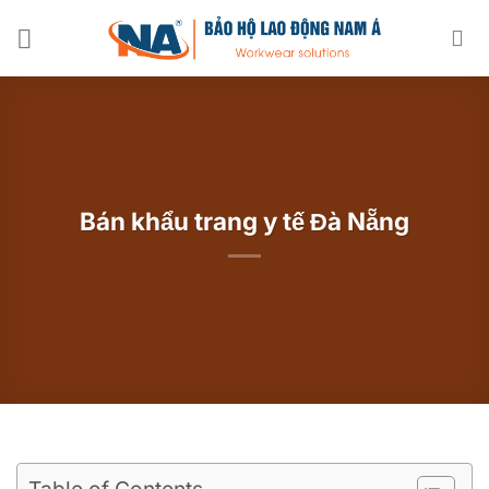
Chuyển
đến
nội
dung
Bán khẩu trang y tế Đà Nẵng