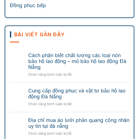
Đồng phục bếp
BÀI VIẾT GẦN ĐÂY
Cách phân biệt chất lượng các loại nón
bảo hộ lao động – mũ bảo hộ lao động Đà
Nẵng
ở
Chức năng bình luận bị tắt
Cách
phân
Cung cấp đồng phục và vật tư bảo hộ lao
biệt
chất
động Đà Nẵng
lượng
ở
Chức năng bình luận bị tắt
các
Cung
loại
cấp
nón
Địa chỉ mua áo lưới phản quang công nhân
đồng
bảo
phục
uy tín tại đà nẵng
hộ
và
lao
ở
Chức năng bình luận bị tắt
vật
động
Địa