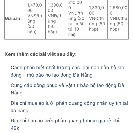
210,00
1,470,0
1,390,0
0
1,330,0
1,680,00
00
00
VNĐ/th
00
0
VNĐ/th
VNĐ/th
Giá bán
ùng (30
VNĐ/th
VNĐ/thù
ùng
ùng
túi, mỗi
ùng (50
ng (50
(50
(50
túi 10
hộp)
hộp)
hộp)
hộp)
cái)
Xem thêm các bài viết sau đây
:
Cách phân biệt chất lượng các loại nón bảo hộ lao
động – mũ bảo hộ lao động Đà Nẵng
Cung cấp đồng phục và vật tư bảo hộ lao động Đà
Nẵng
Địa chỉ mua áo lưới phản quang công nhân uy tín tại
đà nẵng
Địa chỉ bán áo lưới phản quang tphcm giá rẻ chỉ
49k