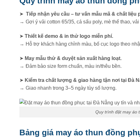
Quy trình may áo thun đồng ph
➤
Tiếp nhận yêu cầu – tư vấn mẫu mã & chất liệu 
→ Gợi ý vải cotton 65/35, cá sấu poly, mè thể thao, 
➤
Thiết kế demo & in thử logo miễn phí.
→ Hỗ trợ khách hàng chỉnh màu, bố cục logo theo nhậ
➤
May mẫu thử & duyệt sản xuất hàng loạt.
→ Đảm bảo size form chuẩn, màu in/thêu bền.
➤
Kiểm tra chất lượng & giao hàng tận nơi tại Đà 
→ Giao nhanh trong 3–5 ngày tùy số lượng.
Quy trình đặt may áo 
Bảng giá may áo thun đồng ph