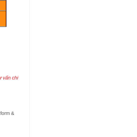
 vấn chi
iform &