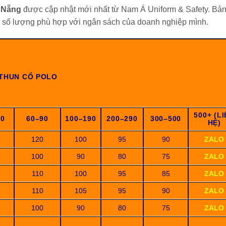
à Nẵng
được cập nhật mới nhất từ Nam Á Uniform & Safety. Bản
à số lượng phù hợp với ngân sách của doanh nghiệp mình.
THUN CỔ POLO
500+ (L
50
60–90
100–190
200–290
300–500
HỆ)
120
100
95
90
ZALO
100
90
80
75
ZALO
110
100
95
85
ZALO
110
105
95
90
ZALO
100
90
80
75
ZALO