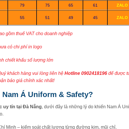
79
75
65
61
ZALO
55
51
49
45
ZALO
ao gồm thuế VAT cho doanh nghiệp
ưa có chi phí in logo
nh chiết khấu số lượng lớn
Quý khách hàng vui lòng liên hệ
Hotline
0902418196
để được tư
nhận báo giá chính xác nhất!
n Nam Á Uniform & Safety?
 uy tín tại Đà Nẵng
, dưới đây là những lý do khiến Nam Á Un
o.
hí Minh – kiểm soát chất lượng từng đường kim, mũi chỉ.