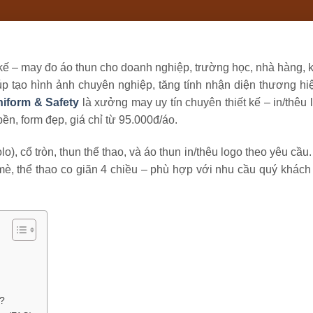
t kế – may đo áo thun cho doanh nghiệp, trường học, nhà hàng,
úp tạo hình ảnh chuyên nghiệp, tăng tính nhận diện thương hi
iform & Safety
là xưởng may uy tín chuyên thiết kế – in/thêu
bền, form đẹp, giá chỉ từ 95.000đ/áo.
), cổ tròn, thun thể thao, và áo thun in/thêu logo theo yêu cầu.
 mè, thể thao co giãn 4 chiều – phù hợp với nhu cầu quý khách
?