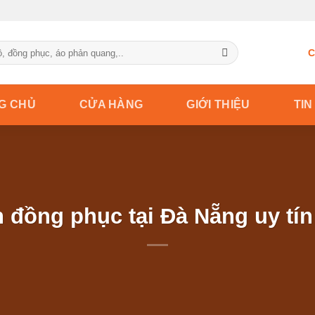
C
G CHỦ
CỬA HÀNG
GIỚI THIỆU
TIN
 đồng phục tại Đà Nẵng uy tí