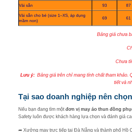
Vải sẵn
93
87
Vải sẵn cho bé (size 1–XS, áp dụng
69
61
mầm non)
Bảng giá chưa b
Ch
Chưa tí
Lưu ý:
Bảng giá trên chỉ mang tính chất tham khảo. 
tiết và 
Tại sao doanh nghiệp nên chọ
Nếu bạn đang tìm một
đơn vị may áo thun đồng phục
Safety luôn được khách hàng lựa chọn và đánh giá ca
➦
Xưởng may trực tiếp tại Đà Nẵng và thành phố Hồ C