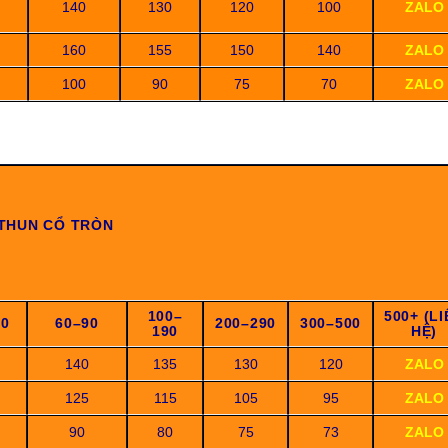
140
130
120
100
ZALO
160
155
150
140
ZALO
100
90
75
70
ZALO
THUN CỔ TRÒN
100–
500+ (L
50
60–90
200–290
300–500
190
HỆ)
140
135
130
120
ZALO
125
115
105
95
ZALO
90
80
75
73
ZALO