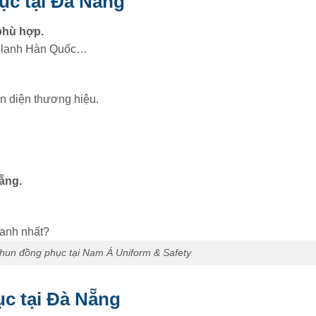
ục tại Đà Nẵng
phù hợp.
vải lạnh Hàn Quốc…
n diện thương hiệu.
Nẵng.
thun đồng phục tại Nam Á Uniform & Safety
ục tại Đà Nẵng