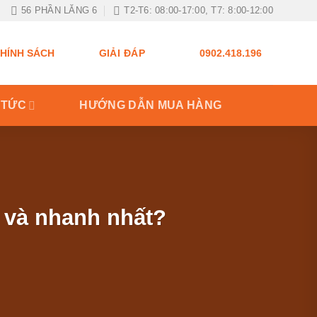
56 PHẦN LĂNG 6
T2-T6: 08:00-17:00, T7: 8:00-12:00
GIẢI ĐÁP
HÍNH SÁCH
0902.418.196
 TỨC
HƯỚNG DẪN MUA HÀNG
n và nhanh nhất?