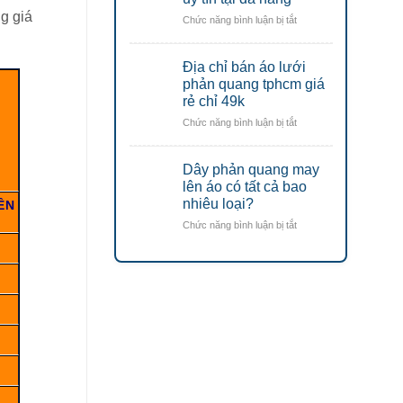
vật
–
g giá
ở
Chức năng bình luận bị tắt
tư
mũ
Địa
bảo
bảo
chỉ
hộ
hộ
Địa chỉ bán áo lưới
mua
lao
lao
áo
phản quang tphcm giá
động
động
lưới
rẻ chỉ 49k
Đà
Đà
phản
Nẵng
Nẵng
ở
Chức năng bình luận bị tắt
quang
Địa
công
chỉ
nhân
Dây phản quang may
bán
uy
áo
lên áo có tất cả bao
tín
lưới
nhiêu loại?
tại
IÊN
phản
đà
ở
Chức năng bình luận bị tắt
quang
nẵng
Dây
tphcm
phản
giá
quang
rẻ
may
chỉ
lên
49k
áo
có
tất
cả
bao
nhiêu