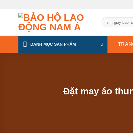
Chuyển
đến
nội
Tìm
dung
kiếm:
TRAN
DANH MỤC SẢN PHẨM
Đặt may áo thun