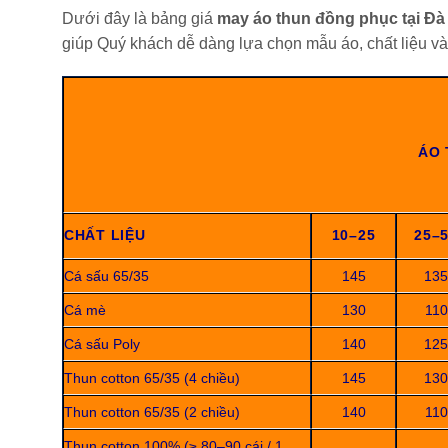
Dưới đây là bảng giá
may áo thun đồng phục tại Đ
giúp Quý khách dễ dàng lựa chọn mẫu áo, chất liệu v
ÁO 
CHẤT LIỆU
10–25
25–
Cá sấu 65/35
145
135
Cá mè
130
110
Cá sấu Poly
140
125
Thun cotton 65/35 (4 chiều)
145
130
Thun cotton 65/35 (2 chiều)
140
110
Thun cotton 100% (≥ 80–90 cái / 1