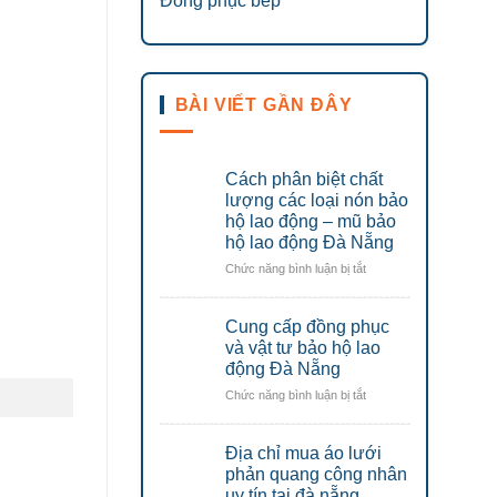
Đồng phục bếp
BÀI VIẾT GẦN ĐÂY
Cách phân biệt chất
lượng các loại nón bảo
hộ lao động – mũ bảo
hộ lao động Đà Nẵng
ở
Chức năng bình luận bị tắt
Cách
phân
Cung cấp đồng phục
biệt
chất
và vật tư bảo hộ lao
lượng
động Đà Nẵng
các
ở
Chức năng bình luận bị tắt
loại
Cung
nón
cấp
bảo
Địa chỉ mua áo lưới
đồng
hộ
phục
phản quang công nhân
lao
và
uy tín tại đà nẵng
động