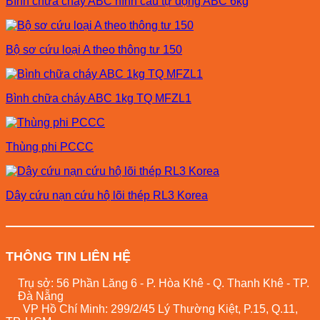
Bình chữa cháy ABC hình cầu tự động ABC 6kg
Bộ sơ cứu loại A theo thông tư 150
Bình chữa cháy ABC 1kg TQ MFZL1
Thùng phi PCCC
Dây cứu nạn cứu hô ̣lõi thép RL3 Korea
THÔNG TIN LIÊN HỆ
Trụ sở: 56 Phần Lăng 6 - P. Hòa Khê - Q. Thanh Khê - TP.
Đà Nẵng
VP Hồ Chí Minh: 299/2/45 Lý Thường Kiệt, P.15, Q.11,