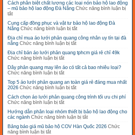
Cách phân biệt chất lượng các loại nón bảo hộ lao động
– mũ bảo hộ lao động Đà Nẵng
Chức năng bình luận bị
ở
tắt
Cách
Cung cấp đồng phục và vật tư bảo hộ lao động Đà
phân
ở
Nẵng
Chức năng bình luận bị tắt
biệt
Cung
chất
Địa chỉ mua áo lưới phản quang công nhân uy tín tại đà
cấp
lượng
ở
nẵng
Chức năng bình luận bị tắt
đồng
các
Địa
phục
loại
Địa chỉ bán áo lưới phản quang tphcm giá rẻ chỉ 49k
chỉ
và
nón
ở
Chức năng bình luận bị tắt
mua
vật
bảo
Địa
áo
tư
Dây phản quang may lên áo có tất cả bao nhiêu loại?
hộ
chỉ
lưới
bảo
ở
Chức năng bình luận bị tắt
lao
bán
phản
hộ
Dây
động
áo
quang
Top 5 áo lưới phản quang an toàn giá rẻ đáng mua nhất
lao
phản
–
lưới
công
ở
2026
Chức năng bình luận bị tắt
động
quang
mũ
phản
nhân
Top
Đà
may
bảo
quang
Cách chọn áo lưới phản quang công trình tối ưu chi phí
uy
5
Nẵng
lên
hộ
tphcm
ở
Chức năng bình luận bị tắt
tín
áo
áo
lao
giá
Cách
tại
lưới
có
động
Hướng dẫn phân loại nhóm thiết bị bảo hộ lao động cho
rẻ
chọn
đà
phản
tất
Đà
ở
các ngành
Chức năng bình luận bị tắt
chỉ
áo
nẵng
quang
cả
Nẵng
Hướng
49k
lưới
an
Bảng báo giá mũ bảo hộ COV Hàn Quốc 2026
Chức
bao
dẫn
phản
toàn
ở
năng bình luận bị tắt
nhiêu
phân
quang