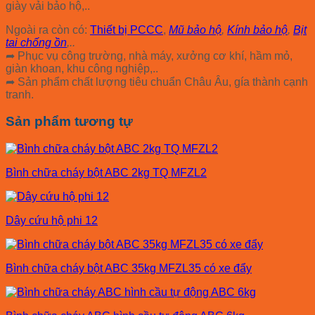
giày vải bảo hộ,..
Ngoài ra còn có:
Thiết bị PCCC
,
Mũ bảo hộ
,
Kính bảo hộ
,
Bịt
tai chống ồn
,..
➦ Phục vụ công trường, nhà máy, xưởng cơ khí, hầm mỏ,
giàn khoan, khu công nghiệp,..
➦ Sản phẩm chất lượng tiêu chuẩn Châu Âu, gía thành cạnh
tranh.
Sản phẩm tương tự
Bình chữa cháy bột ABC 2kg TQ MFZL2
Dây cứu hộ phi 12
Bình chữa cháy bột ABC 35kg MFZL35 có xe đẩy