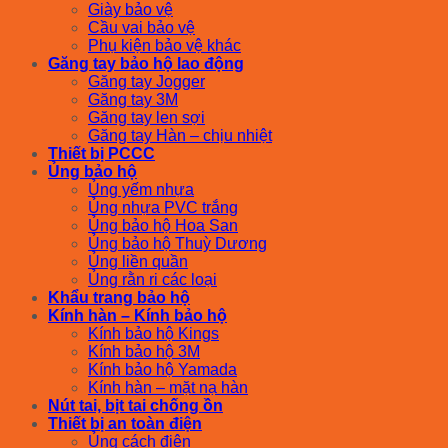
Giày bảo vệ
Cầu vai bảo vệ
Phụ kiện bảo vệ khác
Găng tay bảo hộ lao động
Găng tay Jogger
Găng tay 3M
Găng tay len sợi
Găng tay Hàn – chịu nhiệt
Thiết bị PCCC
Ủng bảo hộ
Ủng yếm nhựa
Ủng nhựa PVC trắng
Ủng bảo hộ Hoa San
Ủng bảo hộ Thuỳ Dương
Ủng liền quần
Ủng rằn ri các loại
Khẩu trang bảo hộ
Kính hàn – Kính bảo hộ
Kính bảo hộ Kings
Kính bảo hộ 3M
Kính bảo hộ Yamada
Kính hàn – mặt nạ hàn
Nút tai, bịt tai chống ồn
Thiết bị an toàn điện
Ủng cách điện