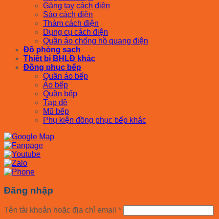
Găng tay cách điện
Sào cách điện
Thảm cách điện
Dụng cụ cách điện
Quần áo chống hồ quang điện
Đồ phòng sạch
Thiết bị BHLĐ khác
Đồng phục bếp
Quần áo bếp
Áo bếp
Quần bếp
Tạp dề
Mũ bếp
Phụ kiện đồng phục bếp khác
Đăng nhập
Tên tài khoản hoặc địa chỉ email
*