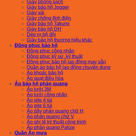
Giày phòng sạch
Giày bảo hộ Jogger
Giày vải
Giày chống tĩnh điện
Giày bảo hộ Takumi
Giày bảo hộ DH
Dép rọ bộ đội
Giày bảo hộ thương hiệu khác
Đồng phục bảo hộ
Đồng phục công nhân
Đồng phục kỹ sư, kỹ thuật
Đồng phục bảo hộ lao động may sẵn
Quần áo bảo hộ lao động chuyên dụng
Áo khoác bảo hộ
Áo quạt điều hòa
Áo bảo hộ phản quang
Áo lưới 3M
Áo lưới công nhân
Áo gile 4 túi
Áo gile 6 túi
Áo dây phản quang chữ H
Áo phản quang chữ V
Áo ghi lê kỹ thuật công trình
Áo phản quang Palize
Quần Áo mưa