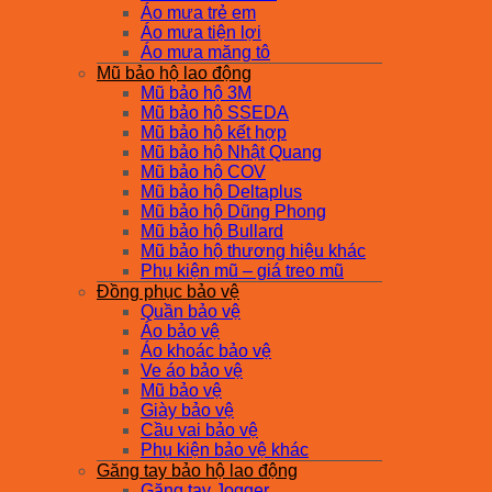
Áo mưa trẻ em
Áo mưa tiện lợi
Áo mưa măng tô
Mũ bảo hộ lao động
Mũ bảo hộ 3M
Mũ bảo hộ SSEDA
Mũ bảo hộ kết hợp
Mũ bảo hộ Nhật Quang
Mũ bảo hộ COV
Mũ bảo hộ Deltaplus
Mũ bảo hộ Dũng Phong
Mũ bảo hộ Bullard
Mũ bảo hộ thương hiệu khác
Phụ kiện mũ – giá treo mũ
Đồng phục bảo vệ
Quần bảo vệ
Áo bảo vệ
Áo khoác bảo vệ
Ve áo bảo vệ
Mũ bảo vệ
Giày bảo vệ
Cầu vai bảo vệ
Phụ kiện bảo vệ khác
Găng tay bảo hộ lao động
Găng tay Jogger