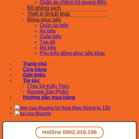
Quần áo chống hồ quang điện
Đồ phòng sạch
Thiết bị BHLĐ khác
Đồng phục bếp
Quần áo bếp
Áo bếp
Quần bếp
Tạp dề
Mũ bếp
Phụ kiện đồng phục bếp khác
Trang chủ
Cửa hàng
Giới thiệu
Tin tức
Chia Sẻ Kiến Thức
Review Sản Phẩm
Hướng dẫn mua hàng
Hotline 0902.418.196