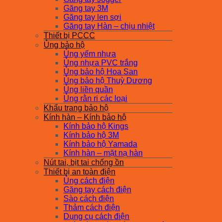
Găng tay 3M
Găng tay len sợi
Găng tay Hàn – chịu nhiệt
Thiết bị PCCC
Ủng bảo hộ
Ủng yếm nhựa
Ủng nhựa PVC trắng
Ủng bảo hộ Hoa San
Ủng bảo hộ Thuỳ Dương
Ủng liền quần
Ủng rằn ri các loại
Khẩu trang bảo hộ
Kính hàn – Kính bảo hộ
Kính bảo hộ Kings
Kính bảo hộ 3M
Kính bảo hộ Yamada
Kính hàn – mặt nạ hàn
Nút tai, bịt tai chống ồn
Thiết bị an toàn điện
Ủng cách điện
Găng tay cách điện
Sào cách điện
Thảm cách điện
Dụng cụ cách điện