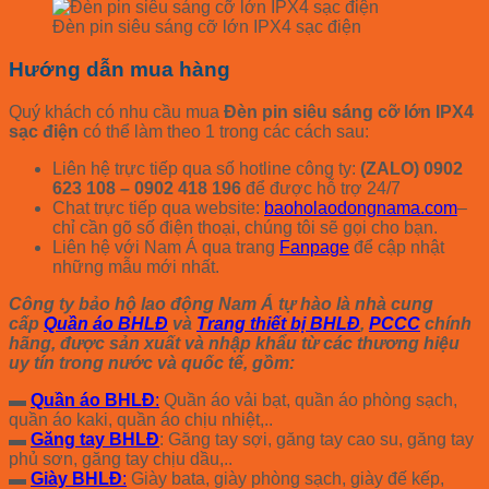
Đèn pin siêu sáng cỡ lớn IPX4 sạc điện
Hướng dẫn mua hàng
Quý khách có nhu cầu mua
Đèn pin siêu sáng cỡ lớn IPX4
sạc điện
có thể làm theo 1 trong các cách sau:
Liên hệ trực tiếp qua số hotline công ty:
(ZALO) 0902
623 108 – 0902 418 196
để được hỗ trợ 24/7
Chat trực tiếp qua website:
baoholaodongnama.com
–
chỉ cần gõ số điện thoại, chúng tôi sẽ gọi cho bạn.
Liên hệ với Nam Á qua trang
Fanpage
để cập nhật
những mẫu mới nhất.
Công ty bảo hộ lao động Nam Á tự hào là nhà cung
cấp
Quần áo BHLĐ
và
Trang thiết bị BHLĐ
,
PCCC
chính
hãng, được sản xuất và nhập khẩu từ các thương hiệu
uy tín trong nước và quốc tế, gồm:
▬
Quần áo BHLĐ
:
Quần áo vải bạt, quần áo phòng sạch,
quần áo kaki, quần áo chịu nhiệt,..
▬
Găng tay BHLĐ
: Găng tay sợi, găng tay cao su, găng tay
phủ sơn, găng tay chịu dầu,..
▬
Giày BHLĐ
:
Giày bata, giày phòng sạch, giày đế kếp,