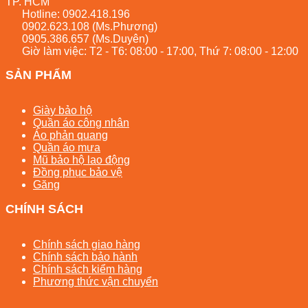
TP. HCM
Hotline:
0902.418.196
0902.623.108
(Ms.Phương)
0905.386.657
(Ms.Duyên)
Giờ làm việc: T2 - T6: 08:00 - 17:00, Thứ 7: 08:00 - 12:00
SẢN PHẨM
Giày bảo hộ
Quần áo công nhân
Áo phản quang
Quần áo mưa
Mũ bảo hộ lao động
Đồng phục bảo vệ
Găng
CHÍNH SÁCH
Chính sách giao hàng
Chính sách bảo hành
Chính sách kiểm hàng
Phương thức vận chuyển