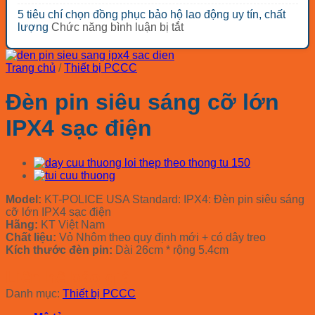
giá
Bảng
loại?
loại
công
5 tiêu chí chọn đồng phục bảo hộ lao động uy tín, chất
rẻ
báo
nhóm
trình
ở
lượng
Chức năng bình luận bị tắt
đáng
giá
thiết
tối
5
mua
mũ
bị
ưu
tiêu
nhất
bảo
bảo
chi
chí
2026
hộ
Trang chủ
/
Thiết bị PCCC
hộ
phí
chọn
COV
lao
đồng
Hàn
Đèn pin siêu sáng cỡ lớn
động
phục
Quốc
cho
bảo
2026
IPX4 sạc điện
các
hộ
ngành
lao
động
uy
tín,
chất
Model:
KT-POLICE USA Standard: IPX4: Đèn pin siêu sáng
lượng
cỡ lớn IPX4 sạc điện
Hãng:
KT Việt Nam
Chất liệu:
Vỏ Nhôm theo quy định mới + có dây treo
Kích thước đèn pin:
Dài 26cm * rộng 5.4cm
Liên hệ báo giá
Danh mục:
Thiết bị PCCC