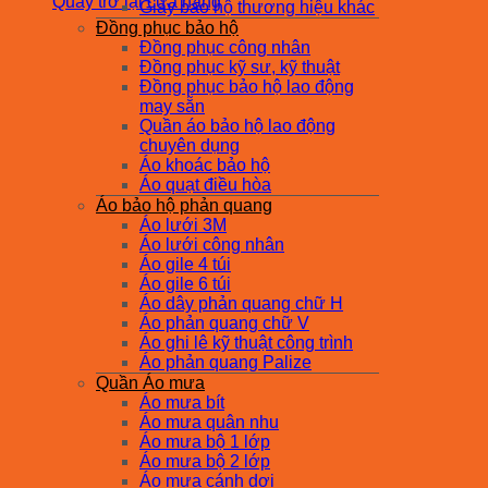
Quay trở lại cửa hàng
Giày bảo hộ thương hiệu khác
Đồng phục bảo hộ
Đồng phục công nhân
Đồng phục kỹ sư, kỹ thuật
Đồng phục bảo hộ lao động
may sẵn
Quần áo bảo hộ lao động
chuyên dụng
Áo khoác bảo hộ
Áo quạt điều hòa
Áo bảo hộ phản quang
Áo lưới 3M
Áo lưới công nhân
Áo gile 4 túi
Áo gile 6 túi
Áo dây phản quang chữ H
Áo phản quang chữ V
Áo ghi lê kỹ thuật công trình
Áo phản quang Palize
Quần Áo mưa
Áo mưa bít
Áo mưa quân nhu
Áo mưa bộ 1 lớp
Áo mưa bộ 2 lớp
Áo mưa cánh dơi