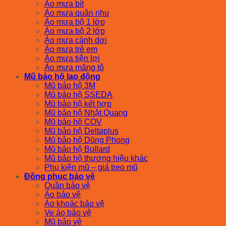
Áo mưa bít
Áo mưa quân nhu
Áo mưa bộ 1 lớp
Áo mưa bộ 2 lớp
Áo mưa cánh dơi
Áo mưa trẻ em
Áo mưa tiện lợi
Áo mưa măng tô
Mũ bảo hộ lao động
Mũ bảo hộ 3M
Mũ bảo hộ SSEDA
Mũ bảo hộ kết hợp
Mũ bảo hộ Nhật Quang
Mũ bảo hộ COV
Mũ bảo hộ Deltaplus
Mũ bảo hộ Dũng Phong
Mũ bảo hộ Bullard
Mũ bảo hộ thương hiệu khác
Phụ kiện mũ – giá treo mũ
Đồng phục bảo vệ
Quần bảo vệ
Áo bảo vệ
Áo khoác bảo vệ
Ve áo bảo vệ
Mũ bảo vệ