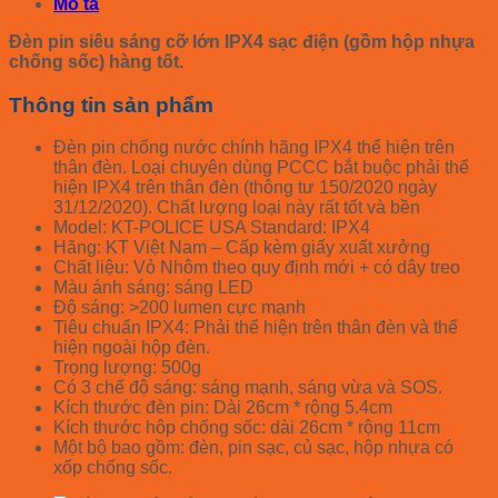
Mô tả
Đèn pin siêu sáng cỡ lớn IPX4 sạc điện (gồm hộp nhựa
chống sốc) hàng tốt.
Thông tin sản phẩm
Đèn pin chống nước chính hãng IPX4 thể hiện trên
thân đèn. Loại chuyên dùng PCCC bắt buộc phải thể
hiện IPX4 trên thân đèn (thông tư 150/2020 ngày
31/12/2020). Chất lượng loại này rất tốt và bền
Model: KT-POLICE USA Standard: IPX4
Hãng: KT Việt Nam – Cấp kèm giấy xuất xưởng
Chất liệu: Vỏ Nhôm theo quy định mới + có dây treo
Màu ánh sáng: sáng LED
Độ sáng: >200 lumen cực mạnh
Tiêu chuẩn IPX4: Phải thể hiện trên thân đèn và thể
hiện ngoài hộp đèn.
Trọng lượng: 500g
Có 3 chế độ sáng: sáng mạnh, sáng vừa và SOS.
Kích thước đèn pin: Dài 26cm * rộng 5.4cm
Kích thước hôp chống sốc: dài 26cm * rộng 11cm
Một bộ bao gồm: đèn, pin sạc, củ sạc, hộp nhựa có
xốp chống sốc.