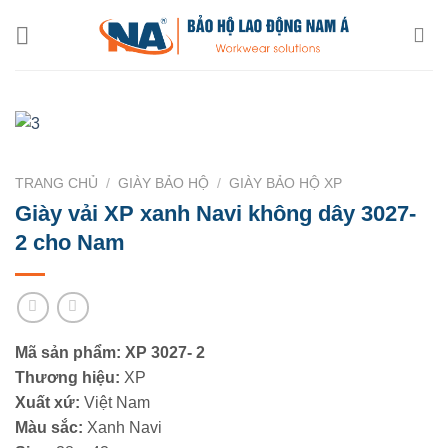
Chuyển
đến
nội
dung
TRANG CHỦ
/
GIÀY BẢO HỘ
/
GIÀY BẢO HỘ XP
Giày vải XP xanh Navi không dây 3027-
2 cho Nam
Mã sản phẩm: XP 3027- 2
Thương hiệu:
XP
Xuất xứ:
Việt Nam
Màu sắc:
Xanh Navi