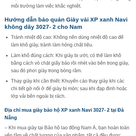
môi trường làm việc khắc nghiệt.
Hướng dẫn bảo quản Giày vải XP xanh Navi
không dây 3027- 2 cho Nam
Tránh nhiệt độ cao: Không nên dùng nhiệt độ cao để
làm khô giày, tránh làm hỏng chất liệu.
Làm khô đúng cách: Khi giày bị ướt, có thể làm khô
bằng cách vò chặt giấy báo rồi nhét vào bên trong giày,
sau đó phơi giày trong bóng râm.
Thay giày khi cần thiết: Khuyến cáo thay giày khi các
chi tiết gờ nổi ở đế giày bị mòn; sau khi đạp đinh hoặc
lớp vải bên ngoài bị rách.
Địa chỉ mua giày bảo hộ XP xanh Navi 3027- 2 tại Đà
Nẵng
– Khi mua giày tại Bảo hộ lao động Nam Á, bạn hoàn toàn
yên tâm về chất lượng của sản phẩm, tất cả đều được