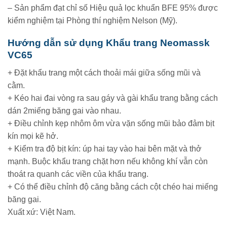
– Sản phẩm đạt chỉ số Hiệu quả lọc khuẩn BFE 95% được
kiểm nghiệm tại Phòng thí nghiệm Nelson (Mỹ).
Hướng dẫn sử dụng Khẩu trang Neomassk
VC65
+ Đặt khẩu trang một cách thoải mái giữa sống mũi và
cằm.
+ Kéo hai đai vòng ra sau gáy và gài khẩu trang bằng cách
dán 2miếng băng gai vào nhau.
+ Điều chỉnh kẹp nhôm ôm vừa vặn sống mũi bảo đảm bịt
kín mọi kẽ hở.
+ Kiểm tra độ bịt kín: úp hai tay vào hai bên mặt và thở
mạnh. Buộc khẩu trang chặt hơn nếu không khí vẫn còn
thoát ra quanh các viền của khẩu trang.
+ Có thể điều chỉnh độ căng bằng cách cột chéo hai miếng
băng gai.
Xuất xứ: Việt Nam.