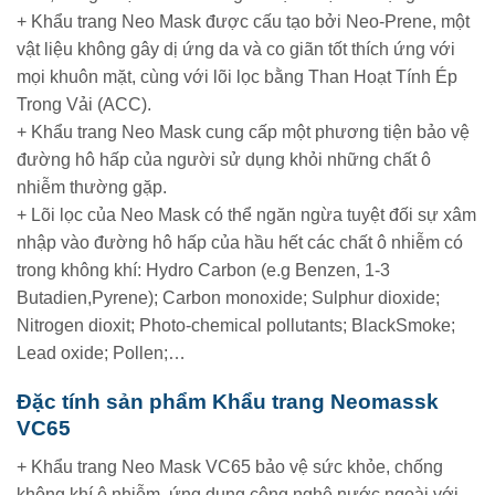
+ Khẩu trang Neo Mask được cấu tạo bởi Neo-Prene, một
vật liệu không gây dị ứng da và co giãn tốt thích ứng với
mọi khuôn mặt, cùng với lõi lọc bằng Than Hoạt Tính Ép
Trong Vải (ACC).
+ Khẩu trang Neo Mask cung cấp một phương tiện bảo vệ
đường hô hấp của người sử dụng khỏi những chất ô
nhiễm thường gặp.
+ Lõi lọc của Neo Mask có thể ngăn ngừa tuyệt đối sự xâm
nhập vào đường hô hấp của hầu hết các chất ô nhiễm có
trong không khí: Hydro Carbon (e.g Benzen, 1-3
Butadien,Pyrene); Carbon monoxide; Sulphur dioxide;
Nitrogen dioxit; Photo-chemical pollutants; BlackSmoke;
Lead oxide; Pollen;…
Đặc tính sản phẩm Khẩu trang Neomassk
VC65
+ Khẩu trang Neo Mask VC65 bảo vệ sức khỏe, chống
không khí ô nhiễm, ứng dụng công nghệ nước ngoài với