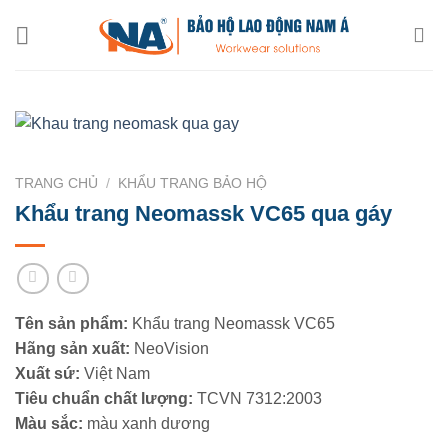
Chuyển
đến
nội
dung
TRANG CHỦ
/
KHẨU TRANG BẢO HỘ
Khẩu trang Neomassk VC65 qua gáy
Tên sản phẩm:
Khẩu trang Neomassk VC65
Hãng sản xuất:
NeoVision
Xuất sứ:
Việt Nam
Tiêu chuẩn chất lượng:
TCVN 7312:2003
Màu sắc:
màu xanh dương