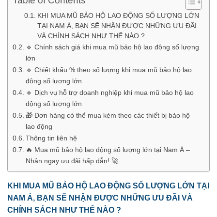
Table of Contents
KHI MUA MŨ BẢO HỘ LAO ĐỘNG SỐ LƯỢNG LỚN
TẠI NAM Á, BẠN SẼ NHẬN ĐƯỢC NHỮNG ƯU ĐÃI
VÀ CHÍNH SÁCH NHƯ THẾ NÀO ?
🔹 Chính sách giá khi mua mũ bảo hộ lao động số lượng
lớn
🔹 Chiết khấu % theo số lượng khi mua mũ bảo hộ lao
động số lượng lớn
🔹 Dịch vụ hỗ trợ doanh nghiệp khi mua mũ bảo hộ lao
động số lượng lớn
🎁 Đơn hàng có thể mua kèm theo các thiết bị bảo hộ
lao động
Thông tin liên hệ
🔥 Mua mũ bảo hộ lao động số lượng lớn tại Nam Á –
Nhận ngay ưu đãi hấp dẫn! 🚀
KHI MUA MŨ BẢO HỘ LAO ĐỘNG SỐ LƯỢNG LỚN TẠI
NAM Á, BẠN SẼ NHẬN ĐƯỢC NHỮNG ƯU ĐÃI VÀ
CHÍNH SÁCH NHƯ THẾ NÀO ?