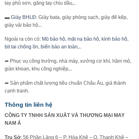
tay phủ sơn, găng tay chịu dầu,..
▬
Giày BHLĐ
: Giày bata, giày phòng sạch, giày đế kếp,
giày vải bảo hộ,..
Ngoài ra còn có:
Mũ bảo hộ, mặt nạ bảo hộ, kính bảo hộ,
bịt tai chống ồn, biển báo an toàn,..
➦ Phục vụ công trường, nhà máy, xưởng cơ khí, hầm mỏ,
giàn khoan, khu công nghiệp,..
➦ Sản phẩm chất lượng tiêu chuẩn Châu Âu, giá thành
cạnh tranh.
Thông tin liên hệ
CÔNG TY TNHH SẢN XUẤT VÀ THƯƠNG MẠI MAY
NAM Á
Trụ Sở
: 56 Phần Lăng 6 – P. Hòa Khê – Q. Thanh Khê –