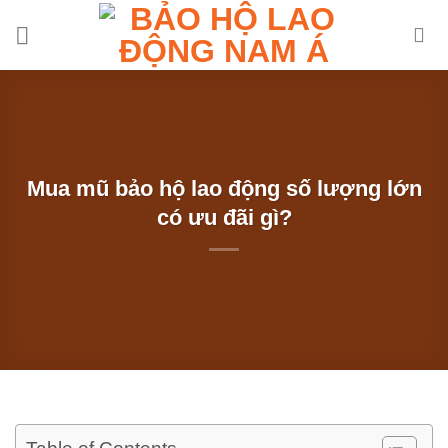
Chuyển
đến
nội
dung
Mua mũ bảo hộ lao động số lượng lớn
có ưu đãi gì?