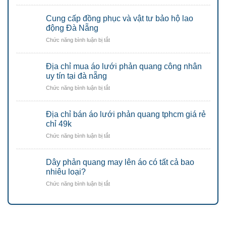
Cách
phân
Cung cấp đồng phục và vật tư bảo hộ lao
biệt
chất
động Đà Nẵng
lượng
ở
Chức năng bình luận bị tắt
các
Cung
loại
cấp
nón
Địa chỉ mua áo lưới phản quang công nhân
đồng
bảo
phục
uy tín tại đà nẵng
hộ
và
lao
ở
Chức năng bình luận bị tắt
vật
động
Địa
tư
–
chỉ
bảo
mũ
Địa chỉ bán áo lưới phản quang tphcm giá rẻ
mua
hộ
bảo
áo
chỉ 49k
lao
hộ
lưới
động
ở
Chức năng bình luận bị tắt
lao
phản
Đà
Địa
động
quang
Nẵng
chỉ
Đà
công
Dây phản quang may lên áo có tất cả bao
bán
Nẵng
nhân
áo
nhiêu loại?
uy
lưới
tín
ở
Chức năng bình luận bị tắt
phản
tại
Dây
quang
đà
phản
tphcm
nẵng
quang
giá
may
rẻ