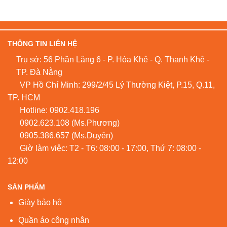
lên
chỉ
áo
49k
có
tất
cả
THÔNG TIN LIÊN HỆ
bao
nhiêu
Trụ sở: 56 Phần Lăng 6 - P. Hòa Khê - Q. Thanh Khê -
loại?
TP. Đà Nẵng
VP Hồ Chí Minh: 299/2/45 Lý Thường Kiệt, P.15, Q.11,
TP. HCM
Hotline:
0902.418.196
0902.623.108
(Ms.Phương)
0905.386.657
(Ms.Duyên)
Giờ làm việc: T2 - T6: 08:00 - 17:00, Thứ 7: 08:00 -
12:00
SẢN PHẨM
Giày bảo hộ
Quần áo công nhân