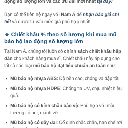
động số lượng lớn
và các ưu đãi mới nhất
tại đây!
Bạn có thể liên hệ ngay với
Nam Á
để
nhận báo giá chi
tiết
và được tư vấn mức giá phù hợp nhất!
🔹 Chiết khấu % theo số lượng khi mua mũ
bảo hộ lao động số lượng lớn
Tại Nam Á, chúng tôi luôn có
chính sách chiết khấu hấp
dẫn
cho khách hàng mua sỉ. Chiết khấu này áp dụng cho
tất cả các loại
mũ bảo hộ đạt tiêu chuẩn an toàn
như:
Mũ bảo hộ nhựa ABS
: Độ bền cao, chống va đập tốt.
Mũ bảo hộ nhựa HDPE
: Chống tia UV, chịu nhiệt hiệu
quả.
Mũ bảo hộ có kính chắn bảo vệ
: Phù hợp với môi
trường có bụi, mảnh vỡ.
Mũ bảo hộ có dây đai
: Cố định chắc chắn, hạn chế rơi