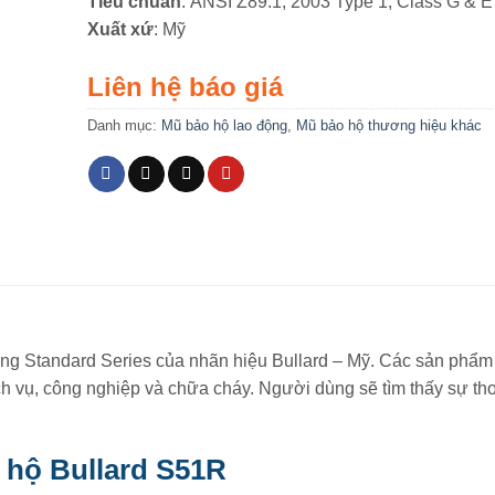
Tiêu chuẩn
: ANSI Z89.1, 2003 Type 1, Class G & E
Xuất xứ
: Mỹ
Liên hệ báo giá
Danh mục:
Mũ bảo hộ lao động
,
Mũ bảo hộ thương hiệu khác
òng Standard Series của nhãn hiệu Bullard – Mỹ. Các sản phẩm
ịch vụ, công nghiệp và chữa cháy. Người dùng sẽ tìm thấy sự th
 hộ Bullard S51R