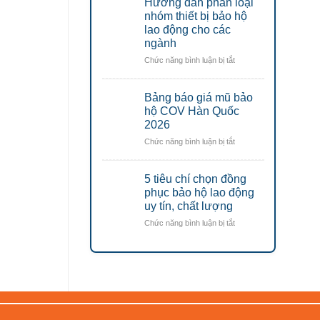
Hướng dẫn phân loại
áo
rẻ
lưới
nhóm thiết bị bảo hộ
đáng
phản
lao động cho các
mua
quang
nhất
ngành
công
2026
ở
Chức năng bình luận bị tắt
trình
Hướng
tối
dẫn
ưu
Bảng báo giá mũ bảo
phân
chi
loại
hộ COV Hàn Quốc
phí
nhóm
2026
thiết
ở
Chức năng bình luận bị tắt
bị
Bảng
bảo
báo
hộ
5 tiêu chí chọn đồng
giá
lao
mũ
phục bảo hộ lao động
động
bảo
uy tín, chất lượng
cho
hộ
các
ở
Chức năng bình luận bị tắt
COV
ngành
5
Hàn
tiêu
Quốc
chí
2026
chọn
đồng
phục
bảo
hộ