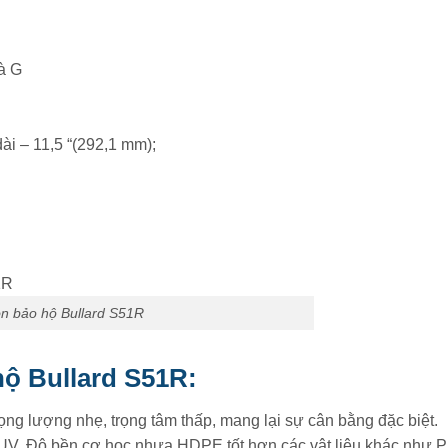
và G
ài – 11,5 “(292,1 mm);
n bảo hộ Bullard S51R
hộ Bullard S51R:
rọng lượng nhẹ, trọng tâm thấp, mang lại sự cân bằng đặc biệt.
V. Độ bền cơ học nhựa HDPE tốt hơn các vật liệu khác như P