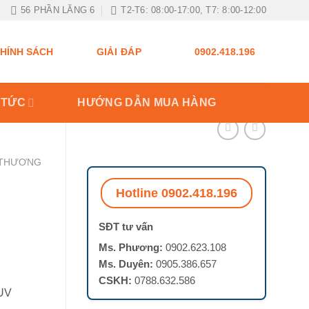
56 PHẦN LĂNG 6
T2-T6: 08:00-17:00, T7: 8:00-12:00
GIẢI ĐÁP
HÍNH SÁCH
0902.418.196
 TỨC
HƯỚNG DẪN MUA HÀNG
 THƯƠNG
Hotline 0902.418.196
SĐT tư vấn
Ms. Phương:
0902.623.108
Ms. Duyên:
0905.386.657
CSKH:
0788.632.586
 UV