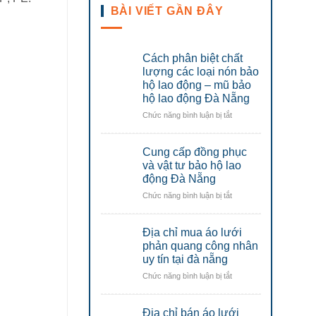
BÀI VIẾT GẦN ĐÂY
Cách phân biệt chất
lượng các loại nón bảo
hộ lao động – mũ bảo
hộ lao động Đà Nẵng
ở
Chức năng bình luận bị tắt
Cách
phân
Cung cấp đồng phục
biệt
chất
và vật tư bảo hộ lao
lượng
động Đà Nẵng
các
ở
Chức năng bình luận bị tắt
loại
Cung
nón
cấp
bảo
Địa chỉ mua áo lưới
đồng
hộ
phục
phản quang công nhân
lao
và
uy tín tại đà nẵng
động
vật
–
ở
Chức năng bình luận bị tắt
tư
mũ
Địa
bảo
bảo
chỉ
hộ
hộ
Địa chỉ bán áo lưới
mua
lao