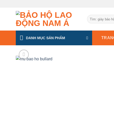
Chuyển
đến
nội
Tìm
dung
kiếm:
TRAN
DANH MỤC SẢN PHẨM