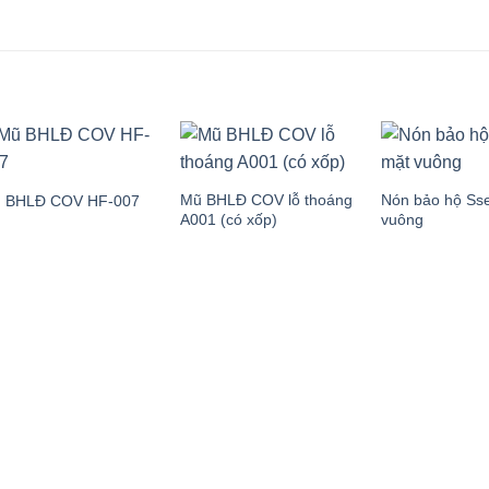
Mũ BHLĐ COV lỗ thoáng
Nón bảo hộ Ss
 BHLĐ COV HF-007
A001 (có xốp)
vuông