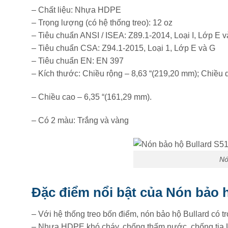
– Chất liệu: Nhựa HDPE
– Trọng lượng (có hệ thống treo): 12 oz
– Tiêu chuẩn ANSI / ISEA: Z89.1-2014, Loại I, Lớp E 
– Tiêu chuẩn CSA: Z94.1-2015, Loại 1, Lớp E và G
– Tiêu chuẩn EN: EN 397
– Kích thước: Chiều rộng – 8,63 “(219,20 mm); Chiều d
– Chiều cao – 6,35 “(161,29 mm).
– Có 2 màu: Trắng và vàng
Nó
Đặc điểm nổi bật của Nón bảo 
– Với hệ thống treo bốn điểm, nón bảo hộ Bullard có t
– Nhựa HDPE khó cháy, chống thấm nước, chống tia U