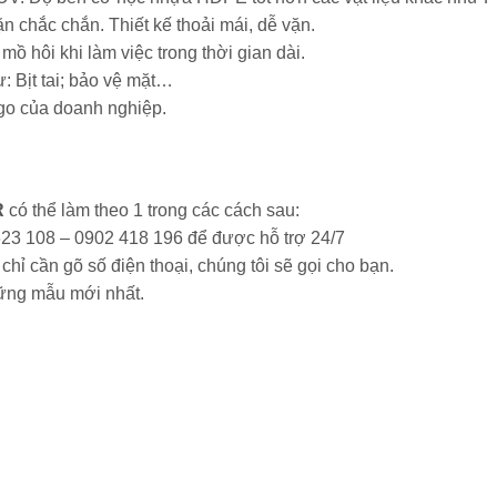
n chắc chắn. Thiết kế thoải mái, dễ vặn.
mồ hôi khi làm việc trong thời gian dài.
: Bịt tai; bảo vệ mặt…
ogo của doanh nghiệp.
R
có thể làm theo 1 trong các cách sau:
 623 108 – 0902 418 196 để được hỗ trợ 24/7
chỉ cần gõ số điện thoại, chúng tôi sẽ gọi cho bạn.
ững mẫu mới nhất.