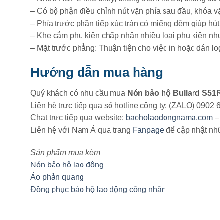
– Có bộ phận điều chỉnh nút vặn phía sau đầu, khóa vặ
– Phía trước phần tiếp xúc trán có miếng đệm giúp hút 
– Khe cắm phụ kiện chấp nhận nhiều loại phụ kiện như
– Mặt trước phẳng: Thuận tiện cho việc in hoặc dán l
Hướng dẫn mua hàng
Quý khách có nhu cầu mua
Nón bảo hộ Bullard S51
Liên hệ trực tiếp qua số hotline công ty: (ZALO) 0902
Chat trực tiếp qua website:
baoholaodongnama.com
– 
Liên hệ với Nam Á qua trang
Fanpage
để cập nhật nh
Sản phẩm mua kèm
Nón bảo hộ lao động
Áo phản quang
Đồng phục bảo hộ lao động công nhân