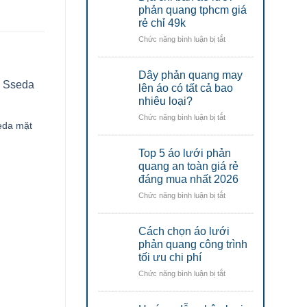
lao
áo
phản quang tphcm giá
động
động
lưới
rẻ chỉ 49k
Đà
Đà
phản
Nẵng
Nẵng
ở
Chức năng bình luận bị tắt
quang
Địa
công
chỉ
nhân
Dây phản quang may
bán
uy
áo
lên áo có tất cả bao
tín
lưới
nhiêu loại?
tại
phản
đà
ở
Chức năng bình luận bị tắt
quang
nẵng
eda mặt
Nón bảo hộ Thùy Dương
Mũ bảo hộ DP03 mũ
Dây
tphcm
N40
thường không xốp
phản
giá
Top 5 áo lưới phản
quang
rẻ
may
quang an toàn giá rẻ
chỉ
lên
đáng mua nhất 2026
49k
áo
ở
Chức năng bình luận bị tắt
có
Top
tất
5
cả
Cách chọn áo lưới
áo
bao
lưới
phản quang công trình
nhiêu
phản
tối ưu chi phí
loại?
quang
ở
Chức năng bình luận bị tắt
an
Cách
toàn
chọn
giá