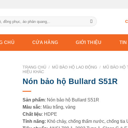
C
G CHỦ
CỬA HÀNG
GIỚI THIỆU
TIN
TRANG CHỦ
/
MŨ BẢO HỘ LAO ĐỘNG
/
MŨ BẢO HỘ
HIỆU KHÁC
Nón bảo hộ Bullard S51R
Sản phẩm
: Nón bảo hộ Bullard S51R
Màu sắc
: Màu trắng, vàng
Chất liệu
: HDPE
Tính năng:
Khó cháy, chống thấm nước, chống tia