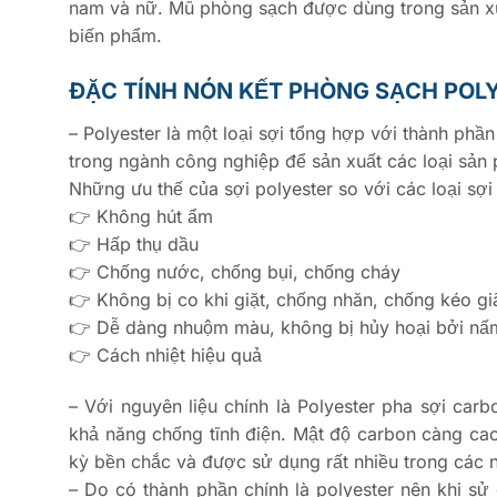
nam và nữ. Mũ phòng sạch được dùng trong sản xuất
biến phẩm.
ĐẶC TÍNH NÓN KẾT PHÒNG SẠCH POL
– Polyester là một loại sợi tổng hợp với thành phầ
trong ngành công nghiệp để sản xuất các loại sản p
Những ưu thế của sợi polyester so với các loại sợi
👉 Không hút ẩm
👉 Hấp thụ dầu
👉 Chống nước, chống bụi, chống cháy
👉 Không bị co khi giặt, chống nhăn, chống kéo gi
👉 Dễ dàng nhuộm màu, không bị hủy hoại bởi n
👉 Cách nhiệt hiệu quả
– Với nguyên liệu chính là Polyester pha sợi ca
khả năng chống tĩnh điện. Mật độ carbon càng cao t
kỳ bền chắc và được sử dụng rất nhiều trong các
– Do có thành phần chính là polyester nên khi sử