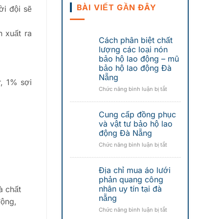
BÀI VIẾT GẦN ĐÂY
ời đội sẽ
 xuất ra
Cách phân biệt chất
lượng các loại nón
bảo hộ lao động – mũ
bảo hộ lao động Đà
Nẵng
r, 1% sợi
ở
Chức năng bình luận bị tắt
Cách
phân
Cung cấp đồng phục
biệt
chất
và vật tư bảo hộ lao
lượng
động Đà Nẵng
các
ở
Chức năng bình luận bị tắt
loại
Cung
nón
cấp
bảo
Địa chỉ mua áo lưới
đồng
hộ
phục
phản quang công
lao
và
nhân uy tín tại đà
à chất
động
vật
nẵng
–
động,
tư
mũ
ở
Chức năng bình luận bị tắt
bảo
bảo
Địa