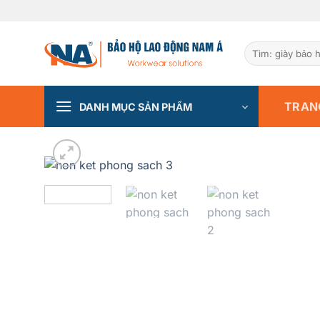
Chuyển
đến
nội
Tìm
dung
kiếm:
TRAN
DANH MỤC SẢN PHẨM