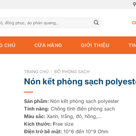
C
G CHỦ
CỬA HÀNG
GIỚI THIỆU
TI
TRANG CHỦ
/
ĐỒ PHÒNG SẠCH
Nón kết phòng sạch polyest
Sản phẩm:
Nón kết phòng sạch polyester
Tính năng:
Chống tĩnh điện phòng sạch
Màu sắc:
Xanh, trắng, đỏ, hồng,…
Kích thước: F
ree size
Điện trở bề mặt:
10^6 đến 10^9 Ohm