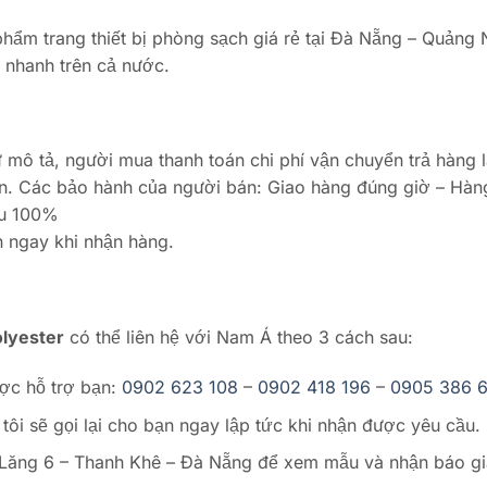
hẩm trang thiết bị phòng sạch giá rẻ tại Đà Nẵng – Quảng
 nhanh trên cả nước.
mô tả, người mua thanh toán chi phí vận chuyển trả hàng l
án. Các bảo hành của người bán: Giao hàng đúng giờ – Hàn
ẫu 100%
 ngay khi nhận hàng.
olyester
có thể liên hệ với Nam Á theo 3 cách sau:
ược hỗ trợ bạn:
0902 623 108
–
0902 418 196
–
0905 386 
 tôi sẽ gọi lại cho bạn ngay lập tức khi nhận được yêu cầu.
ần Lăng 6 – Thanh Khê – Đà Nẵng để xem mẫu và nhận báo gi