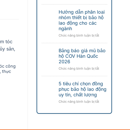
Cách
toàn
chọn
giá
Hướng dẫn phân loại
áo
rẻ
lưới
nhóm thiết bị bảo hộ
đáng
phản
lao động cho các
mua
quang
ngành
nhất
công
2026
ở
Chức năng bình luận bị tắt
trình
Hướng
tối
dẫn
ưu
Bảng báo giá mũ bảo
phân
chi
loại
hộ COV Hàn Quốc
phí
Áo blouse Nam Nữ vải
nhóm
2026
silk
thiết
tóc công
Nón Bánh Tiêu dùng
ở
Chức năng bình luận bị tắt
bị
, thực
trong Thực phẩm, Thủy
Bảng
bảo
sản
báo
hộ
5 tiêu chí chọn đồng
giá
lao
mũ
phục bảo hộ lao động
động
bảo
uy tín, chất lượng
cho
hộ
các
ở
Chức năng bình luận bị tắt
COV
ngành
5
Hàn
tiêu
Quốc
chí
2026
chọn
đồng