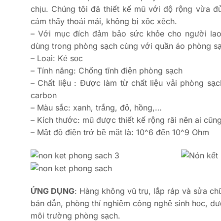
chịu. Chúng tôi đã thiết kế mũ với độ rộng vừa đ
cảm thấy thoải mái, không bị xộc xệch.
– Với mục đích đảm bảo sức khỏe cho người lao 
dùng trong phòng sạch cùng với quần áo phòng sạ
– Loại: Kẻ sọc
– Tính năng: Chống tĩnh điện phòng sạch
– Chất liệu : Được làm từ chất liệu vải phòng sạ
carbon
– Màu sắc: xanh, trắng, đỏ, hồng,…
– Kích thước: mũ được thiết kế rộng rãi nên ai cũn
– Mật độ điện trở bề mặt là: 10^6 đến 10^9 Ohm
ỨNG DỤNG
: Hàng không vũ trụ, lắp ráp và sửa chữ
bán dẫn, phòng thí nghiệm công nghệ sinh học, dư
môi trường phòng sạch.