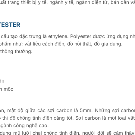
 trang thiết bị y tế, ngành y tế, ngành điện tử, bán dẫn v
YESTER
n cấu tạo đặc trưng là ethylene. Polyester được ứng dụng n
hẩm như: vật liệu cách điện, đồ nội thất, đồ gia dụng.
 thông thường:
ãn
ấm mốc
rbon, mật độ giữa các sợi carbon là 5mm. Những sợi carb
hì độ chống tĩnh điện càng tốt. Sợi carbon là một loại vật
 ngành công nghệ cao.
 dụng mũ lưỡi chai chống tĩnh điện, người đội sẽ cảm thấ