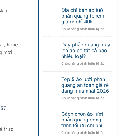
hộ
hộ
chỉ
lao
lao
Địa chỉ bán áo lưới
mua
 Nam –
động
động
áo
phản quang tphcm
Đà
Đà
lưới
giá rẻ chỉ 49k
Nẵng
Nẵng
phản
ở
Chức năng bình luận bị tắt
quang
Địa
công
chỉ
nhân
Dây phản quang may
ại, hoặc
bán
uy
áo
lên áo có tất cả bao
tín
g mới
lưới
nhiêu loại?
tại
phản
đà
ở
Chức năng bình luận bị tắt
quang
nẵng
Dây
tphcm
phản
giá
Top 5 áo lưới phản
quang
rẻ
may
quang an toàn giá rẻ
chỉ
lên
đáng mua nhất 2026
49k
áo
ở
Chức năng bình luận bị tắt
có
Top
tất
657
5
cả
Cách chọn áo lưới
áo
bao
lưới
phản quang công
nhiêu
phản
trình tối ưu chi phí
loại?
á trực
quang
ở
Chức năng bình luận bị tắt
an