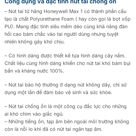
Công dụng và đặc tính nút tai chống ồn
– Nút tai từ hãng Honeywell Max 1 có thành phần cấu
tạo là chất Polyurethane Foam ( hay còn gọi là bọt xốp
PU). Mang đặc tính siêu mềm dẻo cùng khả năng đàn
hồi cao bám chắc vào tai người dùng nhưng tuyệt
nhiên không gây khó chịu.
– Có hình dáng được thiết kế tựa hình dáng cây nấm.
Chất liệu cùng hình dáng khiến cho nút tai khó bám bụi
bẩn và kháng nước 100%.
– Nút tai bảo hộ thường ở dạng nút không dây, chỉ sử
dụng một lần để đảm bảo vệ sinh và sức khỏe.
– Nút tai chống ồn là một công cụ đắc lực cho những
ai khó chìm vào giấc ngủ.
– Những tiếng ồn, tạp âm bên ngoài môi trường không
còn là nỗi lo khi đã có nút tai ngăn tạp âm.