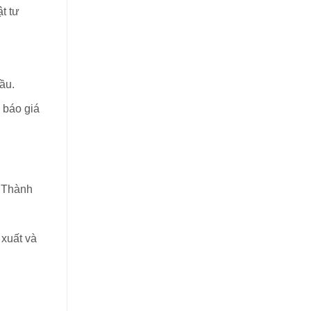
t tư
ầu.
 báo giá
– Thành
xuất và