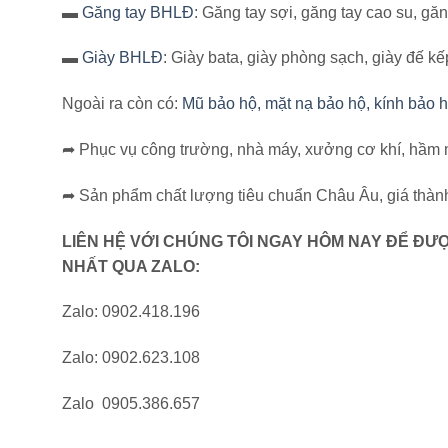
▬
Găng tay BHLĐ
: Găng tay sợi, găng tay cao su, găn
▬
Giày BHLĐ
: Giày bata, giày phòng sạch, giày đế kếp
Ngoài ra còn có:
Mũ bảo hộ, mặt nạ bảo hộ, kính bảo hộ,
➦ Phục vụ công trường, nhà máy, xưởng cơ khí, hầm m
➦ Sản phẩm chất lượng tiêu chuẩn Châu Âu, giá thành
LIÊN HỆ VỚI CHÚNG TÔI NGAY HÔM NAY ĐỂ ĐƯỢ
NHẤT QUA ZALO:
Zalo: 0902.418.196
Zalo: 0902.623.108
Zalo 0905.386.657