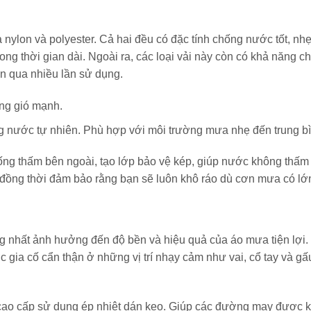
là nylon và polyester. Cả hai đều có đặc tính chống nước tốt, nh
ong thời gian dài. Ngoài ra, các loại vải này còn có khả năng c
n qua nhiều lần sử dụng.
ống gió mạnh.
g nước tự nhiên. Phù hợp với môi trường mưa nhẹ đến trung bì
ống thấm bên ngoài, tạo lớp bảo vệ kép, giúp nước không thấm
đồng thời đảm bảo rằng bạn sẽ luôn khô ráo dù cơn mưa có lớn
g nhất ảnh hưởng đến độ bền và hiệu quả của áo mưa tiện lợi
 gia cố cẩn thận ở những vị trí nhạy cảm như vai, cổ tay và gấ
ao cấp sử dụng ép nhiệt dán keo. Giúp các đường may được k