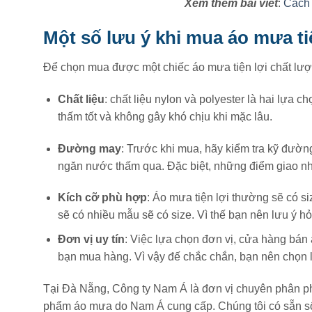
Xem thêm bài viết
:
Cách 
Một số lưu ý khi mua áo mưa ti
Để chọn mua được một chiếc áo mưa tiện lợi chất lượn
Chất liệu
: chất liệu nylon và polyester là hai lựa 
thấm tốt và không gây khó chịu khi mặc lâu.
Đường may
: Trước khi mua, hãy kiểm tra kỹ đườ
ngăn nước thấm qua. Đặc biệt, những điểm giao nha
Kích cỡ phù hợp
: Áo mưa tiện lợi thường sẽ có s
sẽ có nhiều mẫu sẽ có size. Vì thế bạn nên lưu ý hỏ
Đơn vị uy tín
: Việc lựa chọn đơn vị, cửa hàng bán 
bạn mua hàng. Vì vậy đế chắc chắn, bạn nên chọn lọ
Tại Đà Nẵng, Công ty Nam Á là đơn vị chuyên phân ph
phẩm áo mưa do Nam Á cung cấp. Chúng tôi có sẵn số 