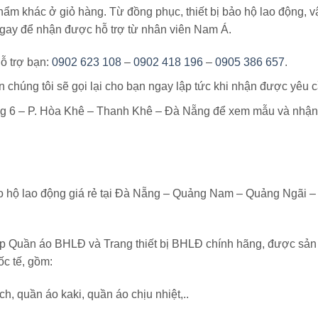
ẩm khác ở giỏ hàng. Từ đồng phục, thiết bị bảo hộ lao động, vậ
ngay để nhận được hỗ trợ từ nhân viên Nam Á.
ỗ trợ bạn:
0902 623 108
–
0902 418 196
–
0905 386 657
.
n chúng tôi sẽ gọi lại cho bạn ngay lập tức khi nhận được yêu c
Lăng 6 – P. Hòa Khê – Thanh Khê – Đà Nẵng để xem mẫu và nhận
 hộ lao động giá rẻ tại Đà Nẵng – Quảng Nam – Quảng Ngãi 
ấp Quần áo BHLĐ và Trang thiết bị BHLĐ chính hãng, được sản 
ốc tế, gồm:
h, quần áo kaki, quần áo chịu nhiệt,..