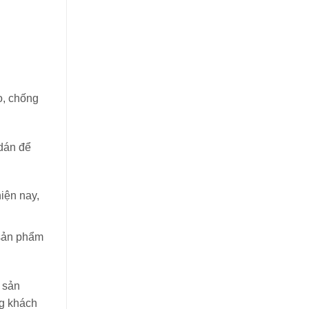
loại?
o, chống
dán để
iện nay,
 sản phẩm
 sản
ng khách