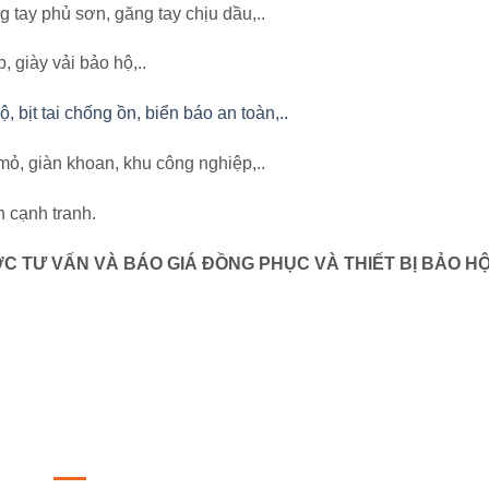
g tay phủ sơn, găng tay chịu dầu,..
, giày vải bảo hộ,..
 bịt tai chống ồn, biển báo an toàn,..
ỏ, giàn khoan, khu công nghiệp,..
 cạnh tranh.
C TƯ VẤN VÀ BÁO GIÁ ĐỒNG PHỤC VÀ THIẾT BỊ BẢO H