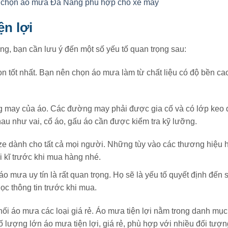
chọn áo mưa Đà Nẵng phù hợp cho xe máy
ện lợi
g, bạn cần lưu ý đến một số yếu tố quan trọng sau:
chọn tốt nhất. Bạn nên chọn áo mưa làm từ chất liệu có độ bền ca
ng may của áo. Các đường may phải được gia cố và có lớp keo 
u như vai, cổ áo, gấu áo cần được kiểm tra kỹ lưỡng.
ize dành cho tất cả mọi người. Những tùy vào các thương hiệu h
i kĩ trước khi mua hàng nhé.
áo mưa uy tín là rất quan trọng. Họ sẽ là yếu tố quyết định đến
c thông tin trước khi mua.
ối áo mưa các loại giá rẻ. Áo mưa tiện lợi nằm trong danh mục
lượng lớn áo mưa tiện lợi, giá rẻ, phù hợp với nhiều đối tượ