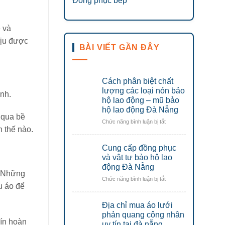
Đồng phục bếp
ẹ và
hịu được
BÀI VIẾT GẦN ĐÂY
Cách phân biệt chất
lượng các loại nón bảo
nh.
hộ lao động – mũ bảo
hộ lao động Đà Nẵng
 qua bề
ở
Chức năng bình luận bị tắt
 thế nào.
Cách
phân
Cung cấp đồng phục
biệt
chất
và vật tư bảo hộ lao
lượng
động Đà Nẵng
các
. Những
ở
Chức năng bình luận bị tắt
loại
u áo để
Cung
nón
cấp
bảo
Địa chỉ mua áo lưới
đồng
hộ
phục
phản quang công nhân
lao
ín hoàn
và
uy tín tại đà nẵng
động