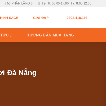
56 PHẦN LĂNG 6
T2-T6: 08:00-17:00, T7: 8:00-12:00
GIẢI ĐÁP
HÍNH SÁCH
0902.418.196
 TỨC
HƯỚNG DẪN MUA HÀNG
lợi Đà Nẵng