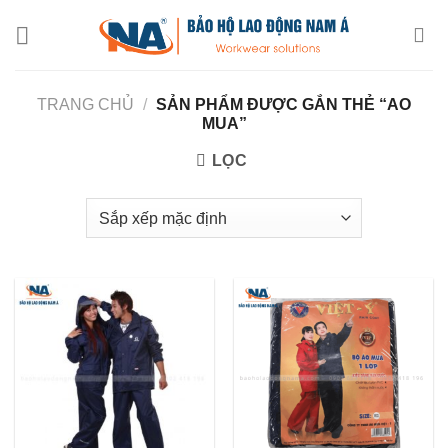
Chuyển
đến
nội
dung
TRANG CHỦ
/
SẢN PHẨM ĐƯỢC GẮN THẺ “AO
MUA”
LỌC