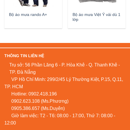
Bộ áo mưa Việt Ý vải dù 1
Bộ áo mưa rando A+
lớp
THÔNG TIN LIÊN HỆ
Trụ sở: 56 Phần Lăng 6 - P. Hòa Khê - Q. Thanh Khê -
TP. Đà Nẵng
VP Hồ Chí Minh: 299/2/45 Lý Thường Kiệt, P.15, Q.11,
TP. HCM
Hotline:
0902.418.196
0902.623.108
(Ms.Phương)
0905.386.657
(Ms.Duyên)
Giờ làm việc: T2 - T6: 08:00 - 17:00, Thứ 7: 08:00 -
12:00