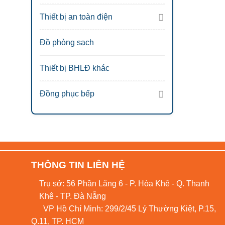
Thiết bị an toàn điện
Đồ phòng sạch
Thiết bị BHLĐ khác
Đồng phục bếp
THÔNG TIN LIÊN HỆ
Trụ sở: 56 Phần Lăng 6 - P. Hòa Khê - Q. Thanh
Khê - TP. Đà Nẵng
VP Hồ Chí Minh: 299/2/45 Lý Thường Kiệt, P.15,
Q.11, TP. HCM