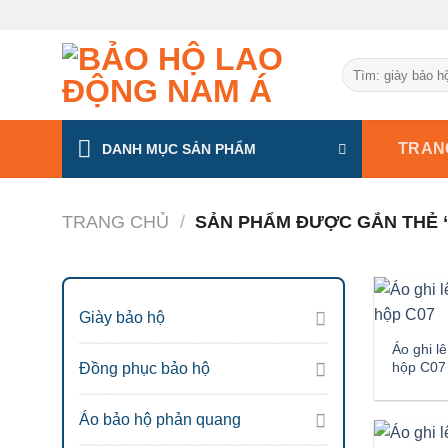
Chuyển
đến
nội
Tìm
dung
kiếm:
TRAN
DANH MỤC SẢN PHẨM
TRANG CHỦ
/
SẢN PHẨM ĐƯỢC GẮN THẺ “
Giày bảo hộ
Áo ghi lê
hộp C07
Đồng phục bảo hộ
Áo bảo hộ phản quang