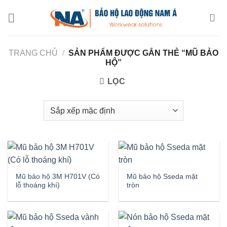
Chuyển
đến
nội
dung
TRANG CHỦ
/
SẢN PHẨM ĐƯỢC GẮN THẺ “MŨ BẢO
HỘ”
LỌC
Mũ bảo hộ 3M H701V (Có
Mũ bảo hộ Sseda mặt
lỗ thoáng khí)
tròn