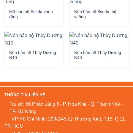
Mũ bảo hộ Sseda vành
Nón bảo hộ Sseda mặt
rộng
vuông
Nón bảo hộ Thùy Dương
Nón bảo hộ Thùy Dương
N10
N40
THÔNG TIN LIÊN HỆ
Trụ sở: 56 Phần Lăng 6 - P. Hòa Khê - Q. Thanh Khê -
TP. Đà Nẵng
VP Hồ Chí Minh: 299/2/45 Lý Thường Kiệt, P.15, Q.11,
TP. HCM