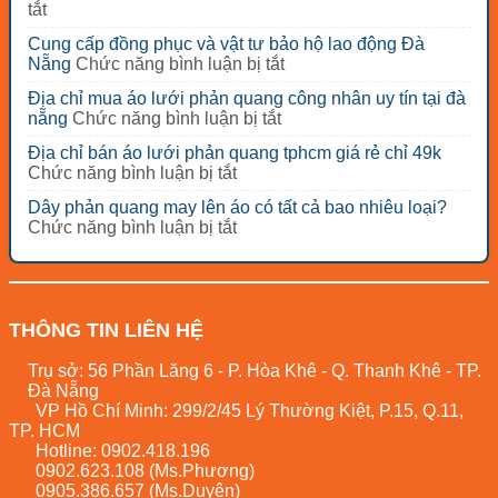
ở
tắt
Cách
Cung cấp đồng phục và vật tư bảo hộ lao động Đà
phân
ở
Nẵng
Chức năng bình luận bị tắt
biệt
Cung
chất
Địa chỉ mua áo lưới phản quang công nhân uy tín tại đà
cấp
lượng
ở
nẵng
Chức năng bình luận bị tắt
đồng
các
Địa
phục
loại
Địa chỉ bán áo lưới phản quang tphcm giá rẻ chỉ 49k
chỉ
và
nón
ở
Chức năng bình luận bị tắt
mua
vật
bảo
Địa
áo
tư
Dây phản quang may lên áo có tất cả bao nhiêu loại?
hộ
chỉ
lưới
bảo
ở
Chức năng bình luận bị tắt
lao
bán
phản
hộ
Dây
động
áo
quang
lao
phản
–
lưới
công
động
quang
mũ
phản
nhân
Đà
may
bảo
quang
uy
Nẵng
lên
THÔNG TIN LIÊN HỆ
hộ
tphcm
tín
áo
lao
giá
tại
có
động
Trụ sở: 56 Phần Lăng 6 - P. Hòa Khê - Q. Thanh Khê - TP.
rẻ
đà
tất
Đà
Đà Nẵng
chỉ
nẵng
cả
Nẵng
VP Hồ Chí Minh: 299/2/45 Lý Thường Kiệt, P.15, Q.11,
49k
bao
TP. HCM
nhiêu
Hotline:
0902.418.196
loại?
0902.623.108
(Ms.Phương)
0905.386.657
(Ms.Duyên)