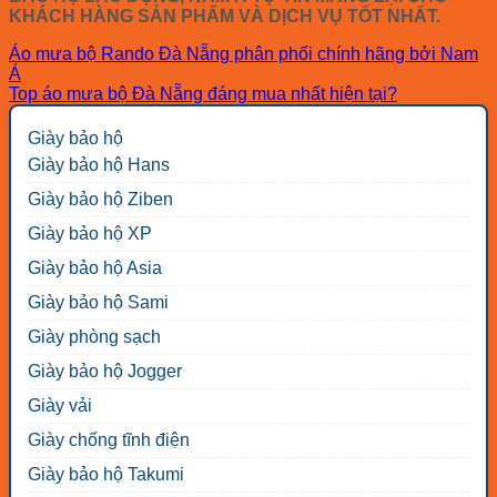
KHÁCH HÀNG SẢN PHẨM VÀ DỊCH VỤ TỐT NHẤT.
Áo mưa bộ Rando Đà Nẵng phân phối chính hãng bởi Nam
Á
Top áo mưa bộ Đà Nẵng đáng mua nhất hiện tại?
Giày bảo hộ
Giày bảo hộ Hans
Giày bảo hộ Ziben
Giày bảo hộ XP
Giày bảo hộ Asia
Giày bảo hộ Sami
Giày phòng sạch
Giày bảo hộ Jogger
Giày vải
Giày chống tĩnh điện
Giày bảo hộ Takumi