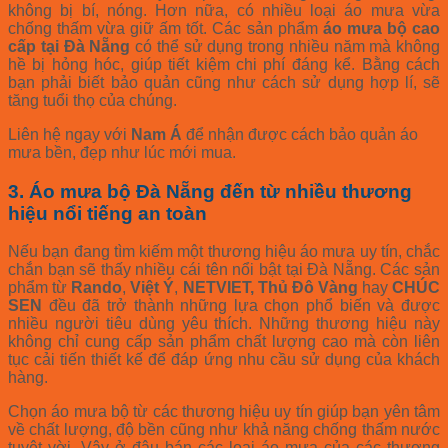
không bị bí, nóng. Hơn nữa, có nhiều loại áo mưa vừa
chống thấm vừa giữ ấm tốt. Các sản phẩm
áo mưa bộ cao
cấp tại Đà Nẵng
có thể sử dụng trong nhiều năm mà không
hề bị hỏng hóc, giúp tiết kiệm chi phí đáng kể. Bằng cách
bạn phải biết bảo quản cũng như cách sử dụng hợp lí, sẽ
tăng tuổi thọ của chúng.
Liên hệ ngay với
Nam Á
để nhận được cách bảo quản áo
mưa bền, đẹp như lúc mới mua.
3. Áo mưa bộ Đà Nẵng đến từ nhiều thương
hiệu nổi tiếng an toàn
Nếu bạn đang tìm kiếm một thương hiệu áo mưa uy tín, chắc
chắn bạn sẽ thấy nhiều cái tên nổi bật tại Đà Nẵng. Các sản
phẩm từ
Rando
,
Việt Ý
,
NETVIET, Thủ Đô Vàng
hay
CHÚC
SEN
đều đã trở thành những lựa chọn phổ biến và được
nhiều người tiêu dùng yêu thích. Những thương hiệu này
không chỉ cung cấp sản phẩm chất lượng cao mà còn liên
tục cải tiến thiết kế để đáp ứng nhu cầu sử dụng của khách
hàng.
Chọn áo mưa bộ từ các thương hiệu uy tín giúp bạn yên tâm
về chất lượng, độ bền cũng như khả năng chống thấm nước
tuyệt vời. Vậy ở đâu bán các loại áo mưa của các thương