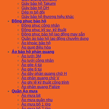
Giày bảo hộ Takumi
Giày bảo hộ DH
Dép rọ bộ đội
Giày bảo hộ thương hiệu khác
Đồng phục bảo hộ
Đồng phục công nhân
Đồng phục kỹ sư, kỹ thuật
Đồng phục bảo hộ lao động may sẵn
Quần áo bảo hộ lao động chuyên dụng
Áo khoác bảo hộ
Áo quạt điều hòa
Áo bảo hộ phản quang
Áo lưới 3M
Áo lưới công nhân
Áo gile 4 túi
Áo gile 6 túi
Áo dây phản quang chữ H
Áo phản quang chữ V
Áo ghi lê kỹ thuật công trình
Áo phản quang Palize
Quần Áo mưa
Áo mưa bít
Áo mưa quân nhu
Áo mưa bộ 1 lớp
Áo mưa bộ 2 lớp