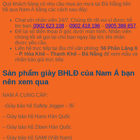
Quý khách hàng có nhu cầu mua áo mưa tại Đà Nẵng liên
hệ qua Nam Á bằng các cách sau đây:
Chat với nhân viên 24/7. Chúng tôi rất vui vì được hỗ
trợ bạn:
0902 623 108
–
0902 418 196
–
0905 386 657
.
Để lại số điện thoại ở góc dưới màn hình. Nhân viên
chúng tôi sẽ gọi lại cho bạn ngay lập tức khi nhận
được yêu cầu.
Liên hệ trực tiếp tại địa chỉ văn phòng:
56 Phần Lăng 6
– P. Hòa Khê – Thanh Khê – Đà Nẵng
để xem mẫu và
nhận báo giá trực tiếp.
Sản phẩm giày BHLĐ của Nam Á bạn
nên xem qua
NAM Á CUNG CẤP:
-Giày bảo hộ Safety Jogger – Bỉ
– Giày bảo hộ Hans Hàn Quốc
– Giày bảo hộ Ziben Hàn Quốc
– Giày bảo hộ SAMI (Việt Nam)