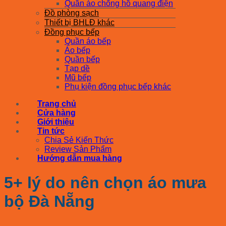
Quần áo chống hồ quang điện
Đồ phòng sạch
Thiết bị BHLĐ khác
Đồng phục bếp
Quần áo bếp
Áo bếp
Quần bếp
Tạp dề
Mũ bếp
Phụ kiện đồng phục bếp khác
Trang chủ
Cửa hàng
Giới thiệu
Tin tức
Chia Sẻ Kiến Thức
Review Sản Phẩm
Hướng dẫn mua hàng
5+ lý do nên chọn áo mưa
bộ Đà Nẵng