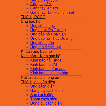
Găng tay 3M
Găng tay len sợi
Găng tay Hàn – chịu nhiệt
Thiết bị PCCC
Ủng bảo hộ
Ủng yếm nhựa
Ủng nhựa PVC trắng
Ủng bảo hộ Hoa San
Ủng bảo hộ Thuỳ Dương
Ủng liền quần
Ủng rằn ri các loại
Khẩu trang bảo hộ
Kính hàn – Kính bảo hộ
Kính bảo hộ Kings
Kính bảo hộ 3M
Kính bảo hộ Yamada
Kính hàn – mặt nạ hàn
Nút tai, bịt tai chống ồn
Thiết bị an toàn điện
Ủng cách điện
Găng tay cách điện
Sào cách điện
Thảm cách điện
Dụng cụ cách điện