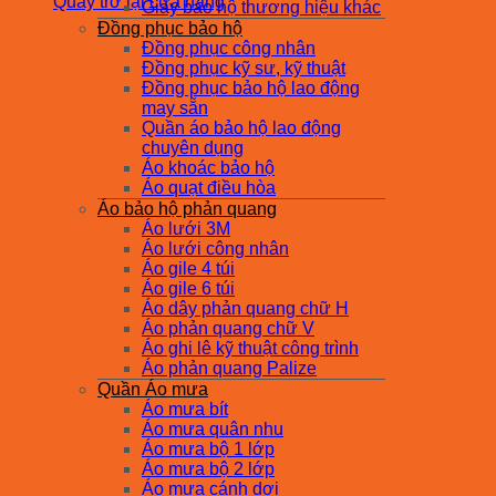
Quay trở lại cửa hàng
Giày bảo hộ thương hiệu khác
Đồng phục bảo hộ
Đồng phục công nhân
Đồng phục kỹ sư, kỹ thuật
Đồng phục bảo hộ lao động
may sẵn
Quần áo bảo hộ lao động
chuyên dụng
Áo khoác bảo hộ
Áo quạt điều hòa
Áo bảo hộ phản quang
Áo lưới 3M
Áo lưới công nhân
Áo gile 4 túi
Áo gile 6 túi
Áo dây phản quang chữ H
Áo phản quang chữ V
Áo ghi lê kỹ thuật công trình
Áo phản quang Palize
Quần Áo mưa
Áo mưa bít
Áo mưa quân nhu
Áo mưa bộ 1 lớp
Áo mưa bộ 2 lớp
Áo mưa cánh dơi