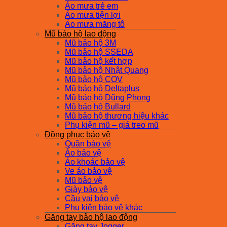
Áo mưa trẻ em
Áo mưa tiện lợi
Áo mưa măng tô
Mũ bảo hộ lao động
Mũ bảo hộ 3M
Mũ bảo hộ SSEDA
Mũ bảo hộ kết hợp
Mũ bảo hộ Nhật Quang
Mũ bảo hộ COV
Mũ bảo hộ Deltaplus
Mũ bảo hộ Dũng Phong
Mũ bảo hộ Bullard
Mũ bảo hộ thương hiệu khác
Phụ kiện mũ – giá treo mũ
Đồng phục bảo vệ
Quần bảo vệ
Áo bảo vệ
Áo khoác bảo vệ
Ve áo bảo vệ
Mũ bảo vệ
Giày bảo vệ
Cầu vai bảo vệ
Phụ kiện bảo vệ khác
Găng tay bảo hộ lao động
Găng tay Jogger