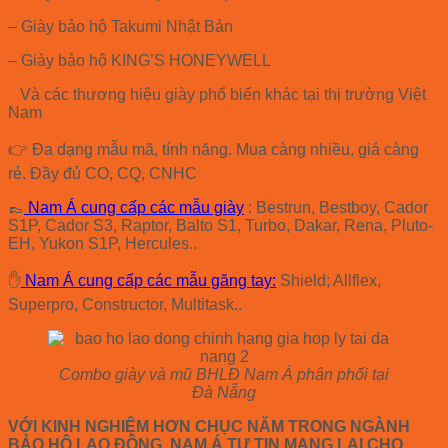
– Giày bảo hộ Takumi Nhật Bản
– Giày bảo hộ KING’S HONEYWELL
Và các thương hiệu giày phổ biến khác tại thị trường Việt
Nam
👉 Đa dạng mẫu mã, tính năng. Mua càng nhiều, giá càng
rẻ. Đầy đủ CO, CQ, CNHC
👞
Nam Á cung cấp các mẫu giày
: Bestrun, Bestboy, Cador
S1P, Cador S3, Raptor, Balto S1, Turbo, Dakar, Rena, Pluto-
EH, Yukon S1P, Hercules..
✋
Nam Á cung cấp các mẫu găng tay:
Shield; Allflex,
Superpro, Constructor, Multitask..
Combo giày và mũ BHLĐ Nam Á phân phối tại
Đà Nẵng
VỚI KINH NGHIỆM HƠN CHỤC NĂM TRONG NGÀNH
BẢO HỘ LAO ĐỘNG, NAM Á TỰ TIN MANG LẠI CHO