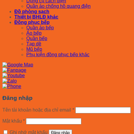
Dụng cụ cách điện
Quần áo chống hồ quang điện
Đồ phòng sạch
Thiết bị BHLĐ khác
Đồng phục bếp
Quần áo bếp
Áo bếp
Quần bếp
Tạp dề
Mũ bếp
Phụ kiện đồng phục bếp khác
Đăng nhập
Tên tài khoản hoặc địa chỉ email
*
Mật khẩu
*
Ghi nhớ mật khẩu
Đăng nhập