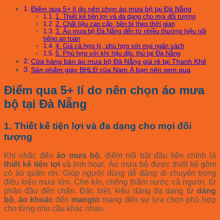
Điểm qua 5+ lí do nên chọn áo mưa bộ tại Đà Nẵng
1. Thiết kế tiện lợi và đa dạng cho mọi đối tượng
2. Chất liệu cao cấp, bền bỉ theo thời gian
3. Áo mưa bộ Đà Nẵng đến từ nhiều thương hiệu nổi
tiếng an toàn
4. Giá cả hợp lý, phù hợp với mọi ngân sách
5. Phù hợp với khí hậu đặc thù tại Đà Nẵng
Cửa hàng bán áo mưa bộ Đà Nẵng giá rẻ tại Thanh Khê
Sản phẩm giày BHLĐ của Nam Á bạn nên xem qua
Điểm qua 5+ lí do nên chọn áo mưa
bộ tại Đà Nẵng
1. Thiết kế tiện lợi và đa dạng cho mọi đối
tượng
Khi nhắc đến
áo mưa bộ
, điểm nổi bật đầu tiên chính là
thiết kế tiện lợi
và linh hoạt. Áo mưa bộ được thiết kế gồm
có áo quần rời. Giúp người dùng dễ dàng di chuyển trong
điều kiện mưa lớn. Che kín, chống thấm nước cả người, từ
phần đầu đến chân. Đặc biệt, kiểu dáng đa dạng từ
dáng
bộ
,
áo khoác
đến
mangto
mang đến sự lựa chọn phù hợp
cho từng nhu cầu khác nhau.