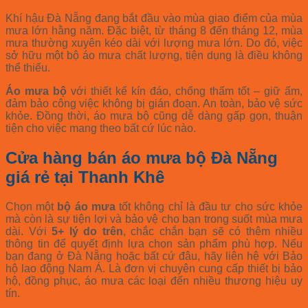
Khí hậu Đà Nẵng đang bắt đầu vào mùa giao điểm của mùa
mưa lớn hằng năm. Đặc biệt, từ tháng 8 đến tháng 12, mùa
mưa thường xuyên kéo dài với lượng mưa lớn. Do đó, việc
sở hữu một bộ áo mưa chất lượng, tiện dụng là điều không
thể thiếu.
Áo mưa bộ
với thiết kế kín đáo, chống thấm tốt – giữ ấm,
đảm bảo công việc không bị gián đoạn. An toàn, bảo vệ sức
khỏe. Đồng thời, áo mưa bộ cũng dễ dàng gấp gọn, thuận
tiện cho việc mang theo bất cứ lúc nào.
Cửa hàng bán áo mưa bộ Đà Nẵng
giá rẻ tại Thanh Khê
Chọn một
bộ áo mưa
tốt không chỉ là đầu tư cho sức khỏe
mà còn là sự tiện lợi và bảo vệ cho bạn trong suốt mùa mưa
dài. Với
5+ lý do trên
, chắc chắn bạn sẽ có thêm nhiều
thông tin để quyết định lựa chọn sản phẩm phù hợp. Nếu
bạn đang ở Đà Nẵng hoặc bất cứ đâu, hãy liên hệ với Bảo
hộ lao động Nam Á. Là đơn vị chuyên cung cấp thiết bị bảo
hộ, đồng phục, áo mưa các loại đến nhiều thương hiệu uy
tín.