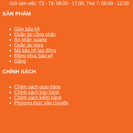
Giờ làm việc: T2 - T6: 08:00 - 17:00, Thứ 7: 08:00 - 12:00
SẢN PHẨM
Giày bảo hộ
Quần áo công nhân
Áo phản quang
Quần áo mưa
Mũ bảo hộ lao động
Đồng phục bảo vệ
Găng
CHÍNH SÁCH
Chính sách giao hàng
Chính sách bảo hành
Chính sách kiểm hàng
Phương thức vận chuyển