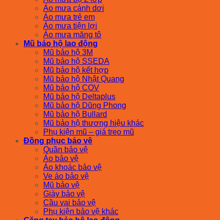
Áo mưa cánh dơi
Áo mưa trẻ em
Áo mưa tiện lợi
Áo mưa măng tô
Mũ bảo hộ lao động
Mũ bảo hộ 3M
Mũ bảo hộ SSEDA
Mũ bảo hộ kết hợp
Mũ bảo hộ Nhật Quang
Mũ bảo hộ COV
Mũ bảo hộ Deltaplus
Mũ bảo hộ Dũng Phong
Mũ bảo hộ Bullard
Mũ bảo hộ thương hiệu khác
Phụ kiện mũ – giá treo mũ
Đồng phục bảo vệ
Quần bảo vệ
Áo bảo vệ
Áo khoác bảo vệ
Ve áo bảo vệ
Mũ bảo vệ
Giày bảo vệ
Cầu vai bảo vệ
Phụ kiện bảo vệ khác