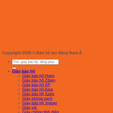
Copyright 2026 ©
Bảo hộ lao động Nam Á
Tìm
kiếm:
Giày bảo hộ
Giày bảo hộ Hans
Giày bảo hộ Ziben
Giày bảo hộ XP
Giày bảo hộ Asia
Giày bảo hộ Sami
Giày phòng sạch
Giày bảo hộ Jogger
Giày vải
Giày chống tĩnh điện