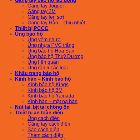
Găng tay bảo hộ lao động
Găng tay Jogger
Găng tay 3M
Găng tay len sợi
Găng tay Hàn – chịu nhiệt
Thiết bị PCCC
Ủng bảo hộ
Ủng yếm nhựa
Ủng nhựa PVC trắng
Ủng bảo hộ Hoa San
Ủng bảo hộ Thuỳ Dương
Ủng liền quần
Ủng rằn ri các loại
Khẩu trang bảo hộ
Kính hàn – Kính bảo hộ
Kính bảo hộ Kings
Kính bảo hộ 3M
Kính bảo hộ Yamada
Kính hàn – mặt nạ hàn
Nút tai, bịt tai chống ồn
Thiết bị an toàn điện
Ủng cách điện
Găng tay cách điện
Sào cách điện
Thảm cách điện