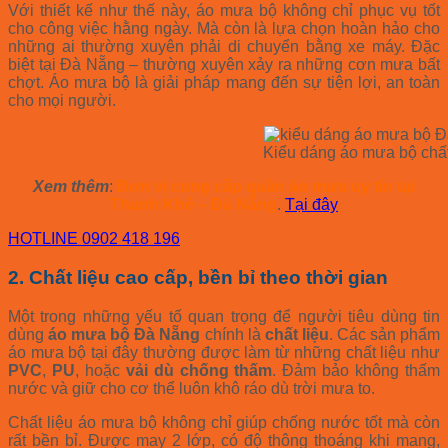
Với thiết kế như thế này, áo mưa bộ không chỉ phục vụ tốt
cho công việc hằng ngày. Mà còn là lựa chọn hoàn hảo cho
những ai thường xuyên phải di chuyển bằng xe máy. Đặc
biệt tại Đà Nẵng – thường xuyên xảy ra những cơn mưa bất
chợt. Áo mưa bộ là giải pháp mang đến sự tiện lợi, an toàn
cho mọi người.
Kiểu dáng áo mưa bộ chấ
Xem thêm
:
Đơn vị cung cấp quần áo mưa uy tín tại
Thanh Khê – Đà Nẵng
.
Tại đây
HOTLINE 0902 418 196
2. Chất liệu cao cấp, bền bỉ theo thời gian
Một trong những yếu tố quan trọng để người tiêu dùng tin
dùng
áo mưa bộ Đà Nẵng
chính là
chất liệu
. Các sản phẩm
áo mưa bộ tại đây thường được làm từ những chất liệu như
PVC
,
PU
, hoặc
vải dù chống thấm
. Đảm bảo không thấm
nước và giữ cho cơ thể luôn khô ráo dù trời mưa to.
Chất liệu áo mưa bộ không chỉ giúp chống nước tốt mà còn
rất bền bỉ. Được may 2 lớp, có độ thông thoáng khi mang,