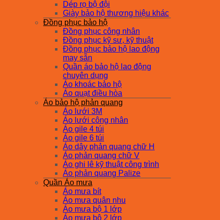
Dép rọ bộ đội
Giày bảo hộ thương hiệu khác
Đồng phục bảo hộ
Đồng phục công nhân
Đồng phục kỹ sư, kỹ thuật
Đồng phục bảo hộ lao động
may sẵn
Quần áo bảo hộ lao động
chuyên dụng
Áo khoác bảo hộ
Áo quạt điều hòa
Áo bảo hộ phản quang
Áo lưới 3M
Áo lưới công nhân
Áo gile 4 túi
Áo gile 6 túi
Áo dây phản quang chữ H
Áo phản quang chữ V
Áo ghi lê kỹ thuật công trình
Áo phản quang Palize
Quần Áo mưa
Áo mưa bít
Áo mưa quân nhu
Áo mưa bộ 1 lớp
Áo mưa bộ 2 lớp