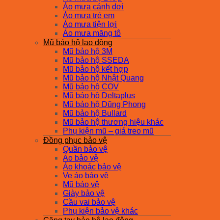
Áo mưa cánh dơi
Áo mưa trẻ em
Áo mưa tiện lợi
Áo mưa măng tô
Mũ bảo hộ lao động
Mũ bảo hộ 3M
Mũ bảo hộ SSEDA
Mũ bảo hộ kết hợp
Mũ bảo hộ Nhật Quang
Mũ bảo hộ COV
Mũ bảo hộ Deltaplus
Mũ bảo hộ Dũng Phong
Mũ bảo hộ Bullard
Mũ bảo hộ thương hiệu khác
Phụ kiện mũ – giá treo mũ
Đồng phục bảo vệ
Quần bảo vệ
Áo bảo vệ
Áo khoác bảo vệ
Ve áo bảo vệ
Mũ bảo vệ
Giày bảo vệ
Cầu vai bảo vệ
Phụ kiện bảo vệ khác