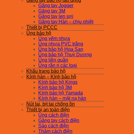
Găng tay bảo hộ lao động
Găng tay Jogger
Găng tay 3M
Găng tay len sợi
Găng tay Hàn – chịu nhiệt
Thiết bị PCCC
Ủng bảo hộ
Ủng yếm nhựa
Ủng nhựa PVC trắng
Ủng bảo hộ Hoa San
Ủng bảo hộ Thuỳ Dương
Ủng liền quần
Ủng rằn ri các loại
Khẩu trang bảo hộ
Kính hàn – Kính bảo hộ
Kính bảo hộ Kings
Kính bảo hộ 3M
Kính bảo hộ Yamada
Kính hàn – mặt nạ hàn
Nút tai, bịt tai chống ồn
Thiết bị an toàn điện
Ủng cách điện
Găng tay cách điện
Sào cách điện
Thảm cách điện