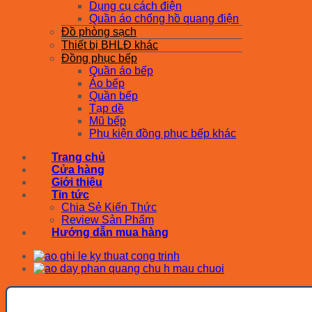
Dụng cụ cách điện
Quần áo chống hồ quang điện
Đồ phòng sạch
Thiết bị BHLĐ khác
Đồng phục bếp
Quần áo bếp
Áo bếp
Quần bếp
Tạp dề
Mũ bếp
Phụ kiện đồng phục bếp khác
Trang chủ
Cửa hàng
Giới thiệu
Tin tức
Chia Sẻ Kiến Thức
Review Sản Phẩm
Hướng dẫn mua hàng