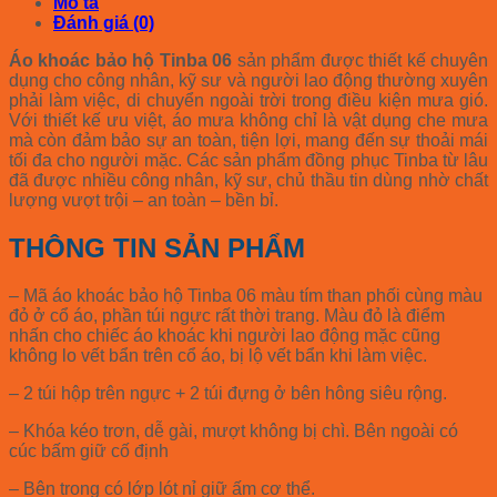
Mô tả
Đánh giá (0)
Áo khoác bảo hộ Tinba 06
sản phẩm được thiết kế chuyên
dụng cho công nhân, kỹ sư và người lao động thường xuyên
phải làm việc, di chuyển ngoài trời trong điều kiện mưa gió.
Với thiết kế ưu việt, áo mưa không chỉ là vật dụng che mưa
mà còn đảm bảo sự an toàn, tiện lợi, mang đến sự thoải mái
tối đa cho người mặc. Các sản phẩm đồng phục Tinba từ lâu
đã được nhiều công nhân, kỹ sư, chủ thầu tin dùng nhờ chất
lượng vượt trội – an toàn – bền bỉ.
THÔNG TIN SẢN PHẨM
– Mã áo khoác bảo hộ Tinba 06 màu tím than phối cùng màu
đỏ ở cổ áo, phần túi ngực rất thời trang. Màu đỏ là điểm
nhấn cho chiếc áo khoác khi người lao động mặc cũng
không lo vết bẩn trên cổ áo, bị lộ vết bẩn khi làm việc.
– 2 túi hộp trên ngực + 2 túi đựng ở bên hông siêu rộng.
– Khóa kéo trơn, dễ gài, mượt không bị chì. Bên ngoài có
cúc bấm giữ cố định
– Bên trong có lớp lót nỉ giữ ấm cơ thể.