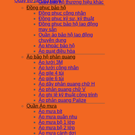
Quay trở lại cửa hàng
Giày bảo hộ thương hiệu khác
Đồng phục bảo hộ
Đồng phục công nhân
Đồng phục kỹ sư, kỹ thuật
Đồng phục bảo hộ lao động
may sẵn
Quần áo bảo hộ lao động
chuyên dụng
Áo khoác bảo hộ
Áo quạt điều hòa
Áo bảo hộ phản quang
Áo lưới 3M
Áo lưới công nhân
Áo gile 4 túi
Áo gile 6 túi
Áo dây phản quang chữ H
Áo phản quang chữ V
Áo ghi lê kỹ thuật công trình
Áo phản quang Palize
Quần Áo mưa
Áo mưa bít
Áo mưa quân nhu
Áo mưa bộ 1 lớp
Áo mưa bộ 2 lớp
Áo mưa cánh dơi