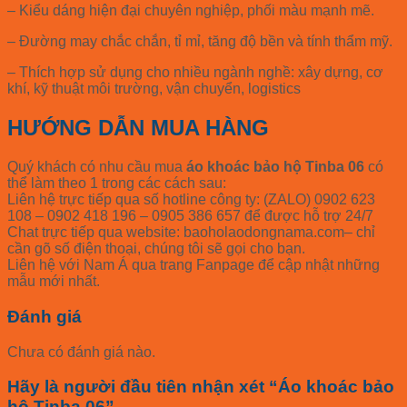
– Kiểu dáng hiện đại chuyên nghiệp, phối màu mạnh mẽ.
– Đường may chắc chắn, tỉ mỉ, tăng độ bền và tính thẩm mỹ.
– Thích hợp sử dụng cho nhiều ngành nghề: xây dựng, cơ
khí, kỹ thuật môi trường, vận chuyển, logistics
HƯỚNG DẪN MUA HÀNG
Quý khách có nhu cầu mua
áo khoác bảo hộ Tinba 06
có
thể làm theo 1 trong các cách sau:
Liên hệ trực tiếp qua số hotline công ty: (ZALO) 0902 623
108 – 0902 418 196 – 0905 386 657 để được hỗ trợ 24/7
Chat trực tiếp qua website: baoholaodongnama.com– chỉ
cần gõ số điện thoại, chúng tôi sẽ gọi cho bạn.
Liên hệ với Nam Á qua trang Fanpage để cập nhật những
mẫu mới nhất.
Đánh giá
Chưa có đánh giá nào.
Hãy là người đầu tiên nhận xét “Áo khoác bảo
hộ Tinba 06”