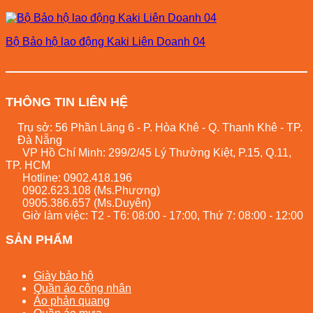
Bộ Bảo hộ lao động Kaki Liên Doanh 04
THÔNG TIN LIÊN HỆ
Trụ sở: 56 Phần Lăng 6 - P. Hòa Khê - Q. Thanh Khê - TP.
Đà Nẵng
VP Hồ Chí Minh: 299/2/45 Lý Thường Kiệt, P.15, Q.11,
TP. HCM
Hotline:
0902.418.196
0902.623.108
(Ms.Phương)
0905.386.657
(Ms.Duyên)
Giờ làm việc: T2 - T6: 08:00 - 17:00, Thứ 7: 08:00 - 12:00
SẢN PHẨM
Giày bảo hộ
Quần áo công nhân
Áo phản quang