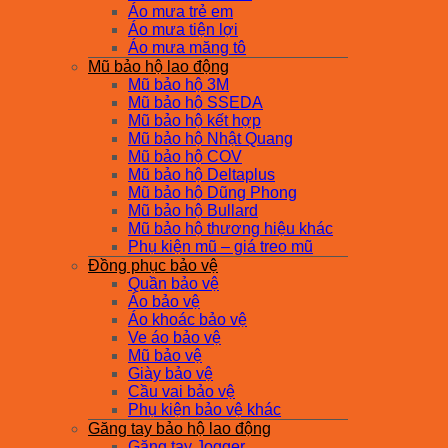
Áo mưa trẻ em
Áo mưa tiện lợi
Áo mưa măng tô
Mũ bảo hộ lao động
Mũ bảo hộ 3M
Mũ bảo hộ SSEDA
Mũ bảo hộ kết hợp
Mũ bảo hộ Nhật Quang
Mũ bảo hộ COV
Mũ bảo hộ Deltaplus
Mũ bảo hộ Dũng Phong
Mũ bảo hộ Bullard
Mũ bảo hộ thương hiệu khác
Phụ kiện mũ – giá treo mũ
Đồng phục bảo vệ
Quần bảo vệ
Áo bảo vệ
Áo khoác bảo vệ
Ve áo bảo vệ
Mũ bảo vệ
Giày bảo vệ
Cầu vai bảo vệ
Phụ kiện bảo vệ khác
Găng tay bảo hộ lao động
Găng tay Jogger