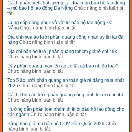
Cách phân biệt chất lượng các loại nón bảo hộ lao động
– mũ bảo hộ lao động Đà Nẵng
Chức năng bình luận bị
ở
tắt
Cách
Cung cấp đồng phục và vật tư bảo hộ lao động Đà
phân
ở
Nẵng
Chức năng bình luận bị tắt
biệt
Cung
chất
Địa chỉ mua áo lưới phản quang công nhân uy tín tại đà
cấp
lượng
ở
nẵng
Chức năng bình luận bị tắt
đồng
các
Địa
phục
loại
Địa chỉ bán áo lưới phản quang tphcm giá rẻ chỉ 49k
chỉ
và
nón
ở
Chức năng bình luận bị tắt
mua
vật
bảo
Địa
áo
tư
Dây phản quang may lên áo có tất cả bao nhiêu loại?
hộ
chỉ
lưới
bảo
ở
Chức năng bình luận bị tắt
lao
bán
phản
hộ
Dây
động
áo
quang
Top 5 áo lưới phản quang an toàn giá rẻ đáng mua nhất
lao
phản
–
lưới
công
ở
2026
Chức năng bình luận bị tắt
động
quang
mũ
phản
nhân
Top
Đà
may
bảo
quang
Cách chọn áo lưới phản quang công trình tối ưu chi phí
uy
5
Nẵng
lên
hộ
tphcm
ở
Chức năng bình luận bị tắt
tín
áo
áo
lao
giá
Cách
tại
lưới
có
động
Hướng dẫn phân loại nhóm thiết bị bảo hộ lao động cho
rẻ
chọn
đà
phản
tất
Đà
ở
các ngành
Chức năng bình luận bị tắt
chỉ
áo
nẵng
quang
cả
Nẵng
Hướng
49k
lưới
an
Bảng báo giá mũ bảo hộ COV Hàn Quốc 2026
Chức
bao
dẫn
phản
toàn
ở
năng bình luận bị tắt
nhiêu
phân
quang