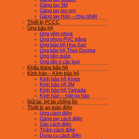
Găng tay 3M
Găng tay len sợi
Găng tay Hàn – chịu nhiệt
Thiết bị PCCC
Ủng bảo hộ
Ủng yếm nhựa
Ủng nhựa PVC trắng
Ủng bảo hộ Hoa San
Ủng bảo hộ Thuỳ Dương
Ủng liền quần
Ủng rằn ri các loại
Khẩu trang bảo hộ
Kính hàn – Kính bảo hộ
Kính bảo hộ Kings
Kính bảo hộ 3M
Kính bảo hộ Yamada
Kính hàn – mặt nạ hàn
Nút tai, bịt tai chống ồn
Thiết bị an toàn điện
Ủng cách điện
Găng tay cách điện
Sào cách điện
Thảm cách điện
Dụng cụ cách điện