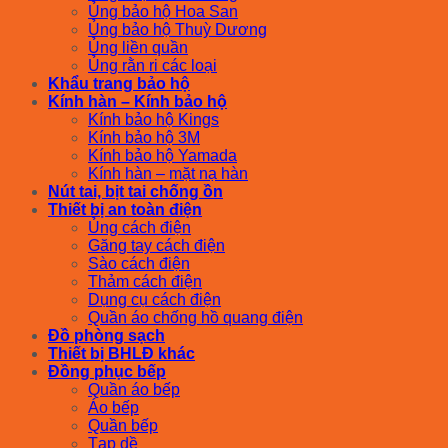
Ủng bảo hộ Hoa San
Ủng bảo hộ Thuỳ Dương
Ủng liền quần
Ủng rằn ri các loại
Khẩu trang bảo hộ
Kính hàn – Kính bảo hộ
Kính bảo hộ Kings
Kính bảo hộ 3M
Kính bảo hộ Yamada
Kính hàn – mặt nạ hàn
Nút tai, bịt tai chống ồn
Thiết bị an toàn điện
Ủng cách điện
Găng tay cách điện
Sào cách điện
Thảm cách điện
Dụng cụ cách điện
Quần áo chống hồ quang điện
Đồ phòng sạch
Thiết bị BHLĐ khác
Đồng phục bếp
Quần áo bếp
Áo bếp
Quần bếp
Tạp dề