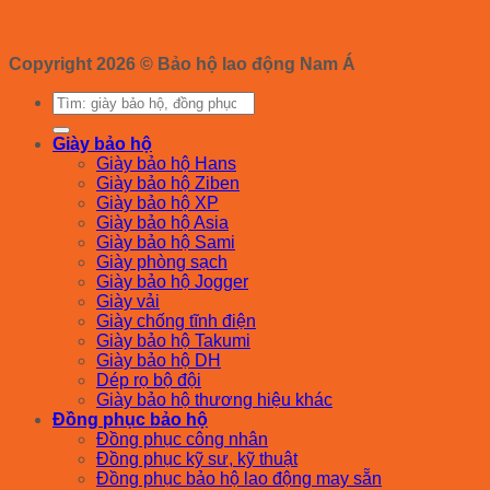
Copyright 2026 ©
Bảo hộ lao động Nam Á
Tìm
kiếm:
Giày bảo hộ
Giày bảo hộ Hans
Giày bảo hộ Ziben
Giày bảo hộ XP
Giày bảo hộ Asia
Giày bảo hộ Sami
Giày phòng sạch
Giày bảo hộ Jogger
Giày vải
Giày chống tĩnh điện
Giày bảo hộ Takumi
Giày bảo hộ DH
Dép rọ bộ đội
Giày bảo hộ thương hiệu khác
Đồng phục bảo hộ
Đồng phục công nhân
Đồng phục kỹ sư, kỹ thuật
Đồng phục bảo hộ lao động may sẵn