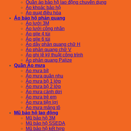
Quần áo bảo hộ lao động chuyên dụng
Áo khoác bảo hộ
Áo quạt điều hòa
Áo bảo hộ phản quang
Áo lưới 3M
Áo lưới công nhân
Áo gile 4 túi
Áo gile 6 túi
Áo dây phản quang chữ H
Áo phản quang chữ V
Áo ghi lê kỹ thuật công trình
Áo phản quang Palize
Quần Áo mưa
Áo mưa bít
Áo mưa quân nhu
Áo mưa bộ 1 lớp
Áo mưa bộ 2 lớp
Áo mưa cánh dơi
Áo mưa trẻ em
Áo mưa tiện lợi
Áo mưa măng tô
Mũ bảo hộ lao động
Mũ bảo hộ 3M
Mũ bảo hộ SSEDA
Mũ bảo hộ kết hợp