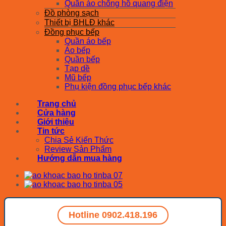
Quần áo chống hồ quang điện
Đồ phòng sạch
Thiết bị BHLĐ khác
Đồng phục bếp
Quần áo bếp
Áo bếp
Quần bếp
Tạp dề
Mũ bếp
Phụ kiện đồng phục bếp khác
Trang chủ
Cửa hàng
Giới thiệu
Tin tức
Chia Sẻ Kiến Thức
Review Sản Phẩm
Hướng dẫn mua hàng
Hotline 0902.418.196