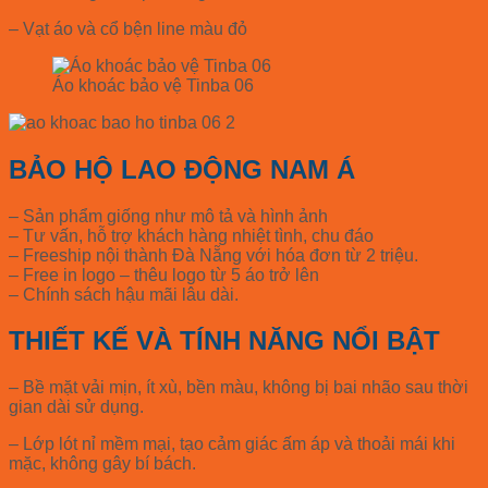
– Vạt áo và cổ bện line màu đỏ
Áo khoác bảo vệ Tinba 06
BẢO HỘ LAO ĐỘNG NAM Á
– Sản phẩm giống như mô tả và hình ảnh
– Tư vấn, hỗ trợ khách hàng nhiệt tình, chu đáo
– Freeship nội thành Đà Nẵng với hóa đơn từ 2 triệu.
– Free in logo – thêu logo từ 5 áo trở lên
– Chính sách hậu mãi lâu dài.
THIẾT KẾ VÀ TÍNH NĂNG NỔI BẬT
– Bề mặt vải mịn, ít xù, bền màu, không bị bai nhão sau thời
gian dài sử dụng.
– Lớp lót nỉ mềm mại, tạo cảm giác ấm áp và thoải mái khi
mặc, không gây bí bách.