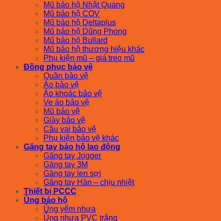
Mũ bảo hộ Nhật Quang
Mũ bảo hộ COV
Mũ bảo hộ Deltaplus
Mũ bảo hộ Dũng Phong
Mũ bảo hộ Bullard
Mũ bảo hộ thương hiệu khác
Phụ kiện mũ – giá treo mũ
Đồng phục bảo vệ
Quần bảo vệ
Áo bảo vệ
Áo khoác bảo vệ
Ve áo bảo vệ
Mũ bảo vệ
Giày bảo vệ
Cầu vai bảo vệ
Phụ kiện bảo vệ khác
Găng tay bảo hộ lao động
Găng tay Jogger
Găng tay 3M
Găng tay len sợi
Găng tay Hàn – chịu nhiệt
Thiết bị PCCC
Ủng bảo hộ
Ủng yếm nhựa
Ủng nhựa PVC trắng