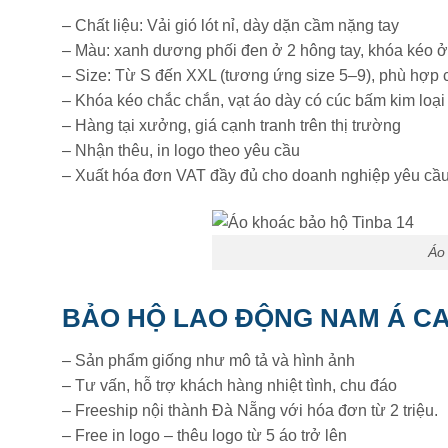
– Chất liệu: Vải gió lót nỉ, dày dặn cầm nặng tay
– Màu: xanh dương phối đen ở 2 hông tay, khóa kéo ở 
– Size: Từ S đến XXL (tương ứng size 5–9), phù hợp 
– Khóa kéo chắc chắn, vạt áo dày có cúc bấm kim loại
– Hàng tại xưởng, giá cạnh tranh trên thị trường
– Nhận thêu, in logo theo yêu cầu
– Xuất hóa đơn VAT đầy đủ cho doanh nghiệp yêu cầ
Áo
BẢO HỘ LAO ĐỘNG NAM Á C
– Sản phẩm giống như mô tả và hình ảnh
– Tư vấn, hỗ trợ khách hàng nhiệt tình, chu đáo
– Freeship nội thành Đà Nẵng với hóa đơn từ 2 triệu.
– Free in logo – thêu logo từ 5 áo trở lên