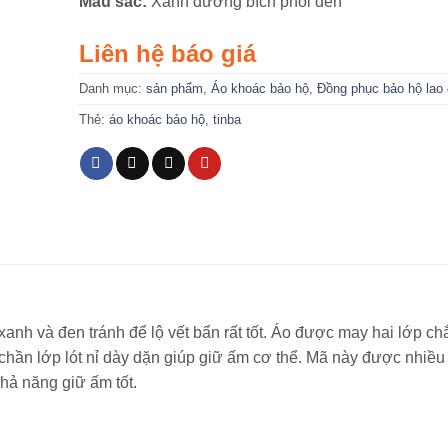
Màu sắc:
Xanh dương bích phối đen
Liên hệ báo giá
Danh mục:
sản phẩm
,
Áo khoác bảo hộ
,
Đồng phục bảo hộ lao
Thẻ:
áo khoác bảo hộ
,
tinba
anh và đen tránh để lộ vết bẩn rất tốt. Áo được may hai lớp ch
 chần lớp lót nỉ dày dặn giúp giữ ấm cơ thể. Mã này được nhiều
hả năng giữ ấm tốt.