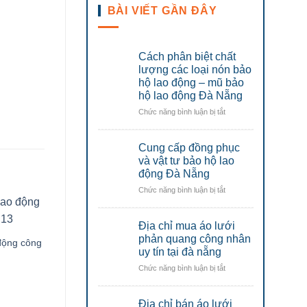
BÀI VIẾT GẦN ĐÂY
Cách phân biệt chất
lượng các loại nón bảo
hộ lao động – mũ bảo
hộ lao động Đà Nẵng
ở
Chức năng bình luận bị tắt
Cách
phân
Cung cấp đồng phục
biệt
chất
và vật tư bảo hộ lao
lượng
động Đà Nẵng
các
ở
Chức năng bình luận bị tắt
loại
Cung
nón
cấp
bảo
Địa chỉ mua áo lưới
đồng
hộ
phục
phản quang công nhân
lao
động công
Bộ Bảo hộ lao động Kaki
Áo khoác bảo hộ Tinba
và
uy tín tại đà nẵng
động
Liên Doanh 06
08
vật
–
ở
Chức năng bình luận bị tắt
tư
mũ
Địa
bảo
bảo
chỉ
hộ
hộ
Địa chỉ bán áo lưới
mua
lao