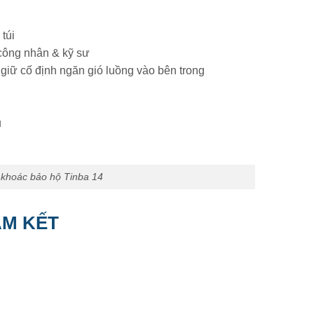
túi
công nhân & kỹ sư
 giữ cố định ngăn gió luồng vào bên trong
u
 khoác bảo hộ Tinba 14
AM KẾT