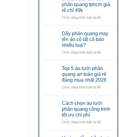
lao
áo
phản quang tphcm giá
động
động
lưới
rẻ chỉ 49k
Đà
Đà
phản
Nẵng
Nẵng
ở
Chức năng bình luận bị tắt
quang
Địa
công
chỉ
nhân
Dây phản quang may
bán
uy
áo
lên áo có tất cả bao
tín
lưới
nhiêu loại?
tại
phản
đà
ở
Chức năng bình luận bị tắt
quang
nẵng
Dây
tphcm
phản
giá
Top 5 áo lưới phản
quang
rẻ
may
quang an toàn giá rẻ
chỉ
lên
đáng mua nhất 2026
49k
áo
ở
Chức năng bình luận bị tắt
có
Top
tất
5
cả
Cách chọn áo lưới
áo
bao
lưới
phản quang công trình
nhiêu
phản
tối ưu chi phí
loại?
quang
ở
Chức năng bình luận bị tắt
an
Cách
toàn
chọn
giá