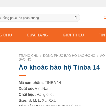
C
G CHỦ
CỬA HÀNG
GIỚI THIỆU
TIN
TRANG CHỦ
/
ĐỒNG PHỤC BẢO HỘ LAO ĐỘNG
/
ÁO
BẢO HỘ
Áo khoác bảo hộ Tinba 14
Mã sản phẩm:
TINBA 14
Xuất xứ
: Việt Nam
Chất liệu:
Vải gió lót nỉ
Size:
S, M, L, XL, XXL