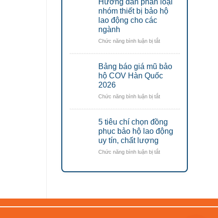
Hướng dẫn phân loại
áo
rẻ
lưới
nhóm thiết bị bảo hộ
đáng
phản
lao động cho các
mua
quang
nhất
ngành
công
2026
ở
Chức năng bình luận bị tắt
trình
Hướng
tối
dẫn
ưu
Bảng báo giá mũ bảo
phân
chi
loại
hộ COV Hàn Quốc
phí
nhóm
2026
thiết
ở
Chức năng bình luận bị tắt
bị
Bảng
bảo
báo
hộ
5 tiêu chí chọn đồng
giá
lao
mũ
phục bảo hộ lao động
động
bảo
uy tín, chất lượng
cho
hộ
các
ở
Chức năng bình luận bị tắt
COV
ngành
5
Hàn
tiêu
Quốc
chí
2026
chọn
đồng
phục
bảo
hộ