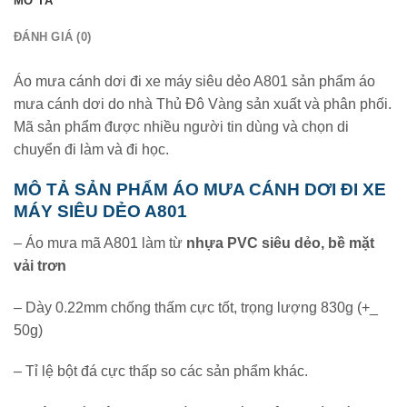
MÔ TẢ
ĐÁNH GIÁ (0)
Áo mưa cánh dơi đi xe máy siêu dẻo A801 sản phẩm áo
mưa cánh dơi do nhà Thủ Đô Vàng sản xuất và phân phối.
Mã sản phẩm được nhiều người tin dùng và chọn di
chuyển đi làm và đi học.
MÔ TẢ SẢN PHẨM ÁO MƯA CÁNH DƠI ĐI XE
MÁY SIÊU DẺO A801
– Áo mưa mã A801 làm từ
nhựa PVC siêu dẻo, bề mặt
vải trơn
– Dày 0.22mm chống thấm cực tốt, trọng lượng 830g (+_
50g)
– Tỉ lệ bột đá cực thấp so các sản phẩm khác.