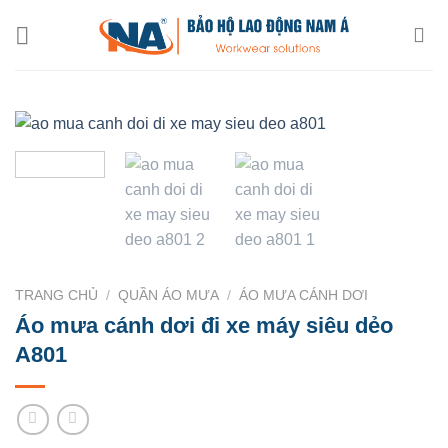
Chuyển
đến
nội
dung
TRANG CHỦ
/
QUẦN ÁO MƯA
/
ÁO MƯA CÁNH DƠI
Áo mưa cánh dơi đi xe máy siêu dẻo
A801