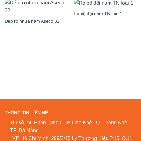
Rọ bộ đội nam TN loại 1
Dép rọ nhựa nam Aseco 32
THÔNG TIN LIÊN HỆ
Trụ sở: 56 Phần Lăng 6 - P. Hòa Khê - Q. Thanh Khê -
TP. Đà Nẵng
VP Hồ Chí Minh: 299/2/45 Lý Thường Kiệt, P.15, Q.11,