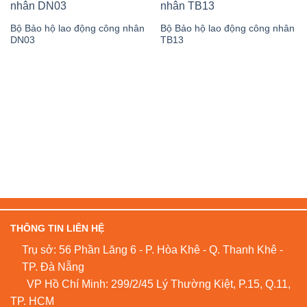
Bộ Bảo hộ lao động công nhân
Bộ Bảo hộ lao động công nhân
DN03
TB13
THÔNG TIN LIÊN HỆ
Trụ sở: 56 Phần Lăng 6 - P. Hòa Khê - Q. Thanh Khê -
TP. Đà Nẵng
VP Hồ Chí Minh: 299/2/45 Lý Thường Kiệt, P.15, Q.11,
TP. HCM