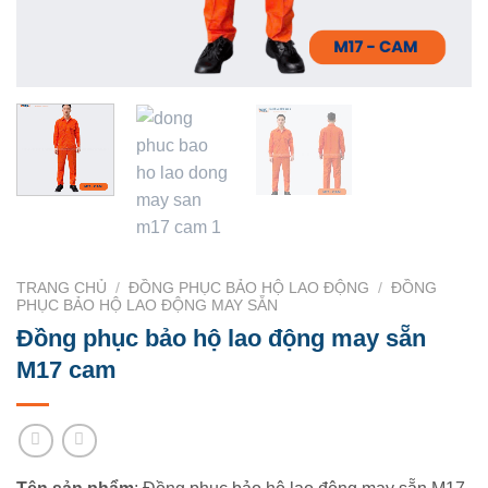
TRANG CHỦ
/
ĐỒNG PHỤC BẢO HỘ LAO ĐỘNG
/
ĐỒNG
PHỤC BẢO HỘ LAO ĐỘNG MAY SẴN
Đồng phục bảo hộ lao động may sẵn
M17 cam