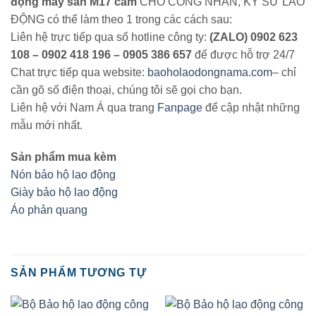
động may sẵn M17 cam
CHO CÔNG NHÂN, KỸ SƯ LAO
ĐỘNG có thể làm theo 1 trong các cách sau:
Liên hệ trực tiếp qua số hotline công ty:
(ZALO) 0902 623
108 – 0902 418 196 – 0905 386 657
để được hỗ trợ 24/7
Chat trực tiếp qua website:
baoholaodongnama.com
– chỉ
cần gõ số điện thoại, chúng tôi sẽ gọi cho bạn.
Liên hệ với Nam Á qua trang
Fanpage
để cập nhật những
mẫu mới nhất.
Sản phẩm mua kèm
Nón bảo hộ lao động
Giày bảo hộ lao động
Áo phản quang
SẢN PHẨM TƯƠNG TỰ