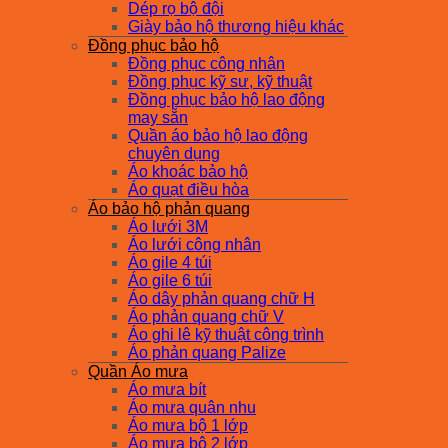
Dép rọ bộ đội
Giày bảo hộ thương hiệu khác
Đồng phục bảo hộ
Đồng phục công nhân
Đồng phục kỹ sư, kỹ thuật
Đồng phục bảo hộ lao động
may sẵn
Quần áo bảo hộ lao động
chuyên dụng
Áo khoác bảo hộ
Áo quạt điều hòa
Áo bảo hộ phản quang
Áo lưới 3M
Áo lưới công nhân
Áo gile 4 túi
Áo gile 6 túi
Áo dây phản quang chữ H
Áo phản quang chữ V
Áo ghi lê kỹ thuật công trình
Áo phản quang Palize
Quần Áo mưa
Áo mưa bít
Áo mưa quân nhu
Áo mưa bộ 1 lớp
Áo mưa bộ 2 lớp