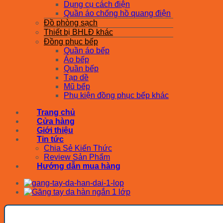
Dụng cụ cách điện
Quần áo chống hồ quang điện
Đồ phòng sạch
Thiết bị BHLĐ khác
Đồng phục bếp
Quần áo bếp
Áo bếp
Quần bếp
Tạp dề
Mũ bếp
Phụ kiện đồng phục bếp khác
Trang chủ
Cửa hàng
Giới thiệu
Tin tức
Chia Sẻ Kiến Thức
Review Sản Phẩm
Hướng dẫn mua hàng