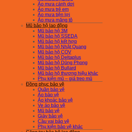
Áo mưa cánh dơi
Áo mưa trẻ em
Áo mưa tiện lợi
Áo mưa măng tô
Mũ bảo hộ lao động
Mũ bảo hộ 3M
Mũ bảo hộ SSEDA
Mũ bảo hộ kết hợp
Mũ bảo hộ Nhật Quang
Mũ bảo hộ COV
Mũ bảo hộ Deltaplus
Mũ bảo hộ Dũng Phong
Mũ bảo hộ Bullard
Mũ bảo hộ thương hiệu khác
Phụ kiện mũ – giá treo mũ
Đồng phục bảo vệ
Quần bảo vệ
Áo bảo vệ
Áo khoác bảo vệ
Ve áo bảo vệ
Mũ bảo vệ
Giày bảo vệ
Cầu vai bảo vệ
Phụ kiện bảo vệ khác