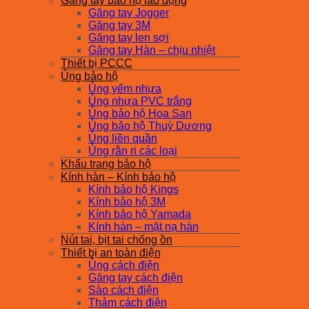
Găng tay bảo hộ lao động
Găng tay Jogger
Găng tay 3M
Găng tay len sợi
Găng tay Hàn – chịu nhiệt
Thiết bị PCCC
Ủng bảo hộ
Ủng yếm nhựa
Ủng nhựa PVC trắng
Ủng bảo hộ Hoa San
Ủng bảo hộ Thuỳ Dương
Ủng liền quần
Ủng rằn ri các loại
Khẩu trang bảo hộ
Kính hàn – Kính bảo hộ
Kính bảo hộ Kings
Kính bảo hộ 3M
Kính bảo hộ Yamada
Kính hàn – mặt nạ hàn
Nút tai, bịt tai chống ồn
Thiết bị an toàn điện
Ủng cách điện
Găng tay cách điện
Sào cách điện
Thảm cách điện