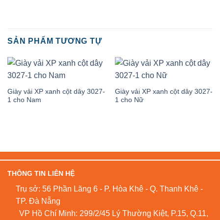
SẢN PHẨM TƯƠNG TỰ
Giày vải XP xanh cột dây 3027-
Giày vải XP xanh cột dây 3027-
1 cho Nam
1 cho Nữ
THÔNG TIN LIÊN HỆ
Trụ sở: 56 Phần Lăng 6 - P. Hòa Khê - Q. Thanh Khê -
TP. Đà Nẵng
VP Hồ Chí Minh: 299/2/45 Lý Thường Kiệt, P.15, Q.11,