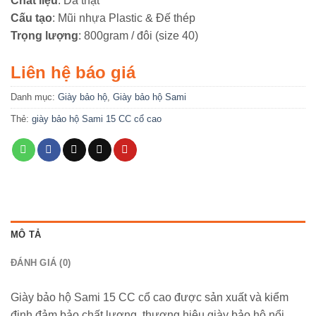
Chất liệu
: Da thật
Cấu tạo
: Mũi nhựa Plastic & Đế thép
Trọng lượng
: 800gram / đôi (size 40)
Liên hệ báo giá
Danh mục:
Giày bảo hộ
,
Giày bảo hộ Sami
Thẻ:
giày bảo hộ Sami 15 CC cổ cao
MÔ TẢ
ĐÁNH GIÁ (0)
Giày bảo hộ Sami 15 CC cổ cao được sản xuất và kiểm
định đảm bảo chất lượng, thương hiệu giày bảo hộ nổi