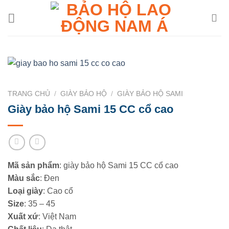
Chuyển
đến
nội
dung
TRANG CHỦ
/
GIÀY BẢO HỘ
/
GIÀY BẢO HỘ SAMI
Giày bảo hộ Sami 15 CC cổ cao
Mã sản phẩm
: giày bảo hộ Sami 15 CC cổ cao
Màu sắc
: Đen
Loại giày
: Cao cổ
Size
: 35 – 45
Xuất xứ
: Việt Nam