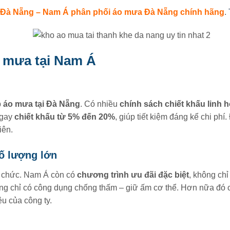
 Đà Nẵng – Nam Á phân phối áo mưa Đà Nẵng chính hãng
.
o mưa tại Nam Á
p
áo mưa tại Đà Nẵng
. Có nhiều
chính sách chiết khấu linh h
ngay
chiết khấu từ 5% đến 20%
, giúp tiết kiệm đáng kể chi phí.
iên.
ố lượng lớn
ổ chức. Nam Á còn có
chương trình ưu đãi đặc biệt
, không chỉ
g chỉ có công dụng chống thấm – giữ ấm cơ thể. Hơn nữa đó 
u của công ty.