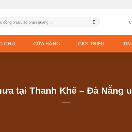
C
G CHỦ
CỬA HÀNG
GIỚI THIỆU
TIN
ưa tại Thanh Khê – Đà Nẵng uy