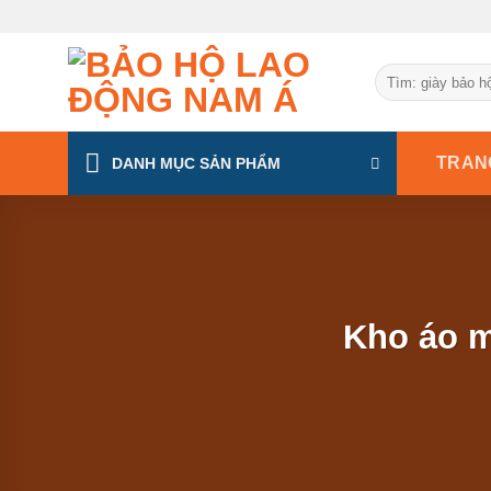
Chuyển
đến
nội
Tìm
dung
kiếm:
TRAN
DANH MỤC SẢN PHẨM
Kho áo m