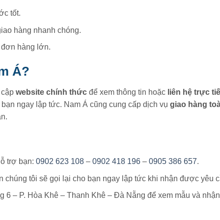
c tốt.
, giao hàng nhanh chóng.
o đơn hàng lớn.
am Á?
y cập
website chính thức
để xem thông tin hoặc
liên hệ trực t
ợ bạn ngay lập tức. Nam Á cũng cung cấp dịch vụ
giao hàng to
n.
ỗ trợ bạn:
0902 623 108
–
0902 418 196
–
0905 386 657
.
n chúng tôi sẽ gọi lại cho bạn ngay lập tức khi nhận được yêu c
Lăng 6 – P. Hòa Khê – Thanh Khê – Đà Nẵng để xem mẫu và nhận