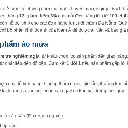
am Á luôn có những chương trình khuyến mãi để giúp khách h
đến tháng 12,
giảm thêm 3%
cho mỗi đơn hàng lớn từ
100 chiế
i còn hỗ trợ ship cho các đơn hàng lớn, nội thành Đà Nẵng. Quý
ới bộ phận kinh doanh của Nam Á để được tư vấn và báo giá 
n phẩm áo mưa
ểm tra nghiêm ngặt
, từ khâu chọn lọc sản phẩm đến giao hàng
từ chất liệu đến độ bền. Cam kết
1 đổi 1
nếu sản phẩm gặp lỗi k
p đầy đủ tính năng. Chống thấm nước, giữ ấm, thoáng khí, bề
kích ứng da, tạo sự thoải mái ngay cả khi mặc trong thời gian d
u từ cá nhân đến doanh nghiệp.
 hấp dẫn.