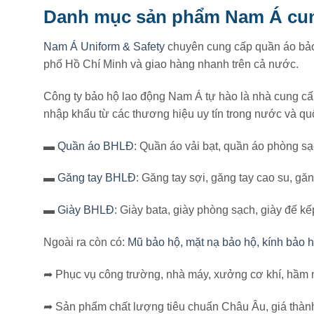
Danh mục sản phẩm Nam Á cu
Nam Á Uniform & Safety
chuyên cung cấp quần áo bảo
phố Hồ Chí Minh và giao hàng nhanh trên cả nước.
Công ty bảo hộ lao động Nam Á tự hào là nhà cung c
nhập khẩu từ các thương hiệu uy tín trong nước và qu
▬
Quần áo BHLĐ
: Quần áo vải bạt, quần áo phòng sạc
▬
Găng tay BHLĐ
: Găng tay sợi, găng tay cao su, găn
▬
Giày BHLĐ
: Giày bata, giày phòng sạch, giày đế kếp
Ngoài ra còn có:
Mũ bảo hộ, mặt nạ bảo hộ, kính bảo hộ,
➦ Phục vụ công trường, nhà máy, xưởng cơ khí, hầm m
➦ Sản phẩm chất lượng tiêu chuẩn Châu Âu, giá thành