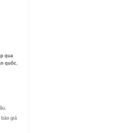
iếp qua
àn quốc
,
ầu.
 báo giá