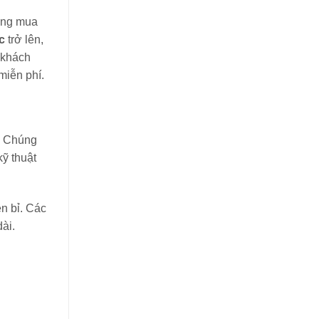
loại?
àng mua
c
trở lên,
 khách
miễn phí.
. Chúng
ỹ thuật
n bỉ. Các
ài.