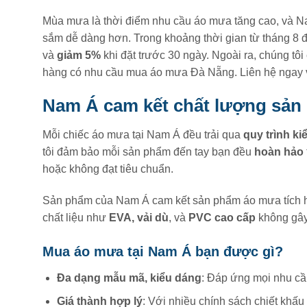
Mùa mưa là thời điểm nhu cầu áo mưa tăng cao, và N
sắm dễ dàng hơn. Trong khoảng thời gian từ tháng 8 
và
giảm 5%
khi đặt trước 30 ngày. Ngoài ra, chúng tô
hàng có nhu cầu mua áo mưa Đà Nẵng. Liên hệ ngay v
Nam Á cam kết chất lượng sả
Mỗi chiếc áo mưa tại Nam Á đều trải qua
quy trình ki
tôi đảm bảo mỗi sản phẩm đến tay bạn đều
hoàn hảo
hoặc không đạt tiêu chuẩn.
Sản phẩm của Nam Á cam kết sản phẩm áo mưa tích hợ
chất liệu như
EVA, vải dù
, và
PVC cao cấp
không gây 
Mua áo mưa tại Nam Á bạn được gì?
Đa dạng mẫu mã, kiểu dáng
: Đáp ứng mọi nhu cầ
Giá thành hợp lý
: Với nhiều chính sách chiết khấu