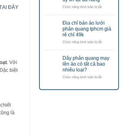
vật
–
TẠI ĐÂY
ở
Chức năng bình luận bị tắt
tư
mũ
Địa
bảo
bảo
chỉ
hộ
hộ
Địa chỉ bán áo lưới
mua
lao
lao
áo
phản quang tphcm giá
động
động
lưới
rẻ chỉ 49k
Đà
Đà
phản
Nẵng
Nẵng
ở
Chức năng bình luận bị tắt
quang
Địa
công
chỉ
nhân
Dây phản quang may
bán
uy
oạt
. Với
áo
lên áo có tất cả bao
tín
lưới
nhiêu loại?
 Đặc biệt
tại
phản
đà
ở
Chức năng bình luận bị tắt
quang
nẵng
Dây
tphcm
phản
giá
quang
rẻ
may
chỉ
lên
 chiết
49k
áo
cũng là
có
tất
cả
bao
nhiêu