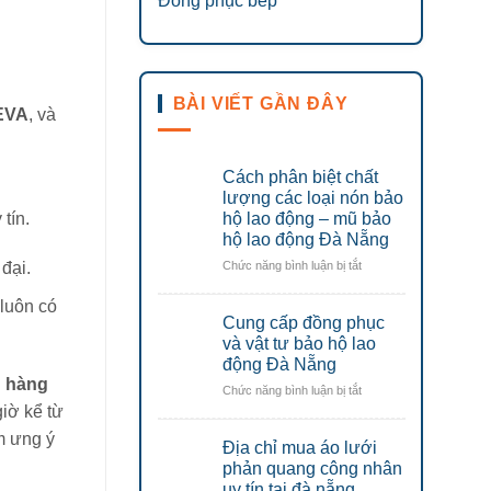
Đồng phục bếp
BÀI VIẾT GẦN ĐÂY
EVA
, và
Cách phân biệt chất
lượng các loại nón bảo
tín.
hộ lao động – mũ bảo
hộ lao động Đà Nẵng
ở
Chức năng bình luận bị tắt
đại.
Cách
phân
luôn có
Cung cấp đồng phục
biệt
chất
và vật tư bảo hộ lao
lượng
động Đà Nẵng
các
h hàng
ở
Chức năng bình luận bị tắt
loại
Cung
iờ kể từ
nón
cấp
bảo
m ưng ý
Địa chỉ mua áo lưới
đồng
hộ
phục
phản quang công nhân
lao
và
uy tín tại đà nẵng
động