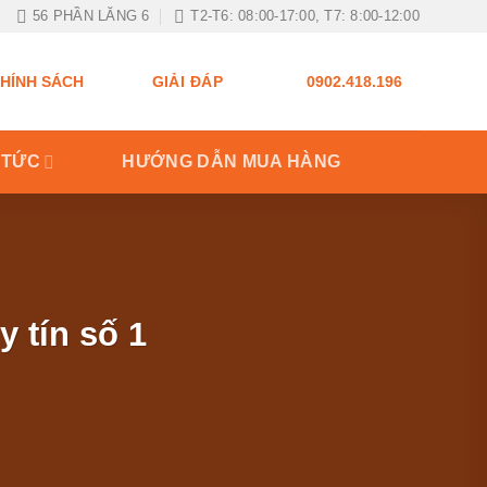
56 PHẦN LĂNG 6
T2-T6: 08:00-17:00, T7: 8:00-12:00
GIẢI ĐÁP
HÍNH SÁCH
0902.418.196
 TỨC
HƯỚNG DẪN MUA HÀNG
 tín số 1