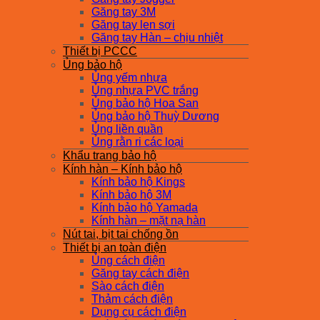
Găng tay 3M
Găng tay len sợi
Găng tay Hàn – chịu nhiệt
Thiết bị PCCC
Ủng bảo hộ
Ủng yếm nhựa
Ủng nhựa PVC trắng
Ủng bảo hộ Hoa San
Ủng bảo hộ Thuỳ Dương
Ủng liền quần
Ủng rằn ri các loại
Khẩu trang bảo hộ
Kính hàn – Kính bảo hộ
Kính bảo hộ Kings
Kính bảo hộ 3M
Kính bảo hộ Yamada
Kính hàn – mặt nạ hàn
Nút tai, bịt tai chống ồn
Thiết bị an toàn điện
Ủng cách điện
Găng tay cách điện
Sào cách điện
Thảm cách điện
Dụng cụ cách điện