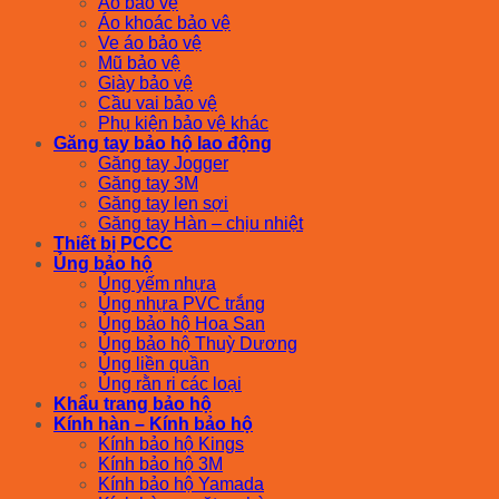
Áo bảo vệ
Áo khoác bảo vệ
Ve áo bảo vệ
Mũ bảo vệ
Giày bảo vệ
Cầu vai bảo vệ
Phụ kiện bảo vệ khác
Găng tay bảo hộ lao động
Găng tay Jogger
Găng tay 3M
Găng tay len sợi
Găng tay Hàn – chịu nhiệt
Thiết bị PCCC
Ủng bảo hộ
Ủng yếm nhựa
Ủng nhựa PVC trắng
Ủng bảo hộ Hoa San
Ủng bảo hộ Thuỳ Dương
Ủng liền quần
Ủng rằn ri các loại
Khẩu trang bảo hộ
Kính hàn – Kính bảo hộ
Kính bảo hộ Kings
Kính bảo hộ 3M
Kính bảo hộ Yamada