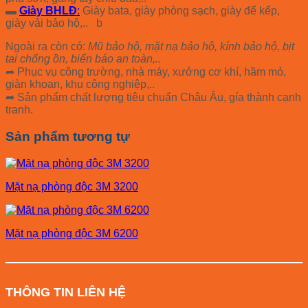
▬
Giày BHLĐ
:
Giày bata, giày phòng sạch, giày đế kếp,
giày vải bảo hộ,.. b
Ngoài ra còn có:
Mũ bảo hộ, mặt nạ bảo hộ, kính bảo hộ, bịt
tai chống ồn, biển báo an toàn,..
➦ Phục vụ công trường, nhà máy, xưởng cơ khí, hầm mỏ,
giàn khoan, khu công nghiệp,..
➦ Sản phẩm chất lượng tiêu chuẩn Châu Âu, gía thành cạnh
tranh.
Sản phẩm tương tự
Mặt nạ phòng độc 3M 3200
Mặt nạ phòng độc 3M 6200
THÔNG TIN LIÊN HỆ