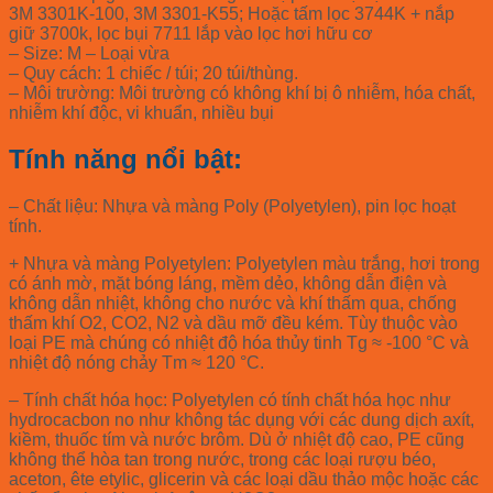
3M 3301K-100, 3M 3301-K55; Hoặc tấm lọc 3744K + nắp
giữ 3700k, lọc bụi 7711 lắp vào lọc hơi hữu cơ
– Size: M – Loại vừa
– Quy cách: 1 chiếc / túi; 20 túi/thùng.
– Môi trường: Môi trường có không khí bị ô nhiễm, hóa chất,
nhiễm khí độc, vi khuẩn, nhiều bụi
Tính năng nổi bật:
– Chất liệu: Nhựa và màng Poly (Polyetylen), pin lọc hoạt
tính.
+ Nhựa và màng Polyetylen: Polyetylen màu trắng, hơi trong
có ánh mờ, mặt bóng láng, mềm dẻo, không dẫn điện và
không dẫn nhiệt, không cho nước và khí thấm qua, chống
thấm khí O2, CO2, N2 và dầu mỡ đều kém. Tùy thuộc vào
loại PE mà chúng có nhiệt độ hóa thủy tinh Tg ≈ -100 °C và
nhiệt độ nóng chảy Tm ≈ 120 °C.
– Tính chất hóa học: Polyetylen có tính chất hóa học như
hydrocacbon no như không tác dụng với các dung dịch axít,
kiềm, thuốc tím và nước brôm. Dù ở nhiệt độ cao, PE cũng
không thể hòa tan trong nước, trong các loại rượu béo,
aceton, ête etylic, glicerin và các loại dầu thảo mộc hoặc các