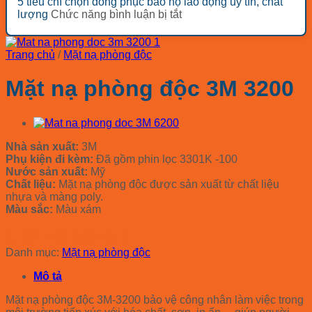
5 tiêu chí chọn đồng phục bảo hộ lao động uy tín, chất
rẻ
báo
nhóm
trình
ở
lượng
Chức năng bình luận bị tắt
đáng
giá
thiết
tối
5
mua
mũ
bị
ưu
tiêu
nhất
bảo
bảo
chi
chí
2026
hộ
Trang chủ
/
Mặt nạ phòng độc
hộ
phí
chọn
COV
lao
đồng
Hàn
Mặt nạ phòng độc 3M 3200
động
phục
Quốc
cho
bảo
2026
các
hộ
ngành
lao
động
Nhà sản xuất:
3M
uy
Phụ kiện đi kèm:
Đã gồm phin lọc 3301K -100
tín,
Nước sản xuất:
Mỹ
chất
Chất liệu:
Mặt nạ phòng độc được sản xuất từ chất liệu
lượng
nhựa và màng poly.
Màu sắc:
Màu xám
Liên hệ báo giá
Danh mục:
Mặt nạ phòng độc
Mô tả
Mặt nạ phòng độc 3M-3200 bảo vệ công nhân làm việc trong