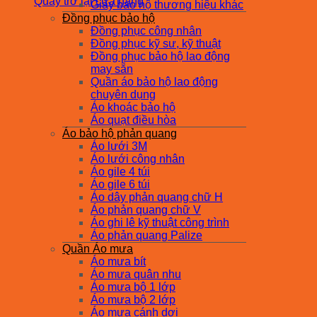
Quay trở lại cửa hàng
Giày bảo hộ thương hiệu khác
Đồng phục bảo hộ
Đồng phục công nhân
Đồng phục kỹ sư, kỹ thuật
Đồng phục bảo hộ lao động
may sẵn
Quần áo bảo hộ lao động
chuyên dụng
Áo khoác bảo hộ
Áo quạt điều hòa
Áo bảo hộ phản quang
Áo lưới 3M
Áo lưới công nhân
Áo gile 4 túi
Áo gile 6 túi
Áo dây phản quang chữ H
Áo phản quang chữ V
Áo ghi lê kỹ thuật công trình
Áo phản quang Palize
Quần Áo mưa
Áo mưa bít
Áo mưa quân nhu
Áo mưa bộ 1 lớp
Áo mưa bộ 2 lớp
Áo mưa cánh dơi