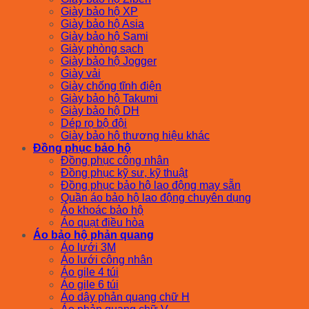
Giày bảo hộ XP
Giày bảo hộ Asia
Giày bảo hộ Sami
Giày phòng sạch
Giày bảo hộ Jogger
Giày vải
Giày chống tĩnh điện
Giày bảo hộ Takumi
Giày bảo hộ DH
Dép rọ bộ đội
Giày bảo hộ thương hiệu khác
Đồng phục bảo hộ
Đồng phục công nhân
Đồng phục kỹ sư, kỹ thuật
Đồng phục bảo hộ lao động may sẵn
Quần áo bảo hộ lao động chuyên dụng
Áo khoác bảo hộ
Áo quạt điều hòa
Áo bảo hộ phản quang
Áo lưới 3M
Áo lưới công nhân
Áo gile 4 túi
Áo gile 6 túi
Áo dây phản quang chữ H