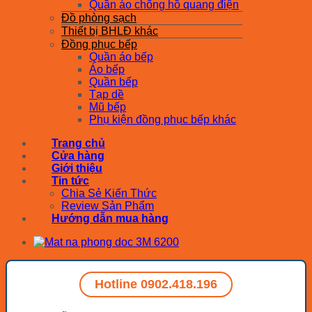
Quần áo chống hồ quang điện
Đồ phòng sạch
Thiết bị BHLĐ khác
Đồng phục bếp
Quần áo bếp
Áo bếp
Quần bếp
Tạp dề
Mũ bếp
Phụ kiện đồng phục bếp khác
Trang chủ
Cửa hàng
Giới thiệu
Tin tức
Chia Sẻ Kiến Thức
Review Sản Phẩm
Hướng dẫn mua hàng
Hotline 0902.418.196