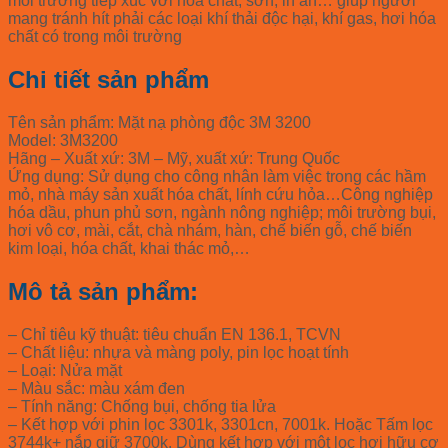
môi trường tiếp xúc với hóa chất, sơn, in ấn… giúp người
mang tránh hít phải các loại khí thải độc hại, khí gas, hơi hóa
chất có trong môi trường
Chi tiết sản phẩm
Tên sản phẩm: Mặt nạ phòng độc 3M 3200
Model: 3M3200
Hãng – Xuất xứ: 3M – Mỹ, xuất xứ: Trung Quốc
Ứng dụng: Sử dụng cho công nhân làm việc trong các hầm
mỏ, nhà máy sản xuất hóa chất, lính cứu hỏa…Công nghiệp
hóa dầu, phun phủ sơn, ngành nông nghiệp; môi trường bụi,
hơi vô cơ, mài, cắt, chà nhám, hàn, chế biến gỗ, chế biến
kim loại, hóa chất, khai thác mỏ,…
Mô tả sản phẩm:
– Chỉ tiêu kỹ thuật: tiêu chuẩn EN 136.1, TCVN
– Chất liệu: nhựa và màng poly, pin lọc hoạt tính
– Loại: Nửa mặt
– Màu sắc: màu xám đen
– Tính năng: Chống bụi, chống tia lửa
– Kết hợp với phin lọc 3301k, 3301cn, 7001k. Hoặc Tấm lọc
3744k+ nắp giữ 3700k. Dùng kết hợp với một lọc hơi hữu cơ