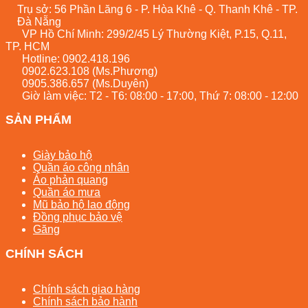
Trụ sở: 56 Phần Lăng 6 - P. Hòa Khê - Q. Thanh Khê - TP.
Đà Nẵng
VP Hồ Chí Minh: 299/2/45 Lý Thường Kiệt, P.15, Q.11,
TP. HCM
Hotline:
0902.418.196
0902.623.108
(Ms.Phương)
0905.386.657
(Ms.Duyên)
Giờ làm việc: T2 - T6: 08:00 - 17:00, Thứ 7: 08:00 - 12:00
SẢN PHẨM
Giày bảo hộ
Quần áo công nhân
Áo phản quang
Quần áo mưa
Mũ bảo hộ lao động
Đồng phục bảo vệ
Găng
CHÍNH SÁCH
Chính sách giao hàng
Chính sách bảo hành