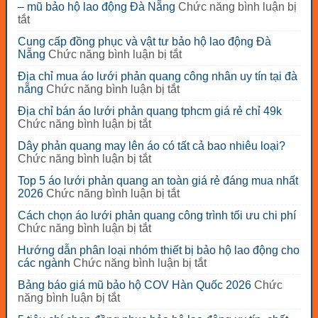
– mũ bảo hộ lao động Đà Nẵng
Chức năng bình luận bị
ở
tắt
Cách
Cung cấp đồng phục và vật tư bảo hộ lao động Đà
phân
ở
Nẵng
Chức năng bình luận bị tắt
biệt
Cung
chất
Địa chỉ mua áo lưới phản quang công nhân uy tín tại đà
cấp
lượng
ở
nẵng
Chức năng bình luận bị tắt
đồng
các
Địa
phục
loại
Địa chỉ bán áo lưới phản quang tphcm giá rẻ chỉ 49k
chỉ
và
nón
ở
Chức năng bình luận bị tắt
mua
vật
bảo
Địa
áo
tư
Dây phản quang may lên áo có tất cả bao nhiêu loại?
hộ
chỉ
lưới
bảo
ở
Chức năng bình luận bị tắt
lao
bán
phản
hộ
Dây
động
áo
quang
Top 5 áo lưới phản quang an toàn giá rẻ đáng mua nhất
lao
phản
–
lưới
công
ở
2026
Chức năng bình luận bị tắt
động
quang
mũ
phản
nhân
Top
Đà
may
bảo
quang
Cách chọn áo lưới phản quang công trình tối ưu chi phí
uy
5
Nẵng
lên
hộ
tphcm
ở
Chức năng bình luận bị tắt
tín
áo
áo
lao
giá
Cách
tại
lưới
có
động
Hướng dẫn phân loại nhóm thiết bị bảo hộ lao động cho
rẻ
chọn
đà
phản
tất
Đà
ở
các ngành
Chức năng bình luận bị tắt
chỉ
áo
nẵng
quang
cả
Nẵng
Hướng
49k
lưới
an
Bảng báo giá mũ bảo hộ COV Hàn Quốc 2026
Chức
bao
dẫn
phản
toàn
ở
năng bình luận bị tắt
nhiêu
phân
quang
giá
Bảng
loại?
loại
công