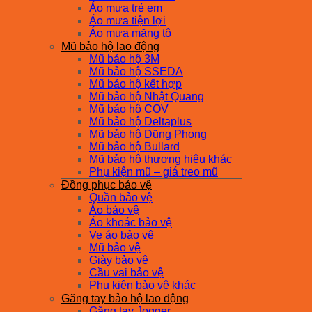
Áo mưa trẻ em
Áo mưa tiện lợi
Áo mưa măng tô
Mũ bảo hộ lao động
Mũ bảo hộ 3M
Mũ bảo hộ SSEDA
Mũ bảo hộ kết hợp
Mũ bảo hộ Nhật Quang
Mũ bảo hộ COV
Mũ bảo hộ Deltaplus
Mũ bảo hộ Dũng Phong
Mũ bảo hộ Bullard
Mũ bảo hộ thương hiệu khác
Phụ kiện mũ – giá treo mũ
Đồng phục bảo vệ
Quần bảo vệ
Áo bảo vệ
Áo khoác bảo vệ
Ve áo bảo vệ
Mũ bảo vệ
Giày bảo vệ
Cầu vai bảo vệ
Phụ kiện bảo vệ khác
Găng tay bảo hộ lao động
Găng tay Jogger