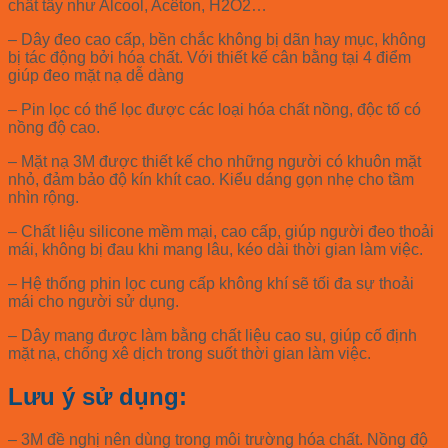
chất tẩy như Alcool, Acêton, H2O2…
– Dây đeo cao cấp, bền chắc không bị dãn hay mục, không
bị tác động bởi hóa chất. Với thiết kế cân bằng tại 4 điểm
giúp đeo mặt nạ dễ dàng
– Pin lọc có thể lọc được các loại hóa chất nồng, độc tố có
nồng độ cao.
– Mặt nạ 3M được thiết kế cho những người có khuôn mặt
nhỏ, đảm bảo độ kín khít cao. Kiểu dáng gọn nhẹ cho tầm
nhìn rộng.
– Chất liệu silicone mềm mại, cao cấp, giúp người đeo thoải
mái, không bị đau khi mang lâu, kéo dài thời gian làm việc.
– Hệ thống phin lọc cung cấp không khí sẽ tối đa sự thoải
mái cho người sử dụng.
– Dây mang được làm bằng chất liệu cao su, giúp cố định
mặt nạ, chống xê dịch trong suốt thời gian làm việc.
Lưu ý sử dụng:
– 3M đề nghị nên dùng trong môi trường hóa chất. Nồng độ