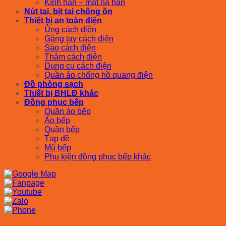
Kính hàn – mặt nạ hàn
Nút tai, bịt tai chống ồn
Thiết bị an toàn điện
Ủng cách điện
Găng tay cách điện
Sào cách điện
Thảm cách điện
Dụng cụ cách điện
Quần áo chống hồ quang điện
Đồ phòng sạch
Thiết bị BHLĐ khác
Đồng phục bếp
Quần áo bếp
Áo bếp
Quần bếp
Tạp dề
Mũ bếp
Phụ kiện đồng phục bếp khác