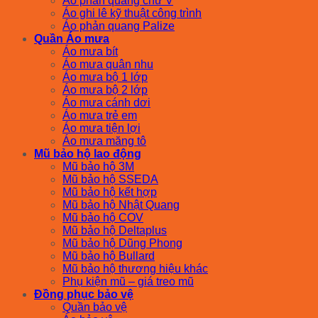
Áo phản quang chữ V
Áo ghi lê kỹ thuật công trình
Áo phản quang Palize
Quần Áo mưa
Áo mưa bít
Áo mưa quân nhu
Áo mưa bộ 1 lớp
Áo mưa bộ 2 lớp
Áo mưa cánh dơi
Áo mưa trẻ em
Áo mưa tiện lợi
Áo mưa măng tô
Mũ bảo hộ lao động
Mũ bảo hộ 3M
Mũ bảo hộ SSEDA
Mũ bảo hộ kết hợp
Mũ bảo hộ Nhật Quang
Mũ bảo hộ COV
Mũ bảo hộ Deltaplus
Mũ bảo hộ Dũng Phong
Mũ bảo hộ Bullard
Mũ bảo hộ thương hiệu khác
Phụ kiện mũ – giá treo mũ
Đồng phục bảo vệ
Quần bảo vệ