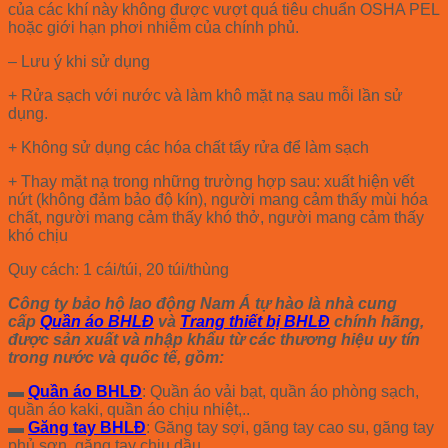
của các khí này không được vượt quá tiêu chuẩn OSHA PEL
hoặc giới hạn phơi nhiễm của chính phủ.
– Lưu ý khi sử dụng
+ Rửa sạch với nước và làm khô mặt nạ sau mỗi lần sử
dụng.
+ Không sử dụng các hóa chất tẩy rửa để làm sạch
+ Thay mặt nạ trong những trường hợp sau: xuất hiện vết
nứt (không đảm bảo độ kín), người mang cảm thấy mùi hóa
chất, người mang cảm thấy khó thở, người mang cảm thấy
khó chịu
Quy cách: 1 cái/túi, 20 túi/thùng
Công ty bảo hộ lao động Nam Á tự hào là nhà cung
cấp
Quần áo BHLĐ
và
Trang thiết bị BHLĐ
chính hãng,
được sản xuất và nhập khẩu từ các thương hiệu uy tín
trong nước và quốc tế, gồm:
▬
Quần áo BHLĐ
: Quần áo vải bạt, quần áo phòng sạch,
quần áo kaki, quần áo chịu nhiệt,..
▬
Găng tay BHLĐ
: Găng tay sợi, găng tay cao su, găng tay
phủ sơn, găng tay chịu dầu,..