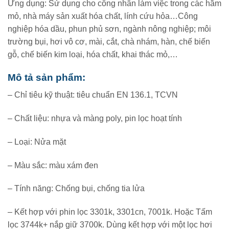
Ứng dụng: Sử dụng cho công nhân làm việc trong các hầm
mỏ, nhà máy sản xuất hóa chất, lính cứu hỏa…Công
nghiệp hóa dầu, phun phủ sơn, ngành nông nghiệp; môi
trường bụi, hơi vô cơ, mài, cắt, chà nhám, hàn, chế biến
gỗ, chế biến kim loại, hóa chất, khai thác mỏ,…
Mô tả sản phẩm:
– Chỉ tiêu kỹ thuật: tiêu chuẩn EN 136.1, TCVN
– Chất liệu: nhựa và màng poly, pin lọc hoạt tính
– Loại: Nửa mặt
– Màu sắc: màu xám đen
– Tính năng: Chống bụi, chống tia lửa
– Kết hợp với phin lọc 3301k, 3301cn, 7001k. Hoặc Tấm
lọc 3744k+ nắp giữ 3700k. Dùng kết hợp với một lọc hơi