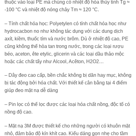
thuộc vào loại PE mà chúng có nhiệt độ hóa thủy tinh Tg ≈
-100 °C và nhiệt độ nóng chảy Tm ≈ 120 °C.
– Tính chất hóa học: Polyetylen có tính chất hóa học như
hydrocacbon no như không tác dụng với các dung dịch
axít, kiềm, thuốc tím và nước brôm. Dù ở nhiệt độ cao, PE
cũng không thể hòa tan trong nước, trong các loại rượu
béo, aceton, ête etylic, glicerin và các loại dầu thảo mộc
hoặc các chất tẩy như Alcool, Acêton, H2O2…
– Dây đeo cao cấp, bền chắc không bị dãn hay mục, không
bị tác động bởi hóa chất. Với thiết kế cân bằng tại 4 điểm
giúp đeo mặt nạ dễ dàng
– Pin lọc có thể lọc được các loại hóa chất nồng, độc tố có
nồng độ cao.
– Mặt nạ 3M được thiết kế cho những người có khuôn mặt
nhỏ, đảm bảo độ kín khít cao. Kiểu dáng gọn nhẹ cho tầm