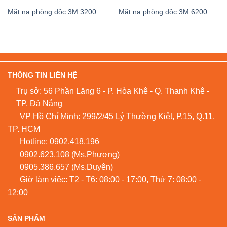
Mặt nạ phòng độc 3M 3200
Mặt nạ phòng độc 3M 6200
THÔNG TIN LIÊN HỆ
Trụ sở: 56 Phần Lăng 6 - P. Hòa Khê - Q. Thanh Khê -
TP. Đà Nẵng
VP Hồ Chí Minh: 299/2/45 Lý Thường Kiệt, P.15, Q.11,
TP. HCM
Hotline:
0902.418.196
0902.623.108
(Ms.Phương)
0905.386.657
(Ms.Duyên)
Giờ làm việc: T2 - T6: 08:00 - 17:00, Thứ 7: 08:00 -
12:00
SẢN PHẨM