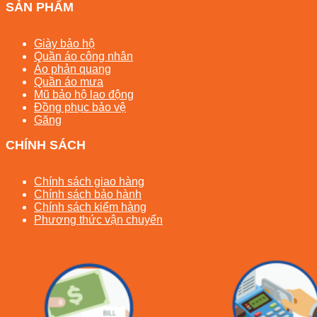
SẢN PHẨM
Giày bảo hộ
Quần áo công nhân
Áo phản quang
Quần áo mưa
Mũ bảo hộ lao động
Đồng phục bảo vệ
Găng
CHÍNH SÁCH
Chính sách giao hàng
Chính sách bảo hành
Chính sách kiểm hàng
Phương thức vận chuyển