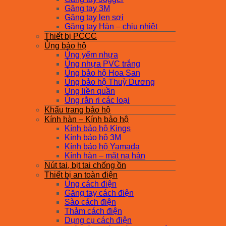
Găng tay 3M
Găng tay len sợi
Găng tay Hàn – chịu nhiệt
Thiết bị PCCC
Ủng bảo hộ
Ủng yếm nhựa
Ủng nhựa PVC trắng
Ủng bảo hộ Hoa San
Ủng bảo hộ Thuỳ Dương
Ủng liền quần
Ủng rằn ri các loại
Khẩu trang bảo hộ
Kính hàn – Kính bảo hộ
Kính bảo hộ Kings
Kính bảo hộ 3M
Kính bảo hộ Yamada
Kính hàn – mặt nạ hàn
Nút tai, bịt tai chống ồn
Thiết bị an toàn điện
Ủng cách điện
Găng tay cách điện
Sào cách điện
Thảm cách điện
Dụng cụ cách điện