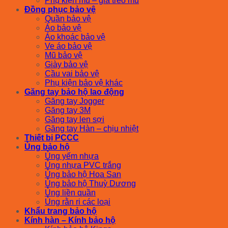
Phụ kiện mũ – giá treo mũ
Đồng phục bảo vệ
Quần bảo vệ
Áo bảo vệ
Áo khoác bảo vệ
Ve áo bảo vệ
Mũ bảo vệ
Giày bảo vệ
Cầu vai bảo vệ
Phụ kiện bảo vệ khác
Găng tay bảo hộ lao động
Găng tay Jogger
Găng tay 3M
Găng tay len sợi
Găng tay Hàn – chịu nhiệt
Thiết bị PCCC
Ủng bảo hộ
Ủng yếm nhựa
Ủng nhựa PVC trắng
Ủng bảo hộ Hoa San
Ủng bảo hộ Thuỳ Dương
Ủng liền quần
Ủng rằn ri các loại
Khẩu trang bảo hộ
Kính hàn – Kính bảo hộ