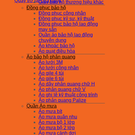
Quay trở lại cửa hàng
Giày bảo hộ thương hiệu khác
Đồng phục bảo hộ
Đồng phục công nhân
Đồng phục kỹ sư, kỹ thuật
Đồng phục bảo hộ lao động
may sẵn
Quần áo bảo hộ lao động
chuyên dụng
Áo khoác bảo hộ
Áo quạt điều hòa
Áo bảo hộ phản quang
Áo lưới 3M
Áo lưới công nhân
Áo gile 4 túi
Áo gile 6 túi
Áo dây phản quang chữ H
Áo phản quang chữ V
Áo ghi lê kỹ thuật công trình
Áo phản quang Palize
Quần Áo mưa
Áo mưa bít
Áo mưa quân nhu
Áo mưa bộ 1 lớp
Áo mưa bộ 2 lớp
Áo mưa cánh dơi