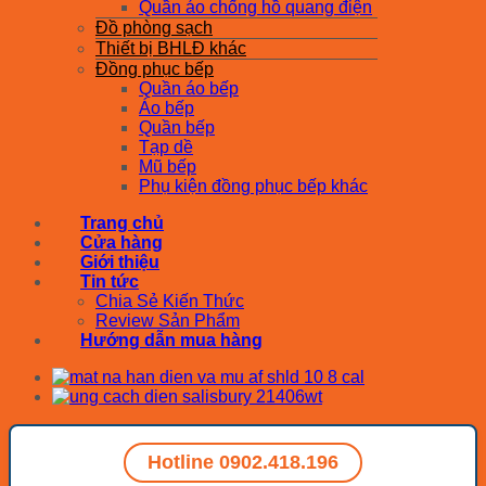
Quần áo chống hồ quang điện
Đồ phòng sạch
Thiết bị BHLĐ khác
Đồng phục bếp
Quần áo bếp
Áo bếp
Quần bếp
Tạp dề
Mũ bếp
Phụ kiện đồng phục bếp khác
Trang chủ
Cửa hàng
Giới thiệu
Tin tức
Chia Sẻ Kiến Thức
Review Sản Phẩm
Hướng dẫn mua hàng
Hotline 0902.418.196