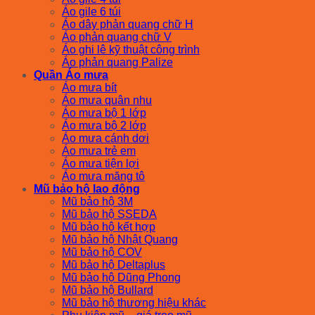
Áo gile 6 túi
Áo dây phản quang chữ H
Áo phản quang chữ V
Áo ghi lê kỹ thuật công trình
Áo phản quang Palize
Quần Áo mưa
Áo mưa bít
Áo mưa quân nhu
Áo mưa bộ 1 lớp
Áo mưa bộ 2 lớp
Áo mưa cánh dơi
Áo mưa trẻ em
Áo mưa tiện lợi
Áo mưa măng tô
Mũ bảo hộ lao động
Mũ bảo hộ 3M
Mũ bảo hộ SSEDA
Mũ bảo hộ kết hợp
Mũ bảo hộ Nhật Quang
Mũ bảo hộ COV
Mũ bảo hộ Deltaplus
Mũ bảo hộ Dũng Phong
Mũ bảo hộ Bullard
Mũ bảo hộ thương hiệu khác