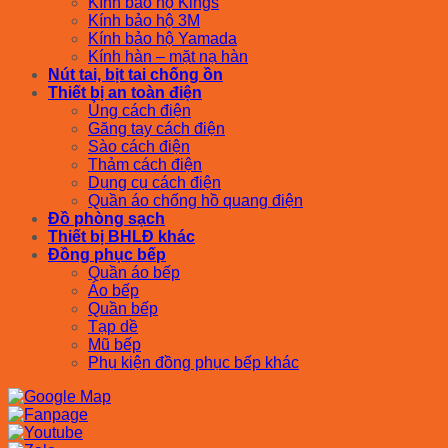
Kính bảo hộ Kings
Kính bảo hộ 3M
Kính bảo hộ Yamada
Kính hàn – mặt nạ hàn
Nút tai, bịt tai chống ồn
Thiết bị an toàn điện
Ủng cách điện
Găng tay cách điện
Sào cách điện
Thảm cách điện
Dụng cụ cách điện
Quần áo chống hồ quang điện
Đồ phòng sạch
Thiết bị BHLĐ khác
Đồng phục bếp
Quần áo bếp
Áo bếp
Quần bếp
Tạp dề
Mũ bếp
Phụ kiện đồng phục bếp khác