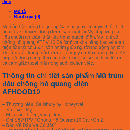
điện
Mô tả
Đánh giá (0)
Mũ bảo hộ chống hồ quang Salisbury by Honeywell là thiết
bị bảo vệ chuyên dụng được sản xuất tại Mỹ, đáp ứng các
tiêu chuẩn an toàn khắt khe trong ngành điện. Với chỉ số
chống hồ quang ATPV 10 Cal/cm² và khả năng bảo vệ toàn
diện đầu và cổ 360°, sản phẩm giúp người lao động an tâm
khi làm việc trong môi trường có nguy cơ hồ quang điện. Kết
hợp sử dụng cùng tấm che mặt, mang lại sự an toàn tối ưu
và cảm giác thoải mái trong suốt ca làm việc.
Thông tin chi tiết sản phẩm Mũ trùm
đầu chống hồ quang điện
AFHOOD10
– Thương hiệu: Salisbury by Honeywell
– Xuất xứ : Mỹ
– Màu sắc: Trắng, vàng, đen
– Chỉ Số ATPV ( Chống Hồ Quang) 10 Cal / Cm2
– Bảo Vệ Đầu Và Cổ 360°