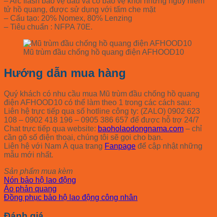
– Arc flash bảo vệ đầu và cổ bảo vệ khỏi những nguy hiểm
tử hồ quang, được sử dụng với tấm che mặt
– Cấu tạo: 20% Nomex, 80% Lenzing
– Tiêu chuẩn : NFPA 70E.
Mũ trùm đầu chống hồ quang điện AFHOOD10
Hướng dẫn mua hàng
Quý khách có nhu cầu mua Mũ trùm đầu chống hồ quang
điện AFHOOD10 có thể làm theo 1 trong các cách sau:
Liên hệ trực tiếp qua số hotline công ty: (ZALO) 0902 623
108 – 0902 418 196 – 0905 386 657 để được hỗ trợ 24/7
Chat trực tiếp qua website:
baoholaodongnama.com
– chỉ
cần gõ số điện thoại, chúng tôi sẽ gọi cho bạn.
Liên hệ với Nam Á qua trang
Fanpage
để cập nhật những
mẫu mới nhất.
Sản phẩm mua kèm
Nón bảo hộ lao động
Áo phản quang
Đồng phục bảo hộ lao động công nhân
Đánh giá