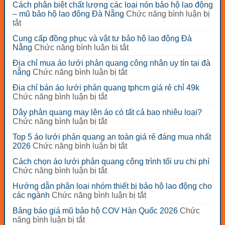
Cách phân biệt chất lượng các loại nón bảo hộ lao động
– mũ bảo hộ lao động Đà Nẵng
Chức năng bình luận bị
ở
tắt
Cách
Cung cấp đồng phục và vật tư bảo hộ lao động Đà
phân
ở
Nẵng
Chức năng bình luận bị tắt
biệt
Cung
chất
Địa chỉ mua áo lưới phản quang công nhân uy tín tại đà
cấp
lượng
ở
nẵng
Chức năng bình luận bị tắt
đồng
các
Địa
phục
loại
Địa chỉ bán áo lưới phản quang tphcm giá rẻ chỉ 49k
chỉ
và
nón
ở
Chức năng bình luận bị tắt
mua
vật
bảo
Địa
áo
tư
Dây phản quang may lên áo có tất cả bao nhiêu loại?
hộ
chỉ
lưới
bảo
ở
Chức năng bình luận bị tắt
lao
bán
phản
hộ
Dây
động
áo
quang
Top 5 áo lưới phản quang an toàn giá rẻ đáng mua nhất
lao
phản
–
lưới
công
ở
2026
Chức năng bình luận bị tắt
động
quang
mũ
phản
nhân
Top
Đà
may
bảo
quang
Cách chọn áo lưới phản quang công trình tối ưu chi phí
uy
5
Nẵng
lên
hộ
tphcm
ở
Chức năng bình luận bị tắt
tín
áo
áo
lao
giá
Cách
tại
lưới
có
động
Hướng dẫn phân loại nhóm thiết bị bảo hộ lao động cho
rẻ
chọn
đà
phản
tất
Đà
ở
các ngành
Chức năng bình luận bị tắt
chỉ
áo
nẵng
quang
cả
Nẵng
Hướng
49k
lưới
an
Bảng báo giá mũ bảo hộ COV Hàn Quốc 2026
Chức
bao
dẫn
phản
toàn
ở
năng bình luận bị tắt
nhiêu
phân
quang