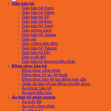
Giày bảo hộ
Giày bảo hộ Hans
Giày bảo hộ Ziben
Giày bảo hộ XP
Giày bảo hộ Asia
Giày bảo hộ Sami
Giày phòng sạch
Giày bảo hộ Jogger
Giày vải
Giày chống tĩnh điện
Giày bảo hộ Takumi
Giày bảo hộ DH
Dép rọ bộ đội
Giày bảo hộ thương hiệu khác
Đồng phục bảo hộ
Đồng phục công nhân
Đồng phục kỹ sư, kỹ thuật
Đồng phục bảo hộ lao động may sẵn
Quần áo bảo hộ lao động chuyên dụng
Áo khoác bảo hộ
Áo quạt điều hòa
Áo bảo hộ phản quang
Áo lưới 3M
Áo lưới công nhân
Áo gile 4 túi