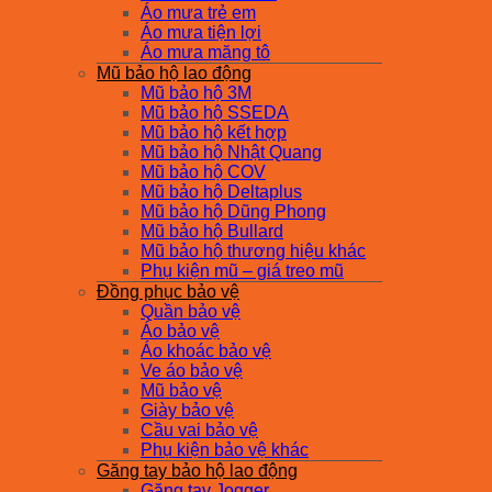
Áo mưa trẻ em
Áo mưa tiện lợi
Áo mưa măng tô
Mũ bảo hộ lao động
Mũ bảo hộ 3M
Mũ bảo hộ SSEDA
Mũ bảo hộ kết hợp
Mũ bảo hộ Nhật Quang
Mũ bảo hộ COV
Mũ bảo hộ Deltaplus
Mũ bảo hộ Dũng Phong
Mũ bảo hộ Bullard
Mũ bảo hộ thương hiệu khác
Phụ kiện mũ – giá treo mũ
Đồng phục bảo vệ
Quần bảo vệ
Áo bảo vệ
Áo khoác bảo vệ
Ve áo bảo vệ
Mũ bảo vệ
Giày bảo vệ
Cầu vai bảo vệ
Phụ kiện bảo vệ khác
Găng tay bảo hộ lao động
Găng tay Jogger