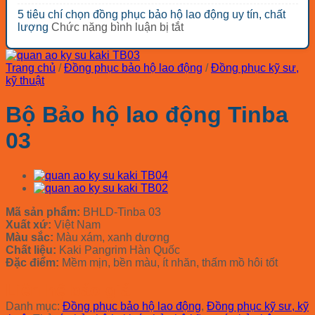
giá
Bảng
loại?
loại
công
5 tiêu chí chọn đồng phục bảo hộ lao động uy tín, chất
rẻ
báo
nhóm
trình
ở
lượng
Chức năng bình luận bị tắt
đáng
giá
thiết
tối
5
mua
mũ
bị
ưu
tiêu
nhất
bảo
bảo
chi
chí
2026
hộ
Trang chủ
/
Đồng phục bảo hộ lao động
/
Đồng phục kỹ sư,
hộ
phí
chọn
COV
kỹ thuật
lao
đồng
Hàn
động
phục
Quốc
Bộ Bảo hộ lao động Tinba
cho
bảo
2026
các
hộ
03
ngành
lao
động
uy
tín,
chất
lượng
Mã sản phẩm:
BHLD-Tinba 03
Xuất xứ:
Việt Nam
Màu sắc:
Màu xám, xanh dương
Chất liệu:
Kaki Pangrim Hàn Quốc
Đặc điểm:
Mềm mịn, bền màu, ít nhăn, thấm mồ hôi tốt
Liên hệ báo giá
Danh mục:
Đồng phục bảo hộ lao động
,
Đồng phục kỹ sư, kỹ