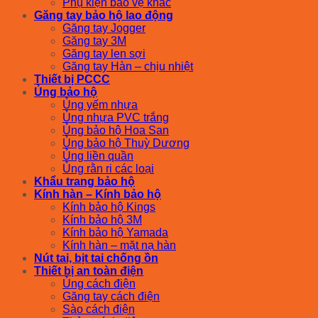
Phụ kiện bảo vệ khác
Găng tay bảo hộ lao động
Găng tay Jogger
Găng tay 3M
Găng tay len sợi
Găng tay Hàn – chịu nhiệt
Thiết bị PCCC
Ủng bảo hộ
Ủng yếm nhựa
Ủng nhựa PVC trắng
Ủng bảo hộ Hoa San
Ủng bảo hộ Thuỳ Dương
Ủng liền quần
Ủng rằn ri các loại
Khẩu trang bảo hộ
Kính hàn – Kính bảo hộ
Kính bảo hộ Kings
Kính bảo hộ 3M
Kính bảo hộ Yamada
Kính hàn – mặt nạ hàn
Nút tai, bịt tai chống ồn
Thiết bị an toàn điện
Ủng cách điện
Găng tay cách điện
Sào cách điện