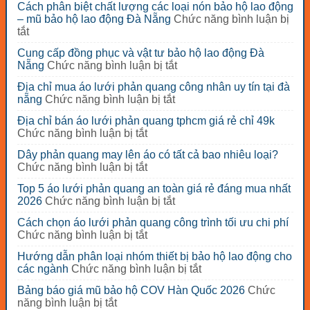
Cách phân biệt chất lượng các loại nón bảo hộ lao động
– mũ bảo hộ lao động Đà Nẵng
Chức năng bình luận bị
ở
tắt
Cách
Cung cấp đồng phục và vật tư bảo hộ lao động Đà
phân
ở
Nẵng
Chức năng bình luận bị tắt
biệt
Cung
chất
Địa chỉ mua áo lưới phản quang công nhân uy tín tại đà
cấp
lượng
ở
nẵng
Chức năng bình luận bị tắt
đồng
các
Địa
phục
loại
Địa chỉ bán áo lưới phản quang tphcm giá rẻ chỉ 49k
chỉ
và
nón
ở
Chức năng bình luận bị tắt
mua
vật
bảo
Địa
áo
tư
Dây phản quang may lên áo có tất cả bao nhiêu loại?
hộ
chỉ
lưới
bảo
ở
Chức năng bình luận bị tắt
lao
bán
phản
hộ
Dây
động
áo
quang
Top 5 áo lưới phản quang an toàn giá rẻ đáng mua nhất
lao
phản
–
lưới
công
ở
2026
Chức năng bình luận bị tắt
động
quang
mũ
phản
nhân
Top
Đà
may
bảo
quang
Cách chọn áo lưới phản quang công trình tối ưu chi phí
uy
5
Nẵng
lên
hộ
tphcm
ở
Chức năng bình luận bị tắt
tín
áo
áo
lao
giá
Cách
tại
lưới
có
động
Hướng dẫn phân loại nhóm thiết bị bảo hộ lao động cho
rẻ
chọn
đà
phản
tất
Đà
ở
các ngành
Chức năng bình luận bị tắt
chỉ
áo
nẵng
quang
cả
Nẵng
Hướng
49k
lưới
an
Bảng báo giá mũ bảo hộ COV Hàn Quốc 2026
Chức
bao
dẫn
phản
toàn
ở
năng bình luận bị tắt
nhiêu
phân
quang