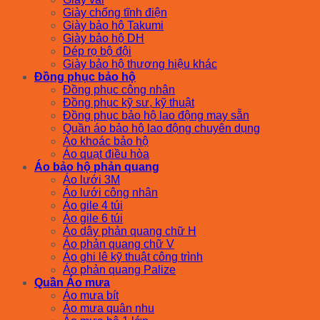
Giày chống tĩnh điện
Giày bảo hộ Takumi
Giày bảo hộ DH
Dép rọ bộ đội
Giày bảo hộ thương hiệu khác
Đồng phục bảo hộ
Đồng phục công nhân
Đồng phục kỹ sư, kỹ thuật
Đồng phục bảo hộ lao động may sẵn
Quần áo bảo hộ lao động chuyên dụng
Áo khoác bảo hộ
Áo quạt điều hòa
Áo bảo hộ phản quang
Áo lưới 3M
Áo lưới công nhân
Áo gile 4 túi
Áo gile 6 túi
Áo dây phản quang chữ H
Áo phản quang chữ V
Áo ghi lê kỹ thuật công trình
Áo phản quang Palize
Quần Áo mưa
Áo mưa bít
Áo mưa quân nhu