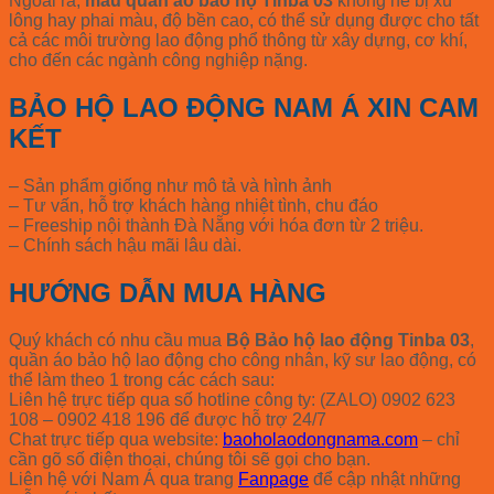
Ngoài ra,
mẫu quần áo bảo hộ Tinba 03
không hề bị xù
lông hay phai màu, độ bền cao, có thể sử dụng được cho tất
cả các môi trường lao động phổ thông từ xây dựng, cơ khí,
cho đến các ngành công nghiệp nặng.
BẢO HỘ LAO ĐỘNG NAM Á XIN CAM
KẾT
– Sản phẩm giống như mô tả và hình ảnh
– Tư vấn, hỗ trợ khách hàng nhiệt tình, chu đáo
– Freeship nội thành Đà Nẵng với hóa đơn từ 2 triệu.
– Chính sách hậu mãi lâu dài.
HƯỚNG DẪN MUA HÀNG
Quý khách có nhu cầu mua
Bộ Bảo hộ lao động Tinba 03
,
quần áo bảo hộ lao động cho công nhân, kỹ sư lao động, có
thể làm theo 1 trong các cách sau:
Liên hệ trực tiếp qua số hotline công ty: (ZALO) 0902 623
108 – 0902 418 196 để được hỗ trợ 24/7
Chat trực tiếp qua website:
baoholaodongnama.com
– chỉ
cần gõ số điện thoại, chúng tôi sẽ gọi cho bạn.
Liên hệ với Nam Á qua trang
Fanpage
để cập nhật những