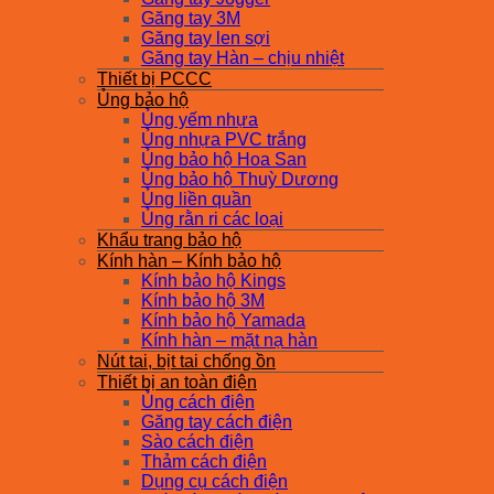
Găng tay 3M
Găng tay len sợi
Găng tay Hàn – chịu nhiệt
Thiết bị PCCC
Ủng bảo hộ
Ủng yếm nhựa
Ủng nhựa PVC trắng
Ủng bảo hộ Hoa San
Ủng bảo hộ Thuỳ Dương
Ủng liền quần
Ủng rằn ri các loại
Khẩu trang bảo hộ
Kính hàn – Kính bảo hộ
Kính bảo hộ Kings
Kính bảo hộ 3M
Kính bảo hộ Yamada
Kính hàn – mặt nạ hàn
Nút tai, bịt tai chống ồn
Thiết bị an toàn điện
Ủng cách điện
Găng tay cách điện
Sào cách điện
Thảm cách điện
Dụng cụ cách điện