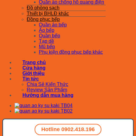
Quần áo chống hồ quang điện
Đồ phòng sạch
Thiết bị BHLĐ khác
Đồng phục bếp
Quần áo bếp
Áo bếp
Quần bếp
Tạp dề
Mũ bếp
Phụ kiện đồng phục bếp khác
Trang chủ
Cửa hàng
Giới thiệu
Tin tức
Chia Sẻ Kiến Thức
Review Sản Phẩm
Hướng dẫn mua hàng
Hotline 0902.418.196