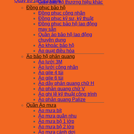
Quay trở lại cửa hàng
Giày bảo hộ thương hiệu khác
Đồng phục bảo hộ
Đồng phục công nhân
Đồng phục kỹ sư, kỹ thuật
Đồng phục bảo hộ lao động
may sẵn
Quần áo bảo hộ lao động
chuyên dụng
Áo khoác bảo hộ
Áo quạt điều hòa
Áo bảo hộ phản quang
Áo lưới 3M
Áo lưới công nhân
Áo gile 4 túi
Áo gile 6 túi
Áo dây phản quang chữ H
Áo phản quang chữ V
Áo ghi lê kỹ thuật công trình
Áo phản quang Palize
Quần Áo mưa
Áo mưa bít
Áo mưa quân nhu
Áo mưa bộ 1 lớp
Áo mưa bộ 2 lớp
Áo mưa cánh dơi