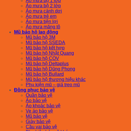
Áo mưa bộ 1 lớp
Áo mưa bộ 2 lớp
Áo mưa cánh dơi
Áo mưa trẻ em
Áo mưa tiện lợi
Áo mưa măng tô
Mũ bảo hộ lao động
Mũ bảo hộ 3M
Mũ bảo hộ SSEDA
Mũ bảo hộ kết hợp
Mũ bảo hộ Nhật Quang
Mũ bảo hộ COV
Mũ bảo hộ Deltaplus
Mũ bảo hộ Dũng Phong
Mũ bảo hộ Bullard
Mũ bảo hộ thương hiệu khác
Phụ kiện mũ – giá treo mũ
Đồng phục bảo vệ
Quần bảo vệ
Áo bảo vệ
Áo khoác bảo vệ
Ve áo bảo vệ
Mũ bảo vệ
Giày bảo vệ
Cầu vai bảo vệ