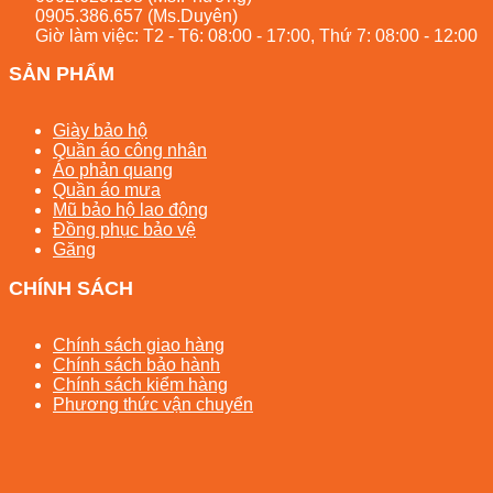
0905.386.657
(Ms.Duyên)
Giờ làm việc: T2 - T6: 08:00 - 17:00, Thứ 7: 08:00 - 12:00
SẢN PHẨM
Giày bảo hộ
Quần áo công nhân
Áo phản quang
Quần áo mưa
Mũ bảo hộ lao động
Đồng phục bảo vệ
Găng
CHÍNH SÁCH
Chính sách giao hàng
Chính sách bảo hành
Chính sách kiểm hàng
Phương thức vận chuyển