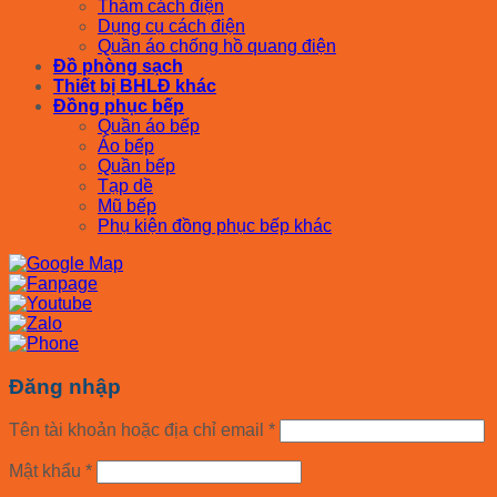
Thảm cách điện
Dụng cụ cách điện
Quần áo chống hồ quang điện
Đồ phòng sạch
Thiết bị BHLĐ khác
Đồng phục bếp
Quần áo bếp
Áo bếp
Quần bếp
Tạp dề
Mũ bếp
Phụ kiện đồng phục bếp khác
Đăng nhập
Tên tài khoản hoặc địa chỉ email
*
Mật khẩu
*