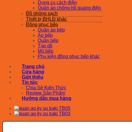
Dụng cụ cách điện
Quần áo chống hồ quang điện
Đồ phòng sạch
Thiết bị BHLĐ khác
Đồng phục bếp
Quần áo bếp
Áo bếp
Quần bếp
Tạp dề
Mũ bếp
Phụ kiện đồng phục bếp khác
Trang chủ
Cửa hàng
Giới thiệu
Tin tức
Chia Sẻ Kiến Thức
Review Sản Phẩm
Hướng dẫn mua hàng