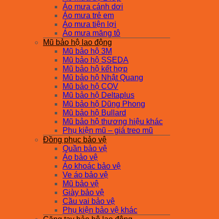
Áo mưa cánh dơi
Áo mưa trẻ em
Áo mưa tiện lợi
Áo mưa măng tô
Mũ bảo hộ lao động
Mũ bảo hộ 3M
Mũ bảo hộ SSEDA
Mũ bảo hộ kết hợp
Mũ bảo hộ Nhật Quang
Mũ bảo hộ COV
Mũ bảo hộ Deltaplus
Mũ bảo hộ Dũng Phong
Mũ bảo hộ Bullard
Mũ bảo hộ thương hiệu khác
Phụ kiện mũ – giá treo mũ
Đồng phục bảo vệ
Quần bảo vệ
Áo bảo vệ
Áo khoác bảo vệ
Ve áo bảo vệ
Mũ bảo vệ
Giày bảo vệ
Cầu vai bảo vệ
Phụ kiện bảo vệ khác