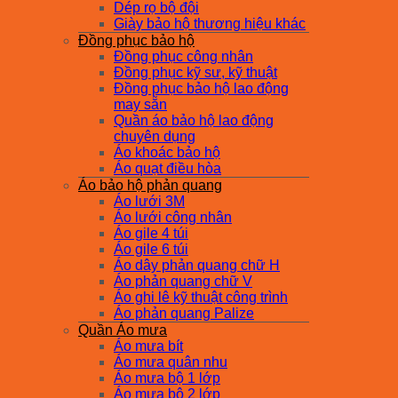
Dép rọ bộ đội
Giày bảo hộ thương hiệu khác
Đồng phục bảo hộ
Đồng phục công nhân
Đồng phục kỹ sư, kỹ thuật
Đồng phục bảo hộ lao động
may sẵn
Quần áo bảo hộ lao động
chuyên dụng
Áo khoác bảo hộ
Áo quạt điều hòa
Áo bảo hộ phản quang
Áo lưới 3M
Áo lưới công nhân
Áo gile 4 túi
Áo gile 6 túi
Áo dây phản quang chữ H
Áo phản quang chữ V
Áo ghi lê kỹ thuật công trình
Áo phản quang Palize
Quần Áo mưa
Áo mưa bít
Áo mưa quân nhu
Áo mưa bộ 1 lớp
Áo mưa bộ 2 lớp