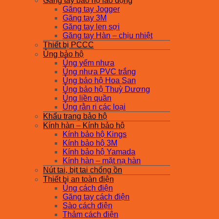
Găng tay bảo hộ lao động
Găng tay Jogger
Găng tay 3M
Găng tay len sợi
Găng tay Hàn – chịu nhiệt
Thiết bị PCCC
Ủng bảo hộ
Ủng yếm nhựa
Ủng nhựa PVC trắng
Ủng bảo hộ Hoa San
Ủng bảo hộ Thuỳ Dương
Ủng liền quần
Ủng rằn ri các loại
Khẩu trang bảo hộ
Kính hàn – Kính bảo hộ
Kính bảo hộ Kings
Kính bảo hộ 3M
Kính bảo hộ Yamada
Kính hàn – mặt nạ hàn
Nút tai, bịt tai chống ồn
Thiết bị an toàn điện
Ủng cách điện
Găng tay cách điện
Sào cách điện
Thảm cách điện