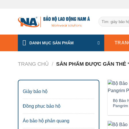
Chuyển
đến
nội
Tìm
dung
kiếm:
TRAN
DANH MỤC SẢN PHẨM
TRANG CHỦ
/
SẢN PHẨM ĐƯỢC GẮN THẺ 
Giày bảo hộ
Bộ Bảo h
Pangrim
Đồng phục bảo hộ
Áo bảo hộ phản quang