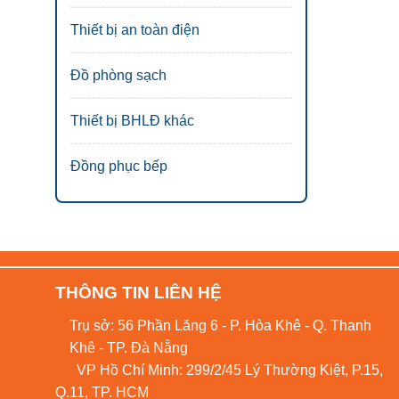
Thiết bị an toàn điện
Đồ phòng sạch
Thiết bị BHLĐ khác
Đồng phục bếp
THÔNG TIN LIÊN HỆ
Trụ sở: 56 Phần Lăng 6 - P. Hòa Khê - Q. Thanh
Khê - TP. Đà Nẵng
VP Hồ Chí Minh: 299/2/45 Lý Thường Kiệt, P.15,
Q.11, TP. HCM