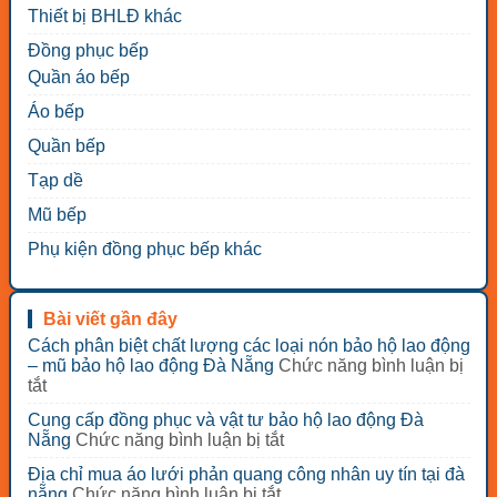
Thiết bị BHLĐ khác
Đồng phục bếp
Quần áo bếp
Áo bếp
Quần bếp
Tạp dề
Mũ bếp
Phụ kiện đồng phục bếp khác
Bài viết gần đây
Cách phân biệt chất lượng các loại nón bảo hộ lao động
– mũ bảo hộ lao động Đà Nẵng
Chức năng bình luận bị
ở
tắt
Cách
Cung cấp đồng phục và vật tư bảo hộ lao động Đà
phân
ở
Nẵng
Chức năng bình luận bị tắt
biệt
Cung
chất
Địa chỉ mua áo lưới phản quang công nhân uy tín tại đà
cấp
lượng
ở
nẵng
Chức năng bình luận bị tắt