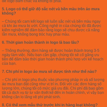
để logo bám chắc và không bị phai.
5. Logo có thể giữ độ sắc nét và bền màu trên áo mưa
không?
– Chúng tôi cam kết logo sẽ luôn sắc nét và bền màu ngay
cả khi áo mưa bị ướt. Công nghệ in của chúng tôi đã được
kiểm nghiệm để đảm bảo rằng logo sẽ chịu được cả nắng
lẫn mưa, không bong tróc hay phai màu.
6. Thời gian hoàn thành in logo là bao lâu?
– Thông thường, đơn hàng sẽ được hoàn thành trong 3-5
ngày làm việc. Nếu bạn cần gấp, chúng tôi sẽ cố gắng ưu
tiên để đảm bảo thời gian hoàn thành phù hợp với kế hoạch
của bạn.
7. Chi phí in logo áo mưa sẽ được tính như thế nào?
– Chi phí in logo phụ thuộc vào phương pháp in và số lượng
áo mưa bạn đặt cũng như vị trí in. Đối với các đơn hàng số
lượng lớn, chúng tôi có mức giá ưu đãi. Chi phí đã bao gồm
tất cả dịch vụ từ tư vấn thiết kế đến in hoàn chỉnh, vì vậy bạn
không cần lo lắng về phí phát sinh.
8. Có thể xem mẫu thử trước khi in hàng loạt không?