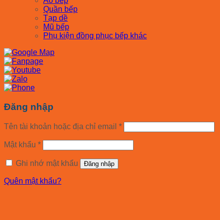
Áo bếp
Quần bếp
Tạp dề
Mũ bếp
Phụ kiện đồng phục bếp khác
Đăng nhập
Tên tài khoản hoặc địa chỉ email
*
Mật khẩu
*
Ghi nhớ mật khẩu
Đăng nhập
Quên mật khẩu?