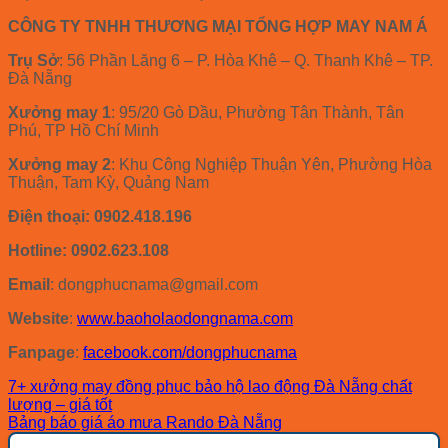
CÔNG TY TNHH THƯƠNG MẠI TỔNG HỢP MAY NAM Á
Trụ Sở
: 56 Phần Lăng 6 – P. Hòa Khê – Q. Thanh Khê – TP.
Đà Nẵng
Xưởng may 1
: 95/20 Gò Dầu, Phường Tân Thành, Tân
Phú, TP Hồ Chí Minh
Xưởng may 2
: Khu Công Nghiệp Thuận Yên, Phường Hòa
Thuận, Tam Kỳ, Quảng Nam
Điện thoại: 0902.418.196
Hotline: 0902.623.108
Email
: dongphucnama@gmail.com
Website
:
www.baoholaodongnama.com
Fanpage
:
facebook.com/dongphucnama
7+ xưởng may đồng phục bảo hộ lao động Đà Nẵng chất
lượng – giá tốt
Bảng báo giá áo mưa Rando Đà Nẵng