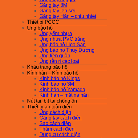
Găng tay 3M
Găng tay len sợi
Găng tay Hàn – chịu nhiệt
Thiết bị PCCC
Ủng bảo hộ
Ủng yếm nhựa
Ủng nhựa PVC trắng
Ủng bảo hộ Hoa San
Ủng bảo hộ Thuỳ Dương
Ủng liền quần
Ủng rằn ri các loại
Khẩu trang bảo hộ
Kính hàn – Kính bảo hộ
Kính bảo hộ Kings
Kính bảo hộ 3M
Kính bảo hộ Yamada
Kính hàn – mặt nạ hàn
Nút tai, bịt tai chống ồn
Thiết bị an toàn điện
Ủng cách điện
Găng tay cách điện
Sào cách điện
Thảm cách điện
Dụng cụ cách điện