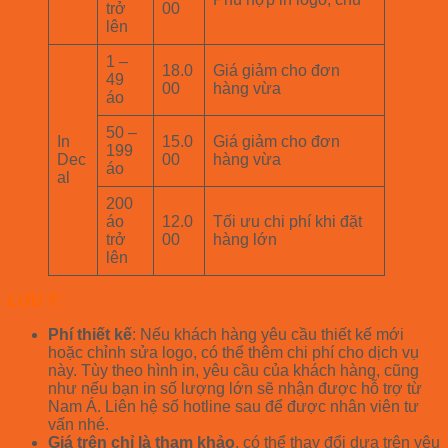
trở
00
lên
1 –
18.0
Giá giảm cho đơn
49
00
hàng vừa
áo
50 –
In
15.0
Giá giảm cho đơn
199
Dec
00
hàng vừa
áo
al
200
áo
12.0
Tối ưu chi phí khi đặt
trở
00
hàng lớn
lên
LƯU Ý:
Phí thiết kế
: Nếu khách hàng yêu cầu thiết kế mới
hoặc chỉnh sửa logo, có thể thêm chi phí cho dịch vụ
này. Tùy theo hình in, yêu cầu của khách hàng, cũng
như nếu bạn in số lượng lớn sẽ nhận được hỗ trợ từ
Nam Á. Liên hệ số hotline sau để được nhân viên tư
vấn nhé.
Giá trên chỉ là tham khảo
, có thể thay đổi dựa trên yêu