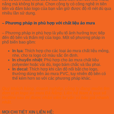
nắng mà không bị phai. Chọn công ty có công nghệ in tiên
tiến và đảm bảo logo của bạn vẫn giữ được độ rõ nét dù qua
nhiều lần sử dụng.
– Phương pháp in phù hợp với chất liệu áo mưa
– Phương pháp in phù hợp là yếu tố ảnh hưởng trực tiếp
đến độ bền và thẩm mỹ của logo. Một số phương pháp in
phổ biến bao gồm:
In lụa
: Thích hợp cho các loại áo mưa chất liệu mỏng,
nhẹ, cho ra logo có màu sắc ổn định.
In chuyển nhiệt
: Phù hợp cho áo mưa chất liệu
polyester hoặc vải dù, logo bám chắc và lâu phai.
In decal
: Thích hợp khi cần độ nổi bật cho logo,
thường dùng trên áo mưa PVC, tuy nhiên độ bền có
thể kém hơn so với các phương pháp khác.
Quý khách hàng, doanh nghiệp, công ty đang muốn tìm
đơn vị in logo áo mưa Đà Nẵng. Liên hệ Nam Á qua số
Hotline sau để được nhân viên tư vấn và báo giá nhanh
nhất.
MỌI CHI TIẾT XIN LIÊN HỆ: