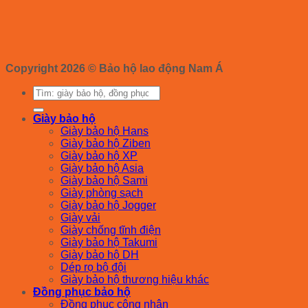
Copyright 2026 ©
Bảo hộ lao động Nam Á
Tìm
kiếm:
Giày bảo hộ
Giày bảo hộ Hans
Giày bảo hộ Ziben
Giày bảo hộ XP
Giày bảo hộ Asia
Giày bảo hộ Sami
Giày phòng sạch
Giày bảo hộ Jogger
Giày vải
Giày chống tĩnh điện
Giày bảo hộ Takumi
Giày bảo hộ DH
Dép rọ bộ đội
Giày bảo hộ thương hiệu khác
Đồng phục bảo hộ
Đồng phục công nhân