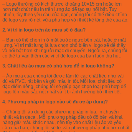
– Logo thường có kích thước khoảng 10×15 cm hoặc lớn
hơn một chút nếu in trên lưng áo để tạo sự nổi bật. Tuy
nhiên, tùy theo yêu cầu của bạn, chúng tôi có thể điều chỉnh
để logo vừa rõ nét, vừa phù hợp với thiết kế tổng thể của áo.
2. Vị trí in logo trên áo mưa sẽ ở đâu?
– Bạn có thể chọn in ở mặt trước ngực bên trái, hoặc ở mặt
lưng. Vị trí mặt lưng là lựa chọn phổ biến vì logo sẽ dễ thấy
và nổi bật hơn khi người mặc di chuyển. Ngoài ra, chúng tôi
có thể tư vấn thêm các vị trí để logo của bạn luôn thu hút.
3. Chất liệu áo mưa có phù hợp để in logo không?
– Áo mưa của chúng tôi được làm từ các chất liệu như vải
dù và PVC, rất bền và giữ màu in tốt. Mỗi loại chất liệu có
đặc điểm riêng, chúng tôi sẽ giúp bạn chọn loại phù hợp để
logo lên màu sắc nét nhất và ít bị ảnh hưởng bởi thời tiết.
4. Phương pháp in logo nào sẽ được áp dụng?
– Chúng tôi áp dụng các phương pháp in lụa, in chuyển
nhiệt và in decal. Mỗi phương pháp đều có độ bền và khả
năng giữ màu khác nhau, nên tùy vào chất liệu áo và yêu
cầu của bạn, chúng tôi sẽ tư vấn phương pháp phù hợp nhất