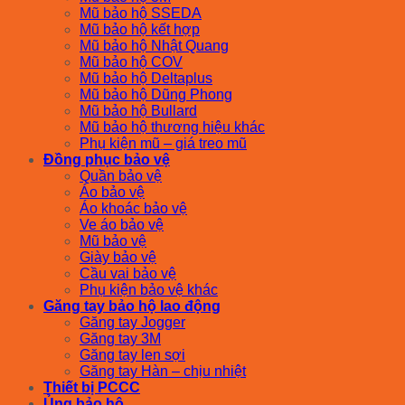
Mũ bảo hộ SSEDA
Mũ bảo hộ kết hợp
Mũ bảo hộ Nhật Quang
Mũ bảo hộ COV
Mũ bảo hộ Deltaplus
Mũ bảo hộ Dũng Phong
Mũ bảo hộ Bullard
Mũ bảo hộ thương hiệu khác
Phụ kiện mũ – giá treo mũ
Đồng phục bảo vệ
Quần bảo vệ
Áo bảo vệ
Áo khoác bảo vệ
Ve áo bảo vệ
Mũ bảo vệ
Giày bảo vệ
Cầu vai bảo vệ
Phụ kiện bảo vệ khác
Găng tay bảo hộ lao động
Găng tay Jogger
Găng tay 3M
Găng tay len sợi
Găng tay Hàn – chịu nhiệt
Thiết bị PCCC
Ủng bảo hộ