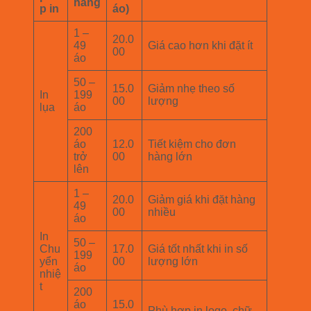
hàng
p in
áo)
1 –
20.0
49
Giá cao hơn khi đặt ít
00
áo
50 –
15.0
Giảm nhẹ theo số
In
199
00
lượng
lụa
áo
200
áo
12.0
Tiết kiệm cho đơn
trở
00
hàng lớn
lên
1 –
20.0
Giảm giá khi đặt hàng
49
00
nhiều
áo
In
50 –
Chu
17.0
Giá tốt nhất khi in số
199
yển
00
lượng lớn
áo
nhiệ
t
200
áo
15.0
Phù hợp in logo, chữ