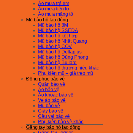
Áo mưa trẻ em
Áo mưa tiện lợi
Áo mưa măng tô
Mũ bảo hộ lao động
Mũ bảo hộ 3M
Mũ bảo hộ SSEDA
Mũ bảo hộ kết hợp
Mũ bảo hộ Nhật Quang
Mũ bảo hộ COV
Mũ bảo hộ Deltaplus
Mũ bảo hộ Dũng Phong
Mũ bảo hộ Bullard
Mũ bảo hộ thương hiệu khác
Phụ kiện mũ – giá treo mũ
Đồng phục bảo vệ
Quần bảo vệ
Áo bảo vệ
Áo khoác bảo vệ
Ve áo bảo vệ
Mũ bảo vệ
Giày bảo vệ
Cầu vai bảo vệ
Phụ kiện bảo vệ khác
Găng tay bảo hộ lao động
Găng tay Jogger