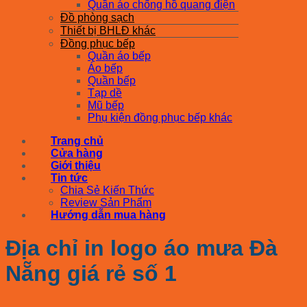
Quần áo chống hồ quang điện
Đồ phòng sạch
Thiết bị BHLĐ khác
Đồng phục bếp
Quần áo bếp
Áo bếp
Quần bếp
Tạp dề
Mũ bếp
Phụ kiện đồng phục bếp khác
Trang chủ
Cửa hàng
Giới thiệu
Tin tức
Chia Sẻ Kiến Thức
Review Sản Phẩm
Hướng dẫn mua hàng
Địa chỉ in logo áo mưa Đà
Nẵng giá rẻ số 1