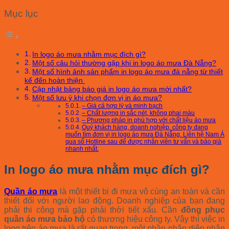
Mục lục
In logo áo mưa nhằm mục đích gì?
Một số câu hỏi thường gặp khi in logo áo mưa Đà Nẵng?
Một số hình ảnh sản phẩm in logo áo mưa đà nẵng từ thiết
kế đến hoàn thiện
Cập nhật bảng báo giá in logo áo mưa mới nhất?
Một số lưu ý khi chọn đơn vị in áo mưa?
– Giá cả hợp lý và minh bạch
– Chất lượng in sắc nét, không phai màu
– Phương pháp in phù hợp với chất liệu áo mưa
Quý khách hàng, doanh nghiệp, công ty đang
muốn tìm đơn vị in logo áo mưa Đà Nẵng. Liên hệ Nam Á
qua số Hotline sau để được nhân viên tư vấn và báo giá
nhanh nhất.
In logo áo mưa nhằm mục đích gì?
Quần áo mưa
là một thiết bị đi mưa vô cùng an toàn và cần
thiết đối với người lao động. Doanh nghiệp của bạn đang
phải thi công mà gặp phải thời tiết xấu. Cần
đồng phục
quần áo mưa bảo hộ
có thương hiệu công ty. Vậy thì việc in
logo trên áo mưa là rất quan trọng, một phần nhận diện nhân