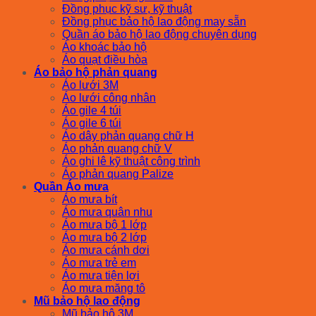
Đồng phục kỹ sư, kỹ thuật
Đồng phục bảo hộ lao động may sẵn
Quần áo bảo hộ lao động chuyên dụng
Áo khoác bảo hộ
Áo quạt điều hòa
Áo bảo hộ phản quang
Áo lưới 3M
Áo lưới công nhân
Áo gile 4 túi
Áo gile 6 túi
Áo dây phản quang chữ H
Áo phản quang chữ V
Áo ghi lê kỹ thuật công trình
Áo phản quang Palize
Quần Áo mưa
Áo mưa bít
Áo mưa quân nhu
Áo mưa bộ 1 lớp
Áo mưa bộ 2 lớp
Áo mưa cánh dơi
Áo mưa trẻ em
Áo mưa tiện lợi
Áo mưa măng tô
Mũ bảo hộ lao động
Mũ bảo hộ 3M