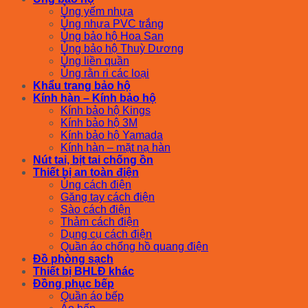
Ủng yếm nhựa
Ủng nhựa PVC trắng
Ủng bảo hộ Hoa San
Ủng bảo hộ Thuỳ Dương
Ủng liền quần
Ủng rằn ri các loại
Khẩu trang bảo hộ
Kính hàn – Kính bảo hộ
Kính bảo hộ Kings
Kính bảo hộ 3M
Kính bảo hộ Yamada
Kính hàn – mặt nạ hàn
Nút tai, bịt tai chống ồn
Thiết bị an toàn điện
Ủng cách điện
Găng tay cách điện
Sào cách điện
Thảm cách điện
Dụng cụ cách điện
Quần áo chống hồ quang điện
Đồ phòng sạch
Thiết bị BHLĐ khác
Đồng phục bếp
Quần áo bếp