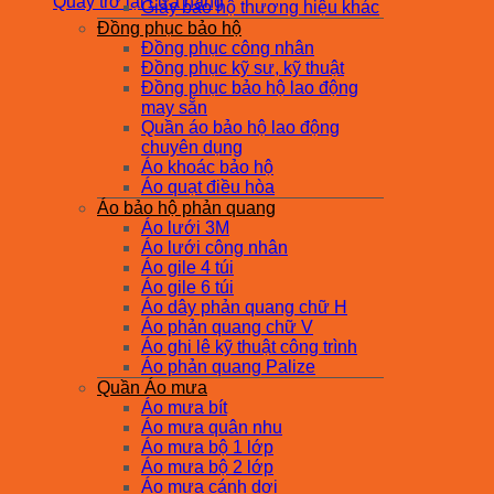
Quay trở lại cửa hàng
Giày bảo hộ thương hiệu khác
Đồng phục bảo hộ
Đồng phục công nhân
Đồng phục kỹ sư, kỹ thuật
Đồng phục bảo hộ lao động
may sẵn
Quần áo bảo hộ lao động
chuyên dụng
Áo khoác bảo hộ
Áo quạt điều hòa
Áo bảo hộ phản quang
Áo lưới 3M
Áo lưới công nhân
Áo gile 4 túi
Áo gile 6 túi
Áo dây phản quang chữ H
Áo phản quang chữ V
Áo ghi lê kỹ thuật công trình
Áo phản quang Palize
Quần Áo mưa
Áo mưa bít
Áo mưa quân nhu
Áo mưa bộ 1 lớp
Áo mưa bộ 2 lớp
Áo mưa cánh dơi