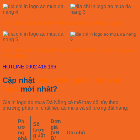
Hình ảnh thiết kế khi chốt ý tưởng với khách hàng
Hình ảnh sản phẩm đã hoàn thiện và chuẩn bị bàn giao
cho khách
HOTLINE 0902 418 196
Cập nhật
bảng báo giá in logo áo
mưa
mới nhất?
Giá in logo áo mưa Đà Nẵng có thể thay đổi tùy theo
phương pháp in, chất liệu áo mưa và số lượng đặt hàng:
Ph
Đơn
Số
ươ
giá
lượn
ng
(VN
Ghi chú
g đặt
phá
Đ/