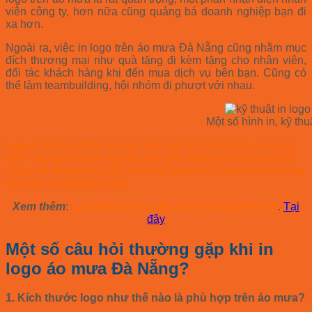
viên công ty, hơn nữa cũng quảng bá doanh nghiệp bạn đi
xa hơn.
Ngoài ra, việc in logo trên áo mưa Đà Nẵng cũng nhằm mục
đích thương mại như quà tặng đi kèm tặng cho nhân viên,
đối tác khách hàng khi đến mua dịch vụ bên bạn. Cũng có
thể làm teambuilding, hội nhóm đi phượt với nhau.
Một số hình in, kỹ thu
Lưu ý
: Nam Á nhận in logo áo mưa từ 5 áo trở lên, có xuất
VAT nếu quý doanh nghiệp yêu cầu. Phân phối áo mưa Đà
Nẵng đa dạng mẫu mã, chất liệu, giá thành phù hợp với từng
nhu cầu của khách hàng.
Xem thêm
:
Các mẫu áo mưa bộ có thể in logo trên áo
.
Tại
đây
Một số câu hỏi thường gặp khi in
logo áo mưa Đà Nẵng
?
1. Kích thước logo như thế nào là phù hợp trên áo mưa?