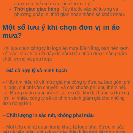
cầu in cụ thể (số màu, kích thước in).
Thời gian giao hàng
: Tùy thuộc vào số lượng và
phương pháp in, thời gian hoàn thành sẽ khác nhau.
Một số lưu ý khi chọn đơn vị in áo
mưa?
Khi lựa chọn công ty in logo áo mưa Đà Nẵng, bạn nên xem
xét các tiêu chí dưới đây để đảm bảo nhận được sản phẩm
chất lượng và phù hợp:
– Giá cả hợp lý và minh bạch
– Hãy tìm hiểu rõ về mức giá mà công ty đưa ra, bao gồm phí
in logo, chi phí vận chuyển, và các khoản phí phụ thêm nếu
có. Đừng ngần ngại hỏi về các ưu đãi khi đặt hàng số lượng
lớn, vì nhiều công ty sẽ có chính sách giảm giá cho những
đơn hàng lớn.
– Chất lượng in sắc nét, không phai màu
– Một tiêu chí rất quan trọng khác là logo phải được in sắc
nét và bền màu, chịu được các điều kiện thời tiết như mưa,