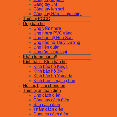
Găng tay 3M
Găng tay len sợi
Găng tay Hàn – chịu nhiệt
Thiết bị PCCC
Ủng bảo hộ
Ủng yếm nhựa
Ủng nhựa PVC trắng
Ủng bảo hộ Hoa San
Ủng bảo hộ Thuỳ Dương
Ủng liền quần
Ủng rằn ri các loại
Khẩu trang bảo hộ
Kính hàn – Kính bảo hộ
Kính bảo hộ Kings
Kính bảo hộ 3M
Kính bảo hộ Yamada
Kính hàn – mặt nạ hàn
Nút tai, bịt tai chống ồn
Thiết bị an toàn điện
Ủng cách điện
Găng tay cách điện
Sào cách điện
Thảm cách điện
Dụng cụ cách điện