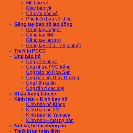
Mũ bảo vệ
Giày bảo vệ
Cầu vai bảo vệ
Phụ kiện bảo vệ khác
Găng tay bảo hộ lao động
Găng tay Jogger
Găng tay 3M
Găng tay len sợi
Găng tay Hàn – chịu nhiệt
Thiết bị PCCC
Ủng bảo hộ
Ủng yếm nhựa
Ủng nhựa PVC trắng
Ủng bảo hộ Hoa San
Ủng bảo hộ Thuỳ Dương
Ủng liền quần
Ủng rằn ri các loại
Khẩu trang bảo hộ
Kính hàn – Kính bảo hộ
Kính bảo hộ Kings
Kính bảo hộ 3M
Kính bảo hộ Yamada
Kính hàn – mặt nạ hàn
Nút tai, bịt tai chống ồn
Thiết bị an toàn điện