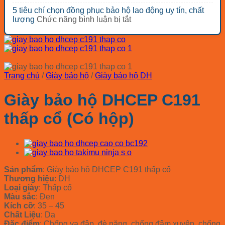
giá
Bảng
loại?
loại
công
5 tiêu chí chọn đồng phục bảo hộ lao động uy tín, chất
rẻ
báo
nhóm
trình
ở
lượng
Chức năng bình luận bị tắt
đáng
giá
thiết
tối
5
mua
mũ
bị
ưu
tiêu
nhất
bảo
bảo
chi
chí
2026
hộ
hộ
phí
chọn
COV
lao
đồng
Hàn
động
phục
Quốc
Trang chủ
/
Giày bảo hộ
/
Giày bảo hộ DH
cho
bảo
2026
các
hộ
Giày bảo hộ DHCEP C191
ngành
lao
động
thấp cổ (Có hộp)
uy
tín,
chất
lượng
Sản phẩm
: Giày bảo hộ DHCEP C191 thấp cổ
Thương hiệu
: DH
Loại giày
: Thấp cổ
Màu sắc
: Đen
Kích cỡ
: 35 – 45
Chất Liệu
: Da
Đặc điểm
: Chống va đập, đè nặng, chống đâm xuyên, chống