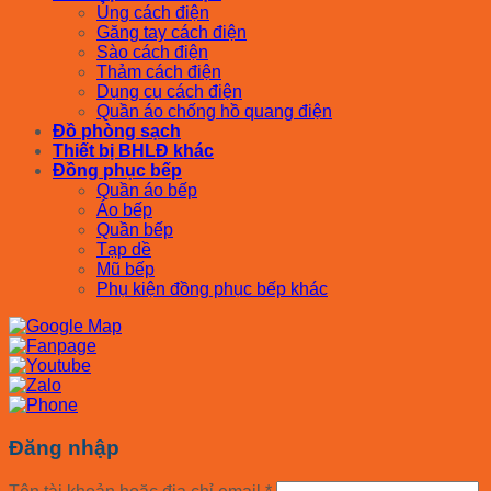
Ủng cách điện
Găng tay cách điện
Sào cách điện
Thảm cách điện
Dụng cụ cách điện
Quần áo chống hồ quang điện
Đồ phòng sạch
Thiết bị BHLĐ khác
Đồng phục bếp
Quần áo bếp
Áo bếp
Quần bếp
Tạp dề
Mũ bếp
Phụ kiện đồng phục bếp khác
Đăng nhập