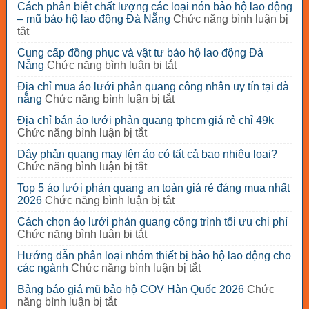
Cách phân biệt chất lượng các loại nón bảo hộ lao động
– mũ bảo hộ lao động Đà Nẵng
Chức năng bình luận bị
ở
tắt
Cách
Cung cấp đồng phục và vật tư bảo hộ lao động Đà
phân
ở
Nẵng
Chức năng bình luận bị tắt
biệt
Cung
chất
Địa chỉ mua áo lưới phản quang công nhân uy tín tại đà
cấp
lượng
ở
nẵng
Chức năng bình luận bị tắt
đồng
các
Địa
phục
loại
Địa chỉ bán áo lưới phản quang tphcm giá rẻ chỉ 49k
chỉ
và
nón
ở
Chức năng bình luận bị tắt
mua
vật
bảo
Địa
áo
tư
Dây phản quang may lên áo có tất cả bao nhiêu loại?
hộ
chỉ
lưới
bảo
ở
Chức năng bình luận bị tắt
lao
bán
phản
hộ
Dây
động
áo
quang
Top 5 áo lưới phản quang an toàn giá rẻ đáng mua nhất
lao
phản
–
lưới
công
ở
2026
Chức năng bình luận bị tắt
động
quang
mũ
phản
nhân
Top
Đà
may
bảo
quang
Cách chọn áo lưới phản quang công trình tối ưu chi phí
uy
5
Nẵng
lên
hộ
tphcm
ở
Chức năng bình luận bị tắt
tín
áo
áo
lao
giá
Cách
tại
lưới
có
động
Hướng dẫn phân loại nhóm thiết bị bảo hộ lao động cho
rẻ
chọn
đà
phản
tất
Đà
ở
các ngành
Chức năng bình luận bị tắt
chỉ
áo
nẵng
quang
cả
Nẵng
Hướng
49k
lưới
an
Bảng báo giá mũ bảo hộ COV Hàn Quốc 2026
Chức
bao
dẫn
phản
toàn
ở
năng bình luận bị tắt
nhiêu
phân
quang