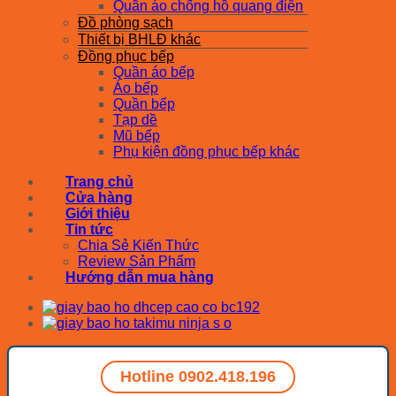
Quần áo chống hồ quang điện
Đồ phòng sạch
Thiết bị BHLĐ khác
Đồng phục bếp
Quần áo bếp
Áo bếp
Quần bếp
Tạp dề
Mũ bếp
Phụ kiện đồng phục bếp khác
Trang chủ
Cửa hàng
Giới thiệu
Tin tức
Chia Sẻ Kiến Thức
Review Sản Phẩm
Hướng dẫn mua hàng
Hotline 0902.418.196