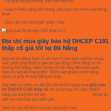
– Lót giày thông thoáng, hạn chế mùi hôi.
– Giày có kiểu dáng thời trang, phù hợp với nhiều loại trang
phục.
– Quy cách khi đóng gói: giày + hộp
Địa chỉ mua giày bảo hộ DHCEP C191
thấp cổ giá tốt tại Đà Nẵng
Bảo hộ lao động Nam Á với hơn 5 năm kinh nghiệm trong
việc phân phối thiết bị bảo hộ lao động chính hãng tại thị
trường Đà Nẵng, miền Trung và mở rộng trên toàn quốc.
Nam Á cam kết mang đến 100% sản phẩm chính hãng,
hàng có giấy tờ hợp đồng rõ ràng.
Đặc biệt có nhiều ưu đãi đối với khách hàng mua
giày bảo
hộ DHCEP C191 thấp cổ
với số lượng lớn. Quý khách
Hotline: 0902.623.108
hàng vui lòng liên hệ với
hỗ trợ tư
vấn và nhận báo giá miễn phí.
Nam Á cam kết dịch vụ mua hàng như sau: