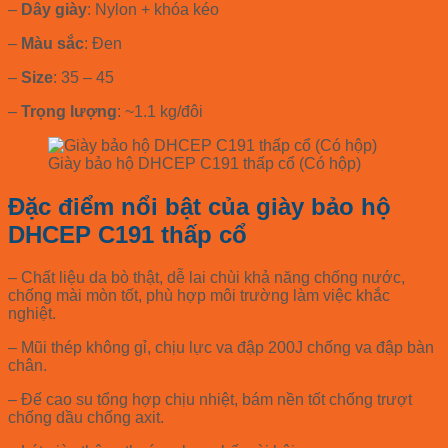
–
Dây giày
: Nylon + khóa kéo
–
Màu sắc
: Đen
–
Size
: 35 – 45
–
Trọng lượng
: ~1.1 kg/đôi
Giày bảo hộ DHCEP C191 thấp cổ (Có hộp)
Đặc điểm nổi bật của giày bảo hộ
DHCEP C191 thấp cổ
– Chất liệu da bò thật, dễ lai chùi khả năng chống nước,
chống mài mòn tốt, phù hợp môi trường làm việc khắc
nghiệt.
– Mũi thép không gỉ, chịu lực va đập 200J chống va đập bàn
chân.
– Đế cao su tổng hợp chịu nhiệt, bám nền tốt chống trượt
chống dầu chống axit.