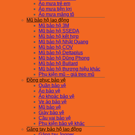
Áo mưa trẻ em
Áo mưa tiện lợi
Áo mưa măng tô
Mũ bảo hộ lao động
Mũ bảo hộ 3M
Mũ bảo hộ SSEDA
Mũ bảo hộ kết hợp
Mũ bảo hộ Nhật Quang
Mũ bảo hộ COV
Mũ bảo hộ Deltaplus
Mũ bảo hộ Dũng Phong
Mũ bảo hộ Bullard
Mũ bảo hộ thương hiệu khác
Phụ kiện mũ – giá treo mũ
Đồng phục bảo vệ
Quần bảo vệ
Áo bảo vệ
Áo khoác bảo vệ
Ve áo bảo vệ
Mũ bảo vệ
Giày bảo vệ
Cầu vai bảo vệ
Phụ kiện bảo vệ khác
Găng tay bảo hộ lao động
Găng tay Jogger