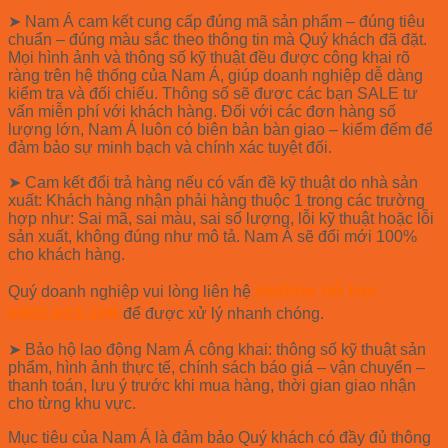
➤
Nam Á cam kết cung cấp đúng mã sản phẩm – đúng tiêu
chuẩn – đúng màu sắc theo thông tin mà Quý khách đã đặt.
Mọi hình ảnh và thông số kỹ thuật đều được công khai rõ
ràng trên hệ thống của Nam Á, giúp doanh nghiệp dễ dàng
kiểm tra và đối chiếu. Thông số sẽ được các bạn SALE tư
vấn miễn phí với khách hàng. Đối với các đơn hàng số
lượng lớn, Nam Á luôn có biên bản bàn giao – kiểm đếm để
đảm bảo sự minh bạch và chính xác tuyệt đối.
➤ Cam kết đổi trả hàng nếu có vấn đề kỹ thuật do nhà sản
xuất: Khách hàng nhận phải hàng thuộc 1 trong các trường
hợp như:
Sai mã, sai màu, sai số lượng, lỗi kỹ thuật hoặc lỗi
sản xuất, không đúng như mô tả. Nam Á sẽ đổi mới 100%
cho khách hàng.
Hotline hỗ trợ:
Quý doanh nghiệp vui lòng liên hệ
0902.623.108
để được xử lý nhanh chóng.
➤
Bảo hộ lao động Nam Á công khai: thông số kỹ thuật sản
phẩm, hình ảnh thực tế, chính sách báo giá – vận chuyển –
thanh toán, lưu ý trước khi mua hàng, thời gian giao nhận
cho từng khu vực.
Mục tiêu của Nam Á là đảm bảo Quý khách có đầy đủ thông