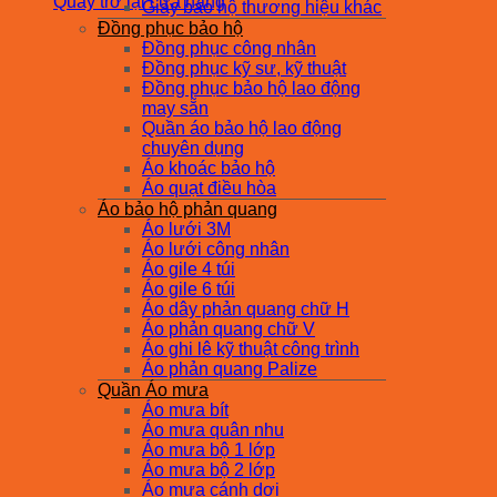
Quay trở lại cửa hàng
Giày bảo hộ thương hiệu khác
Đồng phục bảo hộ
Đồng phục công nhân
Đồng phục kỹ sư, kỹ thuật
Đồng phục bảo hộ lao động
may sẵn
Quần áo bảo hộ lao động
chuyên dụng
Áo khoác bảo hộ
Áo quạt điều hòa
Áo bảo hộ phản quang
Áo lưới 3M
Áo lưới công nhân
Áo gile 4 túi
Áo gile 6 túi
Áo dây phản quang chữ H
Áo phản quang chữ V
Áo ghi lê kỹ thuật công trình
Áo phản quang Palize
Quần Áo mưa
Áo mưa bít
Áo mưa quân nhu
Áo mưa bộ 1 lớp
Áo mưa bộ 2 lớp
Áo mưa cánh dơi