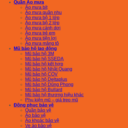
Quần Áo mưa
Áo mưa bít
Áo mưa quân nhu
Áo mưa bộ 1 lớp
Áo mưa bộ 2 lớp
Áo mưa cánh dơi
Áo mưa trẻ em
Áo mưa tiện lợi
Áo mưa măng tô
Mũ bảo hộ lao động
Mũ bảo hộ 3M
Mũ bảo hộ SSEDA
Mũ bảo hộ kết hợp
Mũ bảo hộ Nhật Quang
Mũ bảo hộ COV
Mũ bảo hộ Deltaplus
Mũ bảo hộ Dũng Phong
Mũ bảo hộ Bullard
Mũ bảo hộ thương hiệu khác
Phụ kiện mũ – giá treo mũ
Đồng phục bảo vệ
Quần bảo vệ
Áo bảo vệ
Áo khoác bảo vệ
Ve áo bảo vệ