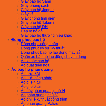
Giày bảo hộ Sami
Giày phòng sạch
Giày bảo hộ Jogger
Giày vải
Giày chống tĩnh điện
Giày bảo hộ Takumi
Giày bảo hộ DH
Dép rọ bộ đội
Giày bảo hộ thương hiệu khác
Đồng phục bảo hộ
Đồng phục công nhân
Đồng phục kỹ sư, kỹ thuật
Đồng phục bảo hộ lao động may sẵn
Quần áo bảo hộ lao động chuyên dụng
Áo khoác bảo hộ
Áo quạt điều hòa
Áo bảo hộ phản quang
Áo lưới 3M
Áo lưới công nhân
Áo gile 4 túi
Áo gile 6 túi
Áo dây phản quang chữ H
Áo phản quang chữ V
Áo ghi lê kỹ thuật công trình
Áo phản quang Palize