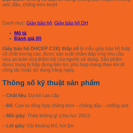
axit, dầu, chống trơn trượt
Liên hệ báo giá
Danh mục:
Giày bảo hộ
,
Giày bảo hộ DH
Mô tả
Đánh giá (0)
Giày bảo hộ DHCEP C191 thấp cổ
là mẫu giày bảo hộ thấp
cổ chất lượng cao, được sản xuất nhằm đáp ứng nhu cầu
vừa an toàn vừa thẩm mỹ của người sử dụng. Sản phẩm
được trang bị hộp đựng tiện lợi, phù hợp mang theo khi đi
công tác hoặc sử dụng hằng ngày.
Thông số kỹ thuật sản phẩm
–
Chất liệu
: Da bò cao cấp
–
Đế
: Cao su tổng hợp chống trơn – chống dầu – chống axit
–
Mũi giày
: Thép không gỉ (chịu lực 200J)
–
Lót giày
: Vải thoáng khí, hút ẩm