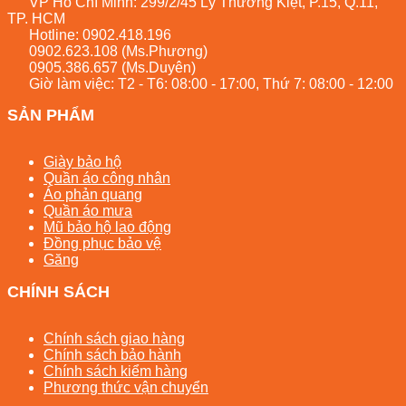
VP Hồ Chí Minh: 299/2/45 Lý Thường Kiệt, P.15, Q.11,
TP. HCM
Hotline:
0902.418.196
0902.623.108
(Ms.Phương)
0905.386.657
(Ms.Duyên)
Giờ làm việc: T2 - T6: 08:00 - 17:00, Thứ 7: 08:00 - 12:00
SẢN PHẨM
Giày bảo hộ
Quần áo công nhân
Áo phản quang
Quần áo mưa
Mũ bảo hộ lao động
Đồng phục bảo vệ
Găng
CHÍNH SÁCH
Chính sách giao hàng
Chính sách bảo hành
Chính sách kiểm hàng
Phương thức vận chuyển