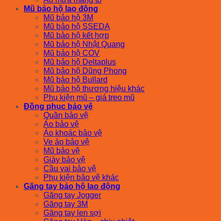
Mũ bảo hộ lao động
Mũ bảo hộ 3M
Mũ bảo hộ SSEDA
Mũ bảo hộ kết hợp
Mũ bảo hộ Nhật Quang
Mũ bảo hộ COV
Mũ bảo hộ Deltaplus
Mũ bảo hộ Dũng Phong
Mũ bảo hộ Bullard
Mũ bảo hộ thương hiệu khác
Phụ kiện mũ – giá treo mũ
Đồng phục bảo vệ
Quần bảo vệ
Áo bảo vệ
Áo khoác bảo vệ
Ve áo bảo vệ
Mũ bảo vệ
Giày bảo vệ
Cầu vai bảo vệ
Phụ kiện bảo vệ khác
Găng tay bảo hộ lao động
Găng tay Jogger
Găng tay 3M
Găng tay len sợi