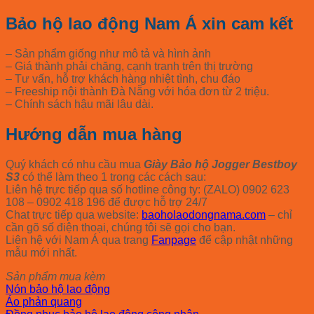
Bảo hộ lao động Nam Á xin cam kết
– Sản phẩm giống như mô tả và hình ảnh
– Giá thành phải chăng, cạnh tranh trên thị trường
– Tư vấn, hỗ trợ khách hàng nhiệt tình, chu đáo
– Freeship nội thành Đà Nẵng với hóa đơn từ 2 triệu.
– Chính sách hậu mãi lâu dài.
Hướng dẫn mua hàng
Quý khách có nhu cầu mua
Giày Bảo hộ Jogger Bestboy
S3
có thể làm theo 1 trong các cách sau:
Liên hệ trực tiếp qua số hotline công ty: (ZALO) 0902 623
108 – 0902 418 196 để được hỗ trợ 24/7
Chat trực tiếp qua website:
baoholaodongnama.com
– chỉ
cần gõ số điện thoại, chúng tôi sẽ gọi cho bạn.
Liên hệ với Nam Á qua trang
Fanpage
để cập nhật những
mẫu mới nhất.
Sản phẩm mua kèm
Nón bảo hộ lao động
Áo phản quang