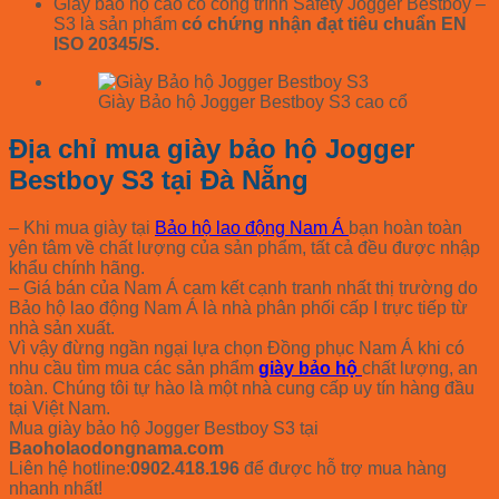
Giày bảo hộ cao cổ công trình Safety Jogger Bestboy –
S3 là sản phẩm
có chứng nhận đạt tiêu chuẩn EN
ISO 20345/S
.
Giày Bảo hộ Jogger Bestboy S3 cao cổ
Địa chỉ mua giày bảo hộ Jogger
Bestboy S3 tại Đà Nẵng
– Khi mua giày tại
Bảo hộ lao động Nam Á
bạn hoàn toàn
yên tâm về chất lượng của sản phẩm, tất cả đều được nhập
khẩu chính hãng.
– Giá bán của Nam Á cam kết cạnh tranh nhất thị trường do
Bảo hộ lao động Nam Á là nhà phân phối cấp I trực tiếp từ
nhà sản xuất.
Vì vậy đừng ngần ngại lựa chọn Đồng phục Nam Á khi có
nhu cầu tìm mua các sản phẩm
giày bảo hộ
chất lượng, an
toàn. Chúng tôi tự hào là một nhà cung cấp uy tín hàng đầu
tại Việt Nam.
Mua giày bảo hộ Jogger Bestboy S3 tại
Baoholaodongnama.com
Liên hệ hotline:
0902.418.196
để được hỗ trợ mua hàng
nhanh nhất!