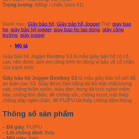
Trọng lượng:
680gr / chiếc (size 41)
Liên hệ báo giá
Danh mục:
Giày bảo hộ
,
Giày bảo hộ Jogger
Thẻ:
giay bao
ho
,
giày bảo hộ jogger
,
giay bao ho lao dong
,
giày công
trường
,
giày jogger
Mô tả
Giày bảo hộ Jogger Bestboy S3 là mẫu giày bảo hộ có cổ
cao, nên được anh em công trình tin dùng vì bảo vệ cổ chân
của tránh khỏi
Giày bảo hộ Jogger Bestboy S3
là mẫu giày bảo hộ với độ
an toàn cao S3. Giày được làm bằng da bò mặt chất lượng
cao, chống thấm nước, màu đen, trong lót lưới nylon mềm
mại, chống tĩnh điện, đế chống sốc, chống trượt, mũi thép
chống dập ngón chân, đế PU/PU lót thép chống đâm thủng
Thông số sản phẩm
–
Đế giày
: PU/PU
–
Lót chống đinh
: thép
–
Mũi giày
: thép