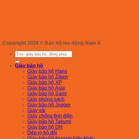
Copyright 2026 ©
Bảo hộ lao động Nam Á
Tìm
kiếm:
Giày bảo hộ
Giày bảo hộ Hans
Giày bảo hộ Ziben
Giày bảo hộ XP
Giày bảo hộ Asia
Giày bảo hộ Sami
Giày phòng sạch
Giày bảo hộ Jogger
Giày vải
Giày chống tĩnh điện
Giày bảo hộ Takumi
Giày bảo hộ DH
Dép rọ bộ đội
Giày bảo hộ thương hiệu khác