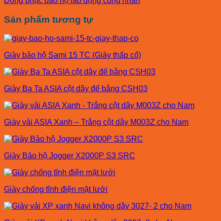
Đồng phục bảo hộ lao động công nhân
Sản phẩm tương tự
Giày bảo hộ Sami 15 TC (Giày thấp cổ)
Giày Ba Ta ASIA cột dây đế bằng CSH03
Giày vải ASIA Xanh – Trắng cột dây M003Z cho Nam
Giày Bảo hộ Jogger X2000P S3 SRC
Giày chống tĩnh điện mặt lưới