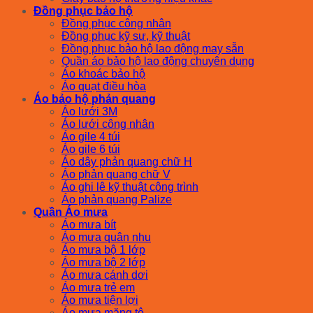
Đồng phục bảo hộ
Đồng phục công nhân
Đồng phục kỹ sư, kỹ thuật
Đồng phục bảo hộ lao động may sẵn
Quần áo bảo hộ lao động chuyên dụng
Áo khoác bảo hộ
Áo quạt điều hòa
Áo bảo hộ phản quang
Áo lưới 3M
Áo lưới công nhân
Áo gile 4 túi
Áo gile 6 túi
Áo dây phản quang chữ H
Áo phản quang chữ V
Áo ghi lê kỹ thuật công trình
Áo phản quang Palize
Quần Áo mưa
Áo mưa bít
Áo mưa quân nhu
Áo mưa bộ 1 lớp
Áo mưa bộ 2 lớp
Áo mưa cánh dơi
Áo mưa trẻ em
Áo mưa tiện lợi
Áo mưa măng tô