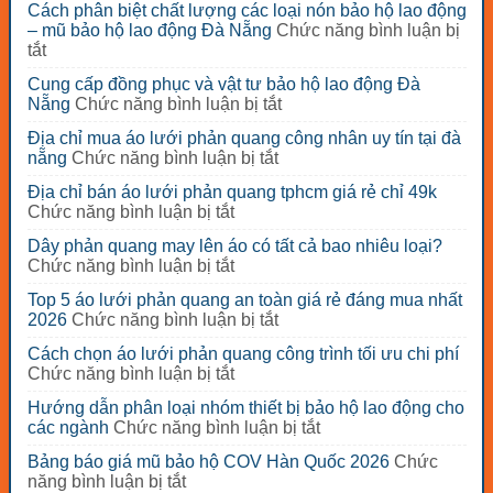
Cách phân biệt chất lượng các loại nón bảo hộ lao động
– mũ bảo hộ lao động Đà Nẵng
Chức năng bình luận bị
ở
tắt
Cách
Cung cấp đồng phục và vật tư bảo hộ lao động Đà
phân
ở
Nẵng
Chức năng bình luận bị tắt
biệt
Cung
chất
Địa chỉ mua áo lưới phản quang công nhân uy tín tại đà
cấp
lượng
ở
nẵng
Chức năng bình luận bị tắt
đồng
các
Địa
phục
loại
Địa chỉ bán áo lưới phản quang tphcm giá rẻ chỉ 49k
chỉ
và
nón
ở
Chức năng bình luận bị tắt
mua
vật
bảo
Địa
áo
tư
Dây phản quang may lên áo có tất cả bao nhiêu loại?
hộ
chỉ
lưới
bảo
ở
Chức năng bình luận bị tắt
lao
bán
phản
hộ
Dây
động
áo
quang
Top 5 áo lưới phản quang an toàn giá rẻ đáng mua nhất
lao
phản
–
lưới
công
ở
2026
Chức năng bình luận bị tắt
động
quang
mũ
phản
nhân
Top
Đà
may
bảo
quang
Cách chọn áo lưới phản quang công trình tối ưu chi phí
uy
5
Nẵng
lên
hộ
tphcm
ở
Chức năng bình luận bị tắt
tín
áo
áo
lao
giá
Cách
tại
lưới
có
động
Hướng dẫn phân loại nhóm thiết bị bảo hộ lao động cho
rẻ
chọn
đà
phản
tất
Đà
ở
các ngành
Chức năng bình luận bị tắt
chỉ
áo
nẵng
quang
cả
Nẵng
Hướng
49k
lưới
an
Bảng báo giá mũ bảo hộ COV Hàn Quốc 2026
Chức
bao
dẫn
phản
toàn
ở
năng bình luận bị tắt
nhiêu
phân
quang