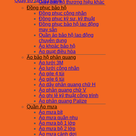
Quay trở lại cửa hàng
Giày bảo hộ thương hiệu khác
Đồng phục bảo hộ
Đồng phục công nhân
Đồng phục kỹ sư, kỹ thuật
Đồng phục bảo hộ lao động
may sẵn
Quần áo bảo hộ lao động
chuyên dụng
Áo khoác bảo hộ
Áo quạt điều hòa
Áo bảo hộ phản quang
Áo lưới 3M
Áo lưới công nhân
Áo gile 4 túi
Áo gile 6 túi
Áo dây phản quang chữ H
Áo phản quang chữ V
Áo ghi lê kỹ thuật công trình
Áo phản quang Palize
Quần Áo mưa
Áo mưa bít
Áo mưa quân nhu
Áo mưa bộ 1 lớp
Áo mưa bộ 2 lớp
Áo mưa cánh dơi