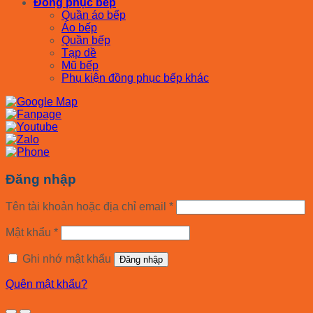
Đồng phục bếp
Quần áo bếp
Áo bếp
Quần bếp
Tạp dề
Mũ bếp
Phụ kiện đồng phục bếp khác
Đăng nhập
Tên tài khoản hoặc địa chỉ email
*
Mật khẩu
*
Ghi nhớ mật khẩu
Đăng nhập
Quên mật khẩu?