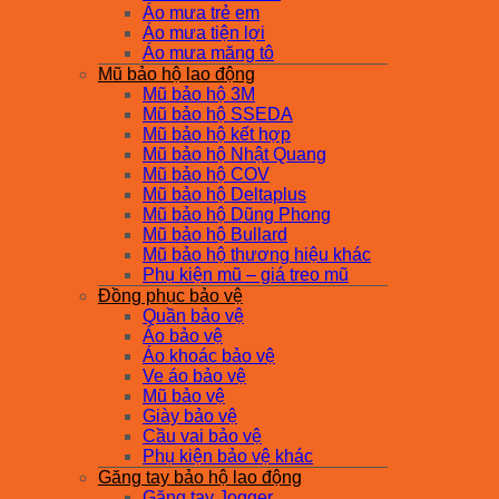
Áo mưa trẻ em
Áo mưa tiện lợi
Áo mưa măng tô
Mũ bảo hộ lao động
Mũ bảo hộ 3M
Mũ bảo hộ SSEDA
Mũ bảo hộ kết hợp
Mũ bảo hộ Nhật Quang
Mũ bảo hộ COV
Mũ bảo hộ Deltaplus
Mũ bảo hộ Dũng Phong
Mũ bảo hộ Bullard
Mũ bảo hộ thương hiệu khác
Phụ kiện mũ – giá treo mũ
Đồng phục bảo vệ
Quần bảo vệ
Áo bảo vệ
Áo khoác bảo vệ
Ve áo bảo vệ
Mũ bảo vệ
Giày bảo vệ
Cầu vai bảo vệ
Phụ kiện bảo vệ khác
Găng tay bảo hộ lao động
Găng tay Jogger