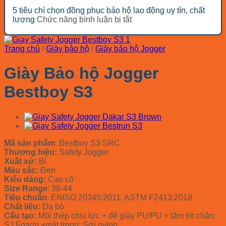
giá
Bảng
loại?
loại
công
5 tiêu chí chọn đồng phục bảo hộ lao động uy tín, chất
rẻ
báo
nhóm
trình
ở
lượng
Chức năng bình luận bị tắt
đáng
giá
thiết
tối
5
mua
mũ
bị
ưu
tiêu
nhất
bảo
bảo
chi
chí
2026
hộ
Trang chủ
/
Giày bảo hộ
/
Giày bảo hộ Jogger
hộ
phí
chọn
COV
lao
đồng
Hàn
Giày Bảo hộ Jogger
động
phục
Quốc
cho
bảo
2026
Bestboy S3
các
hộ
ngành
lao
động
uy
tín,
chất
Mã sản phẩm
: Bestboy S3 SRC
lượng
Thương hiệu:
Safety Jogger
Xuất xứ:
Bỉ
Màu sắc:
Đen
Kiểu dáng:
Cao cổ
Size Range
: 38-44
Tiêu chuẩn
: ENISO 20345:2011, ASTM F2413:2018
Chất liệu:
Da bò
Cấu tạo:
Mũi thép chịu lực + đế giày PU/PU + tấm lót chân:
SJ Foarm +mặt trong: Sợi nylon