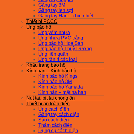
Găng tay 3M
Găng tay len sợi
Găng tay Hàn – chịu nhiệt
Thiết bị PCCC
Ủng bảo hộ
Ủng yếm nhựa
Ủng nhựa PVC trắng
Ủng bảo hộ Hoa San
Ủng bảo hộ Thuỳ Dương
Ủng liền quần
Ủng rằn ri các loại
Khẩu trang bảo hộ
Kính hàn – Kính bảo hộ
Kính bảo hộ Kings
Kính bảo hộ 3M
Kính bảo hộ Yamada
Kính hàn – mặt nạ hàn
Nút tai, bịt tai chống ồn
Thiết bị an toàn điện
Ủng cách điện
Găng tay cách điện
Sào cách điện
Thảm cách điện
Dụng cụ cách điện