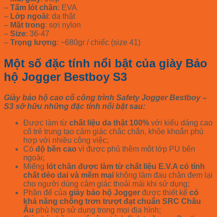
–
Tấm lót chân
: EVA
–
Lớp ngoài
: da thật
–
Mặt trong
: sợi nylon
–
Size
: 36-47
–
Trọng lượng
: ~680gr / chiếc (size 41)
Một số đặc tính nổi bật của giày Bảo
hộ Jogger Bestboy S3
Giày bảo hộ cao cổ công trình Safety Jogger Bestboy –
S3 sỡ hữu những đặc tính nổi bật sau:
Được làm từ
chất liệu da thật 100%
với kiểu dáng cao
cổ trẻ trung tạo cảm giác chắc chắn, khỏe khoắn phù
hợp với nhiều công việc;
Có
độ bền cao
vì được phủ thêm một lớp PU bên
ngoài;
Miếng
lót chân được làm từ chất liệu E.V.A có tính
chất dẻo dai và mềm mại
không làm đau chân đem lại
cho người dùng cảm giác thoải mái khi sử dụng;
Phần đế của
giày bảo hộ Jogger
được thiết kế
có
khả năng chống trơn trượt đạt chuẩn SRC Châu
Âu
phù hợp sử dụng trong mọi địa hình;