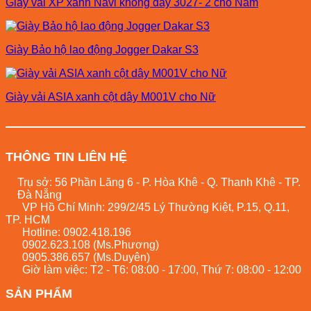
Giày vải XP xanh Navi không dây 3027- 2 cho Nam
Giày Bảo hộ lao động Jogger Dakar S3
Giày vải ASIA xanh cột dây M001V cho Nữ
THÔNG TIN LIÊN HỆ
Trụ sở: 56 Phần Lăng 6 - P. Hòa Khê - Q. Thanh Khê - TP.
Đà Nẵng
VP Hồ Chí Minh: 299/2/45 Lý Thường Kiệt, P.15, Q.11,
TP. HCM
Hotline:
0902.418.196
0902.623.108
(Ms.Phương)
0905.386.657
(Ms.Duyên)
Giờ làm việc: T2 - T6: 08:00 - 17:00, Thứ 7: 08:00 - 12:00
SẢN PHẨM