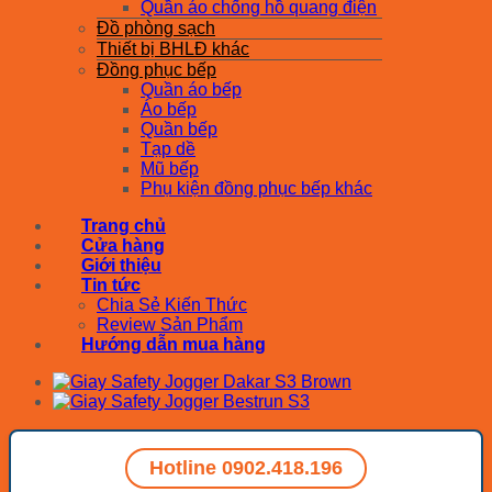
Quần áo chống hồ quang điện
Đồ phòng sạch
Thiết bị BHLĐ khác
Đồng phục bếp
Quần áo bếp
Áo bếp
Quần bếp
Tạp dề
Mũ bếp
Phụ kiện đồng phục bếp khác
Trang chủ
Cửa hàng
Giới thiệu
Tin tức
Chia Sẻ Kiến Thức
Review Sản Phẩm
Hướng dẫn mua hàng
Hotline 0902.418.196