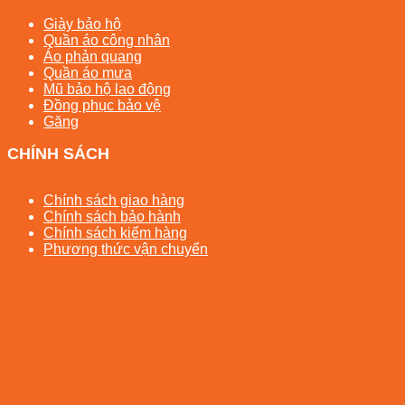
Giày bảo hộ
Quần áo công nhân
Áo phản quang
Quần áo mưa
Mũ bảo hộ lao động
Đồng phục bảo vệ
Găng
CHÍNH SÁCH
Chính sách giao hàng
Chính sách bảo hành
Chính sách kiểm hàng
Phương thức vận chuyển