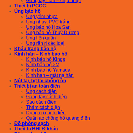
Găng tay Hàn – chịu nhiệt
Thiết bị PCCC
Ủng bảo hộ
Ủng yếm nhựa
Ủng nhựa PVC trắng
Ủng bảo hộ Hoa San
Ủng bảo hộ Thuỳ Dương
Ủng liền quần
Ủng rằn ri các loại
Khẩu trang bảo hộ
Kính hàn – Kính bảo hộ
Kính bảo hộ Kings
Kính bảo hộ 3M
Kính bảo hộ Yamada
Kính hàn – mặt nạ hàn
Nút tai, bịt tai chống ồn
Thiết bị an toàn điện
Ủng cách điện
Găng tay cách điện
Sào cách điện
Thảm cách điện
Dụng cụ cách điện
Quần áo chống hồ quang điện
Đồ phòng sạch
Thiết bị BHLĐ khác