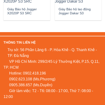
Giày Bảo hộ Jogger
Giày Bảo hộ lao động
X2020P S3 SRC
Jogger Dakar S3
THÔNG TIN LIÊN HỆ
Trụ sở: 56 Phần Lăng 6 - P. Hòa Khê - Q. Thanh Khê -
TP. Đà Nẵng
VP Hồ Chí Minh: 299/2/45 Lý Thường Kiệt, P.15, Q.11,
TP. HCM
Hotline:
0902.418.196
0902.623.108
(Ms.Phương)
0905.386.657
(Ms.Duyên)
Giờ làm việc: T2 - T6: 08:00 - 17:00, Thứ 7: 08:00 -
12:00