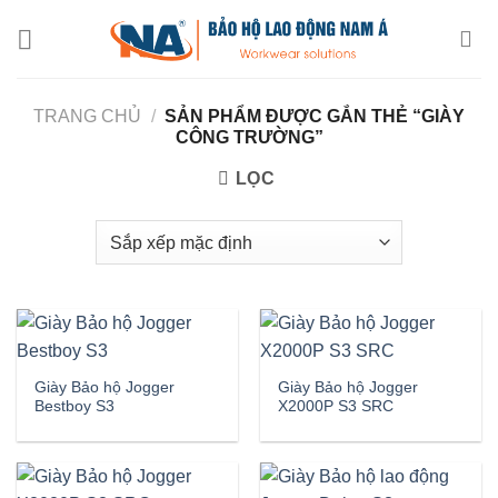
Chuyển
đến
nội
dung
TRANG CHỦ
/
SẢN PHẨM ĐƯỢC GẮN THẺ “GIÀY
CÔNG TRƯỜNG”
LỌC
Giày Bảo hộ Jogger
Giày Bảo hộ Jogger
Bestboy S3
X2000P S3 SRC