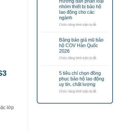
Hướng dẫn phân loại
áo
rẻ
lưới
nhóm thiết bị bảo hộ
đáng
phản
lao động cho các
mua
quang
nhất
ngành
công
2026
ở
Chức năng bình luận bị tắt
trình
Hướng
tối
dẫn
ưu
Bảng báo giá mũ bảo
phân
chi
loại
hộ COV Hàn Quốc
phí
nhóm
2026
thiết
ở
Chức năng bình luận bị tắt
bị
Bảng
bảo
báo
hộ
S3
5 tiêu chí chọn đồng
giá
lao
mũ
phục bảo hộ lao động
động
bảo
uy tín, chất lượng
cho
hộ
các
ở
Chức năng bình luận bị tắt
COV
ngành
5
Hàn
tiêu
Quốc
chí
oặc lớp
2026
chọn
đồng
phục
bảo
hộ