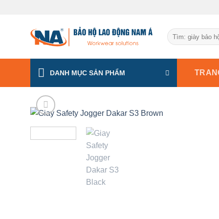
Chuyển
đến
nội
Tìm
dung
kiếm:
TRAN
DANH MỤC SẢN PHẨM