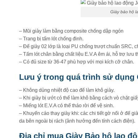
Giày bảo hộ 
– Mũi giày làm bằng composite chống dập ngón
– Trang bị tấm lót chống đinh.
– Đế giày 02 lớp là loại PU chống trượt chuẩn SRC, ch
– Tấm lót chân bằng chất liệu E.V.A êm ái, hỗ trợ lưu 
– Có đủ size từ 36-47 phù hợp với mọi kích cỡ chân.
Lưu ý trong quá trình sử dụng
– Không dùng nhiệt độ cao để làm khô giày.
– Khi giày bị ướt có thể làm khô bằng cách vò chặt giấ
– Miếng lót E.V.A có thể tháo rời để vệ sinh.
– Khuyến cáo thay giày khi: các chi tiết gờ nổi ở đế g
da bên ngoài bị rách (ảnh hưởng đến tính cách điện).
Địa chỉ mua Giày Bảo hộ lao đ