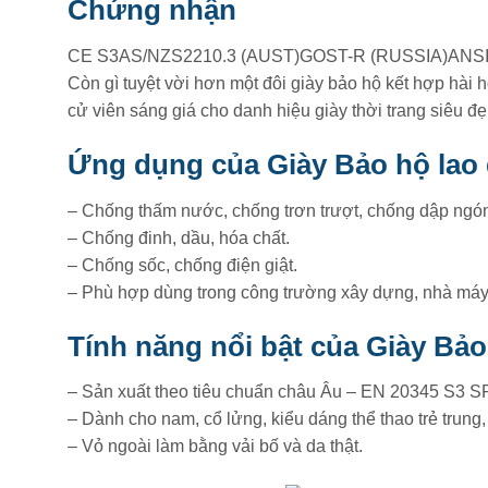
Chứng nhận
CE S3AS/NZS2210.3 (AUST)GOST-R (RUSSIA)ANSI 
Còn gì tuyệt vời hơn một đôi giày bảo hộ kết hợp hài 
cử viên sáng giá cho danh hiệu giày thời trang siêu đẹ
Ứng dụng của Giày Bảo hộ lao
– Chống thấm nước, chống trơn trượt, chống dập ngó
– Chống đinh, dầu, hóa chất.
– Chống sốc, chống điện giật.
– Phù hợp dùng trong công trường xây dựng, nhà máy,
Tính năng nổi bật của Giày Bả
– Sản xuất theo tiêu chuẩn châu Âu – EN 20345 S3 S
– Dành cho nam, cổ lửng, kiểu dáng thể thao trẻ trung
– Vỏ ngoài làm bằng vải bố và da thật.