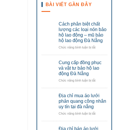
BÀI VIẾT GẦN ĐÂY
Cách phân biệt chất
lượng các loại nón bảo
hộ lao động – mũ bảo
hộ lao động Đà Nẵng
ở
Chức năng bình luận bị tắt
Cách
phân
Cung cấp đồng phục
biệt
chất
và vật tư bảo hộ lao
lượng
động Đà Nẵng
các
ở
Chức năng bình luận bị tắt
loại
Cung
nón
cấp
bảo
Địa chỉ mua áo lưới
đồng
hộ
phục
phản quang công nhân
lao
và
uy tín tại đà nẵng
động
vật
–
ở
Chức năng bình luận bị tắt
tư
mũ
Địa
bảo
bảo
chỉ
hộ
hộ
Địa chỉ bán áo lưới
mua
lao