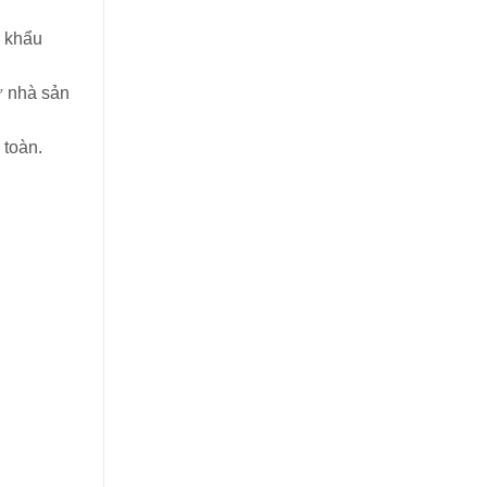
lao
động
p khẩu
uy
tín,
ừ nhà sản
chất
lượng
 toàn.