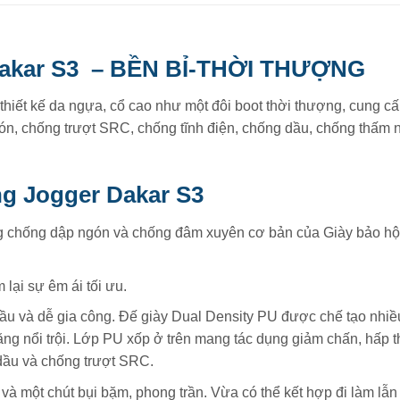
Dakar S3 –
BỀN BỈ-THỜI THƯỢNG
 thiết kế da ngựa, cổ cao như một đôi boot thời thượng, cung c
gón, chống trượt SRC, chống tĩnh điện, chống dầu, chống thấm
ng Jogger Dakar S3
ăng chống dập ngón và chống đâm xuyên cơ bản của Giày bảo hộ
lại sự êm ái tối ưu.
dầu và dễ gia công. Đế giày Dual Density PU được chế tạo nhi
g nổi trội. Lớp PU xốp ở trên mang tác dụng giảm chấn, hấp t
dầu và chống trượt SRC.
g và một chút bụi bặm, phong trần. Vừa có thể kết hợp đi làm lẫn