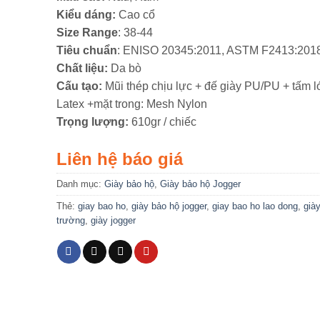
Kiểu dáng:
Cao cổ
Size Range
: 38-44
Tiêu chuẩn
: ENISO 20345:2011, ASTM F2413:201
Chất liệu:
Da bò
Cấu tạo:
Mũi thép chịu lực + đế giày PU/PU + tấm ló
Latex +mặt trong: Mesh Nylon
Trọng lượng:
610gr / chiếc
Liên hệ báo giá
Danh mục:
Giày bảo hộ
,
Giày bảo hộ Jogger
Thẻ:
giay bao ho
,
giày bảo hộ jogger
,
giay bao ho lao dong
,
già
trường
,
giày jogger