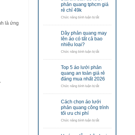
lao
áo
phản quang tphcm giá
động
động
lưới
rẻ chỉ 49k
Đà
Đà
phản
Nẵng
Nẵng
ở
Chức năng bình luận bị tắt
quang
Địa
nh là ứng
công
chỉ
nhân
Dây phản quang may
bán
uy
áo
lên áo có tất cả bao
tín
lưới
nhiêu loại?
tại
phản
đà
ở
Chức năng bình luận bị tắt
quang
nẵng
Dây
tphcm
phản
giá
Top 5 áo lưới phản
quang
rẻ
may
quang an toàn giá rẻ
chỉ
lên
đáng mua nhất 2026
49k
.
áo
ở
Chức năng bình luận bị tắt
có
Top
tất
5
cả
Cách chọn áo lưới
áo
bao
lưới
phản quang công trình
nhiêu
phản
tối ưu chi phí
loại?
quang
ở
Chức năng bình luận bị tắt
an
Cách
toàn
chọn
giá