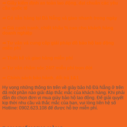
➦
Giấy kiểm định an toàn lao động, đạt chuẩn các yêu
cầu quốc tế
➦ Có sẵn hàng tại Đà Nẵng và giao nhanh trong ngày
➦ Giá cạnh tranh, chiết khấu % cao cho khách hàng
doanh nghiệp
➦ Tư vấn và cung cấp giải pháp đồ bảo hộ lao động
miễn phí
➦
Thiết kế và giao hàng miễn phí
➦
Tư vấn chăm sóc 24/7 miễn phí trọn đời
➦
Chính sách bảo hành, đổi trả 1&1
Hy vọng những thông tin trên về giày bảo hộ Đà Nẵng ở trên
đã một phần nào giải đáp thắc mắc của khách hàng. Khi phải
đắn đo chọn đơn vị mua giày bảo hộ lao động. Để giải quyết
kịp thời nhu cầu và thắc mắc của bạn, vui lòng liên hệ số
Hotline: 0902.623.108 để được hỗ trợ miễn phí.