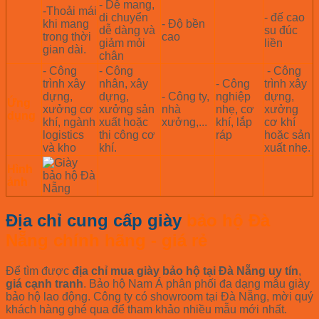
-
Dễ mang,
-Thoải mái
di chuyển
-
đế cao
khi mang
-
Độ bền
dễ dàng và
su đúc
trong thời
cao
giảm mỏi
liền
gian dài.
chân
- Công
- Công
- Công
trình xây
nhân,
xây
- Công
trình xây
dựng,
dựng,
- Công ty,
nghiệp
dựng,
Ứng
xưởng cơ
xưởng sản
nhà
nhẹ, cơ
xưởng
dụng
khí, ngành
xuất hoặc
xưởng,...
khí, lắp
cơ khí
logistics
thi công cơ
ráp
hoặc sản
và kho
khí.
xuất nhẹ.
Hình
ảnh
Địa chỉ cung cấp giày
bảo hộ Đà
Nẵng chính hãng - giá rẻ
Để tìm được
địa chỉ mua giày bảo hộ tại Đà Nẵng uy tín
,
giá cạnh tranh
. Bảo hộ Nam Á phân phối đa dạng mẫu giày
bảo hộ lao động. Công ty có showroom tại Đà Nẵng, mời quý
khách hàng ghé qua để tham khảo nhiều mẫu mới nhất.