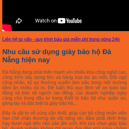
Liên hệ tư vấn - quy trình báo giá miễn phí trong vòng 24h
Nhu cầu sử dụng giày bảo hộ Đà
Nẵng hiện nay
Đà Nẵng đang phát triển mạnh với nhiều khu công nghệ cao,
công trình xây dựng lớn và hàng loạt dự án mới. Đội ngũ
công nhân, kỹ sư thường xuyên làm việc trong môi trường
tiềm ẩn nhiều rủi ro. Để tuân thủ quy định về an toàn lao
động và bảo vệ người lao động, các doanh nghiệp ngày
càng chú trọng đầu tư trang thiết bị bảo hộ như quần áo,
găng tay và đặc biệt là giày bảo hộ,...
Đây là vật tư vô cùng cần thiết, giúp cán bộ công nhân viên
hạn chế chấn thương do vật nặng rơi, dẫm phải đinh thép
hay trượt ngã trên nền sàn ẩm ướt. Khi lựa chọn giày bảo
hộ, doanh nghiệp không chỉ quan tâm đến khả năng chống