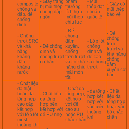
- Giày trang
phẩm
- M
ũi
composite
- Giày có
bị mũi thép
thường
thép đạt
chống va
mũi thép
chống dập
tích hợp
chuẩn
đập, đế
bảo vệ
ngón
mũi thép
quốc tế
chống
chịu lực
đinh
- Đế
-
Đế
-
Chống
chống
chống
trượt SRC
đâm
-
Lớp lót
trơn
và khả
-
Đế chống
xuyên,
chống
trượt và
năng
đinh và
chống
đinh và
khả năng
kháng
chống trượt
trơn trượt
đế cao
chống
dầu,
cơ bản
và có khả
su chống
đâm
kháng
năng chịu
trượt
xuyên cơ
nước
mài mòn
bản
tốt.
-
Chất liệu
da thật
- Chất da
-
da tổng
-
Chất
hoặc da
- Chất liệu
tổng hợp,
hợp kết
liệu da
tổng hợp
da tổng
kết hợp
hợp với
tổng hợp
cao cấp
hợp bền,
với đế
vải lưới
hoặc vải
kết hợp
kết hợp với
cao su
thoáng
bố chắc
với lớp lót
đế PU nhẹ
hoặc PU
khí
chắn
mesh
chắc chắn
thoáng khí