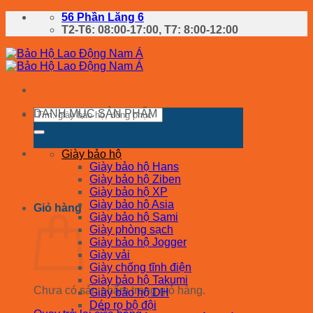
Chuyển
56 Phần Lăng 6
đến
T2-T6: 08:00-17:00, T7: 8:00-12:00
nội
dung
Tìm
DANH MỤC SẢN PHẨM
kiếm:
Giày bảo hộ
CHÍNH SÁCH
GIẢI ĐÁP
Giày bảo hộ Hans
Giày bảo hộ Ziben
0902.418.196
Giày bảo hộ XP
Giày bảo hộ Asia
Giỏ hàng
Giày bảo hộ Sami
Giày phòng sạch
Giày bảo hộ Jogger
Giày vải
Giày chống tĩnh điện
Giày bảo hộ Takumi
Chưa có sản phẩm trong giỏ hàng.
Giày bảo hộ DH
Dép rọ bộ đội