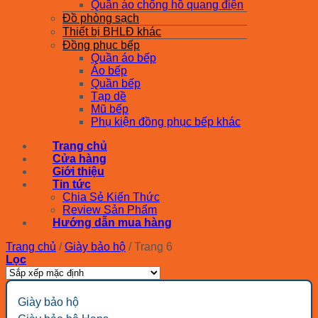
Quần áo chống hồ quang điện
Đồ phòng sạch
Thiết bị BHLĐ khác
Đồng phục bếp
Quần áo bếp
Áo bếp
Quần bếp
Tạp dề
Mũ bếp
Phụ kiện đồng phục bếp khác
Trang chủ
Cửa hàng
Giới thiệu
Tin tức
Chia Sẻ Kiến Thức
Review Sản Phẩm
Hướng dẫn mua hàng
Trang chủ
/
Giày bảo hộ
/
Trang 6
Lọc
Giày bảo hộ