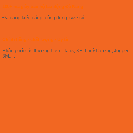
100+ mã giày bảo hộ lao động Đà Nẵng
Đa dạng kiểu dáng, công dụng, size số
Chính hãng - chất lượng - Uy tín
Phân phối các thương hiệu: Hans, XP, Thuỳ Dương, Jogger,
3M,....