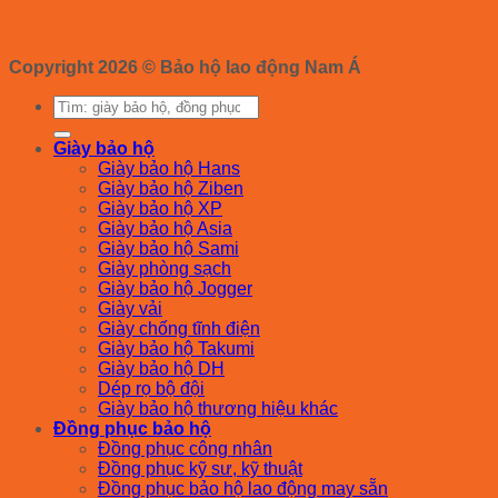
Copyright 2026 ©
Bảo hộ lao động Nam Á
Tìm
kiếm:
Giày bảo hộ
Giày bảo hộ Hans
Giày bảo hộ Ziben
Giày bảo hộ XP
Giày bảo hộ Asia
Giày bảo hộ Sami
Giày phòng sạch
Giày bảo hộ Jogger
Giày vải
Giày chống tĩnh điện
Giày bảo hộ Takumi
Giày bảo hộ DH
Dép rọ bộ đội
Giày bảo hộ thương hiệu khác
Đồng phục bảo hộ
Đồng phục công nhân
Đồng phục kỹ sư, kỹ thuật
Đồng phục bảo hộ lao động may sẵn