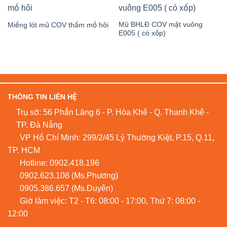
Mũ BHLĐ COV mặt vuông
Miếng lót mũ COV thấm mồ hôi
E005 ( có xốp)
THÔNG TIN LIÊN HỆ
Trụ sở: 56 Phần Lăng 6 - P. Hòa Khê - Q. Thanh Khê -
TP. Đà Nẵng
VP Hồ Chí Minh: 299/2/45 Lý Thường Kiệt, P.15, Q.11,
TP. HCM
Hotline:
0902.418.196
0902.623.108
(Ms.Phương)
0905.386.657
(Ms.Duyên)
Giờ làm việc: T2 - T6: 08:00 - 17:00, Thứ 7: 08:00 -
12:00