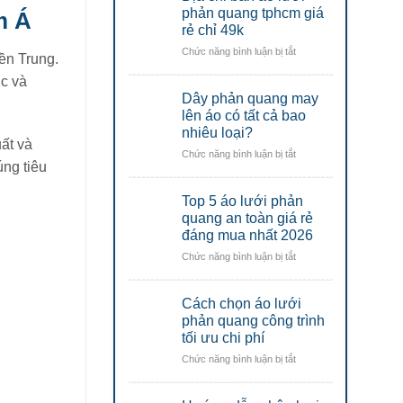
lao
áo
phản quang tphcm giá
m Á
động
động
lưới
rẻ chỉ 49k
Đà
Đà
phản
Nẵng
Nẵng
ở
Chức năng bình luận bị tắt
quang
ền Trung.
Địa
công
ớc và
chỉ
nhân
Dây phản quang may
bán
uy
áo
lên áo có tất cả bao
tín
lưới
nhiêu loại?
tại
phản
ất và
đà
ở
Chức năng bình luận bị tắt
quang
nẵng
úng tiêu
Dây
tphcm
phản
giá
Top 5 áo lưới phản
quang
rẻ
may
quang an toàn giá rẻ
chỉ
lên
đáng mua nhất 2026
49k
áo
ở
Chức năng bình luận bị tắt
có
Top
tất
5
cả
Cách chọn áo lưới
áo
bao
lưới
phản quang công trình
nhiêu
phản
tối ưu chi phí
loại?
quang
ở
Chức năng bình luận bị tắt
an
Cách
toàn
chọn
giá