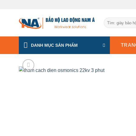
Chuyển
đến
nội
Tìm
dung
kiếm:
TRAN
DANH MỤC SẢN PHẨM