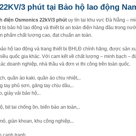
22KV/3 phút tại Bảo hộ lao động Na
h điện Osmonics 22kV/3 phút
uy tín tại khu vực Đà Nẵng – mi
ết bị bảo hộ lao động và thiết bị an toàn điện hàng đầu trong nư
 phẩm chất lượng cao, đạt chuẩn an toàn.
ảo hộ lao động và trang thiết bị BHLĐ chính hãng, được sản xu
hiều quốc gia khác. Với cam kết về chất lượng – minh bạch – đ
ác doanh nghiệp, nhà thầu và đơn vị thi công trên toàn quốc.
 quần áo kaki, quần áo chịu nhiệt,..
 tay phủ sơn, găng tay chịu dầu,..
 giày vải bảo hộ,..
 bịt tai chống ồn, biển báo an toàn,..
ỏ, giàn khoan, khu công nghiệp,..
 cạnh tranh.