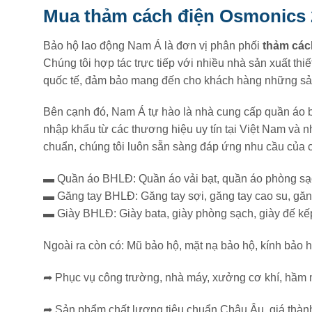
Mua thảm cách điện Osmonics 
Bảo hộ lao động Nam Á là đơn vị phân phối
thảm các
Chúng tôi hợp tác trực tiếp với nhiều nhà sản xuất thi
quốc tế, đảm bảo mang đến cho khách hàng những sản
Bên cạnh đó, Nam Á tự hào là nhà cung cấp quần áo b
nhập khẩu từ các thương hiệu uy tín tại Việt Nam và n
chuẩn, chúng tôi luôn sẵn sàng đáp ứng nhu cầu của c
▬ Quần áo BHLĐ: Quần áo vải bạt, quần áo phòng sạch,
▬ Găng tay BHLĐ: Găng tay sợi, găng tay cao su, găng
▬ Giày BHLĐ: Giày bata, giày phòng sạch, giày đế kếp,
Ngoài ra còn có: Mũ bảo hộ, mặt nạ bảo hộ, kính bảo hộ,
➦ Phục vụ công trường, nhà máy, xưởng cơ khí, hầm m
➦ Sản phẩm chất lượng tiêu chuẩn Châu Âu, giá thành