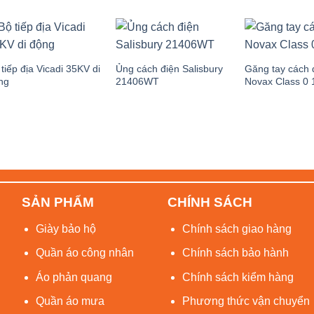
 tiếp địa Vicadi 35KV di
Ủng cách điện Salisbury
Găng tay cách 
ng
21406WT
Novax Class 0
SẢN PHẨM
CHÍNH SÁCH
Giày bảo hộ
Chính sách giao hàng
Quần áo công nhân
Chính sách bảo hành
Áo phản quang
Chính sách kiểm hàng
Quần áo mưa
Phương thức vận chuyển