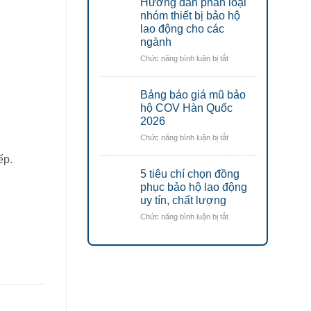
Hướng dẫn phân loại
áo
rẻ
lưới
nhóm thiết bị bảo hộ
đáng
phản
lao động cho các
mua
quang
nhất
ngành
công
2026
ở
Chức năng bình luận bị tắt
trình
Hướng
tối
dẫn
ưu
Bảng báo giá mũ bảo
phân
chi
loại
hộ COV Hàn Quốc
phí
nhóm
2026
thiết
ở
Chức năng bình luận bị tắt
bị
Bảng
bảo
ếp.
báo
hộ
5 tiêu chí chọn đồng
giá
lao
mũ
phục bảo hộ lao động
động
bảo
uy tín, chất lượng
cho
hộ
các
ở
Chức năng bình luận bị tắt
COV
ngành
5
Hàn
tiêu
Quốc
chí
2026
chọn
đồng
phục
bảo
hộ