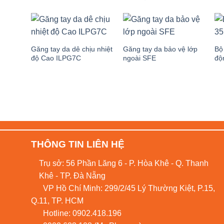
Găng tay da dê chịu nhiệt
Găng tay da bảo vệ lớp
Bộ
độ Cao ILPG7C
ngoài SFE
độ
THÔNG TIN LIÊN HỆ
Trụ sở: 56 Phần Lăng 6 - P. Hòa Khê - Q. Thanh
Khê - TP. Đà Nẵng
VP Hồ Chí Minh: 299/2/45 Lý Thường Kiệt, P.15,
Q.11, TP. HCM
Hotline:
0902.418.196