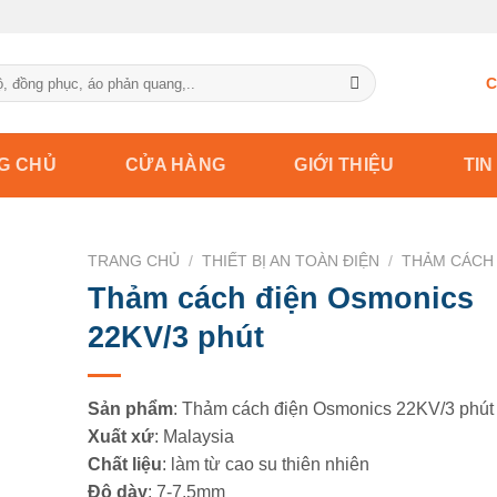
C
G CHỦ
CỬA HÀNG
GIỚI THIỆU
TIN
TRANG CHỦ
/
THIẾT BỊ AN TOÀN ĐIỆN
/
THẢM CÁCH 
Thảm cách điện Osmonics
22KV/3 phút
Sản phẩm
: Thảm cách điện Osmonics 22KV/3 phút
Xuất xứ
: Malaysia
Chất liệu
: làm từ cao su thiên nhiên
Độ dày
: 7-7,5mm