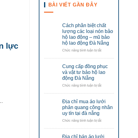
BÀI VIẾT GẦN ĐÂY
Cách phân biệt chất
lượng các loại nón bảo
hộ lao động – mũ bảo
hộ lao động Đà Nẵng
n lực
ở
Chức năng bình luận bị tắt
Cách
phân
Cung cấp đồng phục
biệt
chất
và vật tư bảo hộ lao
lượng
động Đà Nẵng
các
ở
Chức năng bình luận bị tắt
loại
Cung
nón
cấp
bảo
ị…
Địa chỉ mua áo lưới
đồng
hộ
phục
phản quang công nhân
lao
và
uy tín tại đà nẵng
động
vật
–
ở
Chức năng bình luận bị tắt
tư
mũ
Địa
bảo
bảo
chỉ
hộ
hộ
Địa chỉ bán áo lưới
mua
lao