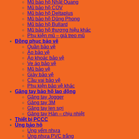
Mũ bảo hộ Nhật Quang
Mũ bảo hộ COV
Mũ bảo hộ Deltaplus
Mũ bảo hộ Dũng Phong
Mũ bảo hộ Bullard
Mũ bảo hộ thương hiệu khác
Phụ kiện mũ – giá treo mũ
Đồng phục bảo vệ
Quần bảo vệ
Áo bảo vệ
Áo khoác bảo vệ
Ve áo bảo vệ
Mũ bảo vệ
Giày bảo vệ
Cầu vai bảo vệ
Phụ kiện bảo vệ khác
Găng tay bảo hộ lao động
Găng tay Jogger
Găng tay 3M
Găng tay len sợi
Găng tay Hàn – chịu nhiệt
Thiết bị PCCC
Ủng bảo hộ
Ủng yếm nhựa
Ủng nhựa PVC trắng