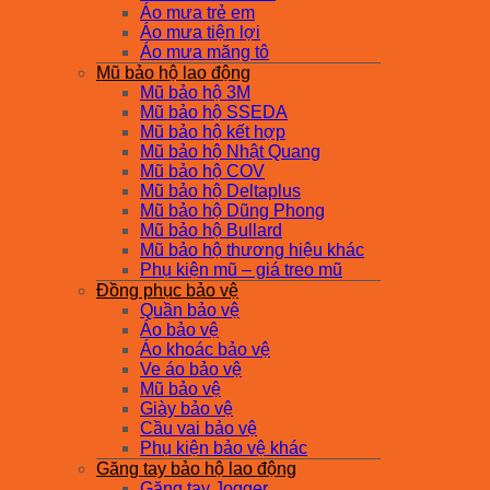
Áo mưa trẻ em
Áo mưa tiện lợi
Áo mưa măng tô
Mũ bảo hộ lao động
Mũ bảo hộ 3M
Mũ bảo hộ SSEDA
Mũ bảo hộ kết hợp
Mũ bảo hộ Nhật Quang
Mũ bảo hộ COV
Mũ bảo hộ Deltaplus
Mũ bảo hộ Dũng Phong
Mũ bảo hộ Bullard
Mũ bảo hộ thương hiệu khác
Phụ kiện mũ – giá treo mũ
Đồng phục bảo vệ
Quần bảo vệ
Áo bảo vệ
Áo khoác bảo vệ
Ve áo bảo vệ
Mũ bảo vệ
Giày bảo vệ
Cầu vai bảo vệ
Phụ kiện bảo vệ khác
Găng tay bảo hộ lao động
Găng tay Jogger