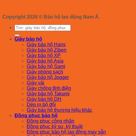
Copyright 2026 ©
Bảo hộ lao động Nam Á
Tìm
kiếm:
Giày bảo hộ
Giày bảo hộ Hans
Giày bảo hộ Ziben
Giày bảo hộ XP
Giày bảo hộ Asia
Giày bảo hộ Sami
Giày phòng sạch
Giày bảo hộ Jogger
Giày vải
Giày chống tĩnh điện
Giày bảo hộ Takumi
Giày bảo hộ DH
Dép rọ bộ đội
Giày bảo hộ thương hiệu khác
Đồng phục bảo hộ
Đồng phục công nhân
Đồng phục kỹ sư, kỹ thuật
Đồng phục bảo hộ lao động may sẵn