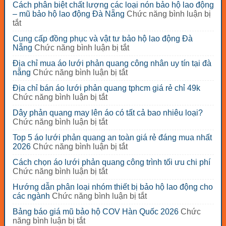
Cách phân biệt chất lượng các loại nón bảo hộ lao động
– mũ bảo hộ lao động Đà Nẵng
Chức năng bình luận bị
ở
tắt
Cách
Cung cấp đồng phục và vật tư bảo hộ lao động Đà
phân
ở
Nẵng
Chức năng bình luận bị tắt
biệt
Cung
chất
Địa chỉ mua áo lưới phản quang công nhân uy tín tại đà
cấp
lượng
ở
nẵng
Chức năng bình luận bị tắt
đồng
các
Địa
phục
loại
Địa chỉ bán áo lưới phản quang tphcm giá rẻ chỉ 49k
chỉ
và
nón
ở
Chức năng bình luận bị tắt
mua
vật
bảo
Địa
áo
tư
Dây phản quang may lên áo có tất cả bao nhiêu loại?
hộ
chỉ
lưới
bảo
ở
Chức năng bình luận bị tắt
lao
bán
phản
hộ
Dây
động
áo
quang
Top 5 áo lưới phản quang an toàn giá rẻ đáng mua nhất
lao
phản
–
lưới
công
ở
2026
Chức năng bình luận bị tắt
động
quang
mũ
phản
nhân
Top
Đà
may
bảo
quang
Cách chọn áo lưới phản quang công trình tối ưu chi phí
uy
5
Nẵng
lên
hộ
tphcm
ở
Chức năng bình luận bị tắt
tín
áo
áo
lao
giá
Cách
tại
lưới
có
động
Hướng dẫn phân loại nhóm thiết bị bảo hộ lao động cho
rẻ
chọn
đà
phản
tất
Đà
ở
các ngành
Chức năng bình luận bị tắt
chỉ
áo
nẵng
quang
cả
Nẵng
Hướng
49k
lưới
an
Bảng báo giá mũ bảo hộ COV Hàn Quốc 2026
Chức
bao
dẫn
phản
toàn
ở
năng bình luận bị tắt
nhiêu
phân
quang