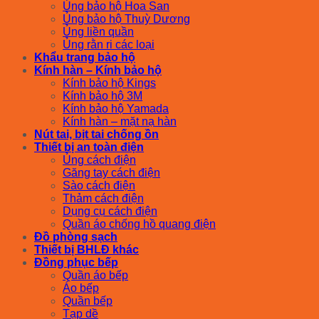
Ủng bảo hộ Hoa San
Ủng bảo hộ Thuỳ Dương
Ủng liền quần
Ủng rằn ri các loại
Khẩu trang bảo hộ
Kính hàn – Kính bảo hộ
Kính bảo hộ Kings
Kính bảo hộ 3M
Kính bảo hộ Yamada
Kính hàn – mặt nạ hàn
Nút tai, bịt tai chống ồn
Thiết bị an toàn điện
Ủng cách điện
Găng tay cách điện
Sào cách điện
Thảm cách điện
Dụng cụ cách điện
Quần áo chống hồ quang điện
Đồ phòng sạch
Thiết bị BHLĐ khác
Đồng phục bếp
Quần áo bếp
Áo bếp
Quần bếp
Tạp dề