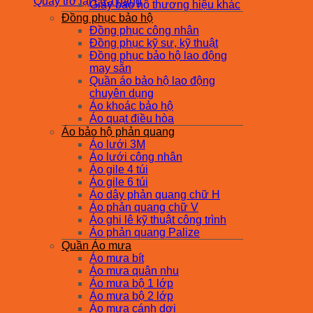
Quay trở lại cửa hàng
Giày bảo hộ thương hiệu khác
Đồng phục bảo hộ
Đồng phục công nhân
Đồng phục kỹ sư, kỹ thuật
Đồng phục bảo hộ lao động
may sẵn
Quần áo bảo hộ lao động
chuyên dụng
Áo khoác bảo hộ
Áo quạt điều hòa
Áo bảo hộ phản quang
Áo lưới 3M
Áo lưới công nhân
Áo gile 4 túi
Áo gile 6 túi
Áo dây phản quang chữ H
Áo phản quang chữ V
Áo ghi lê kỹ thuật công trình
Áo phản quang Palize
Quần Áo mưa
Áo mưa bít
Áo mưa quân nhu
Áo mưa bộ 1 lớp
Áo mưa bộ 2 lớp
Áo mưa cánh dơi