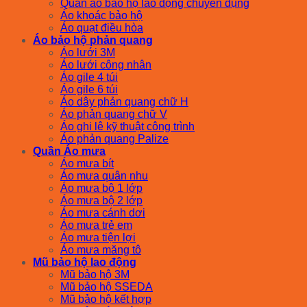
Quần áo bảo hộ lao động chuyên dụng
Áo khoác bảo hộ
Áo quạt điều hòa
Áo bảo hộ phản quang
Áo lưới 3M
Áo lưới công nhân
Áo gile 4 túi
Áo gile 6 túi
Áo dây phản quang chữ H
Áo phản quang chữ V
Áo ghi lê kỹ thuật công trình
Áo phản quang Palize
Quần Áo mưa
Áo mưa bít
Áo mưa quân nhu
Áo mưa bộ 1 lớp
Áo mưa bộ 2 lớp
Áo mưa cánh dơi
Áo mưa trẻ em
Áo mưa tiện lợi
Áo mưa măng tô
Mũ bảo hộ lao động
Mũ bảo hộ 3M
Mũ bảo hộ SSEDA
Mũ bảo hộ kết hợp