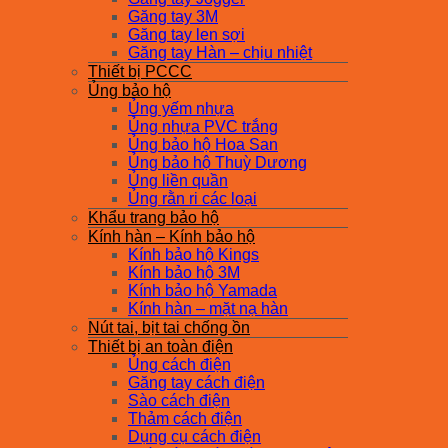
Găng tay 3M
Găng tay len sợi
Găng tay Hàn – chịu nhiệt
Thiết bị PCCC
Ủng bảo hộ
Ủng yếm nhựa
Ủng nhựa PVC trắng
Ủng bảo hộ Hoa San
Ủng bảo hộ Thuỳ Dương
Ủng liền quần
Ủng rằn ri các loại
Khẩu trang bảo hộ
Kính hàn – Kính bảo hộ
Kính bảo hộ Kings
Kính bảo hộ 3M
Kính bảo hộ Yamada
Kính hàn – mặt nạ hàn
Nút tai, bịt tai chống ồn
Thiết bị an toàn điện
Ủng cách điện
Găng tay cách điện
Sào cách điện
Thảm cách điện
Dụng cụ cách điện