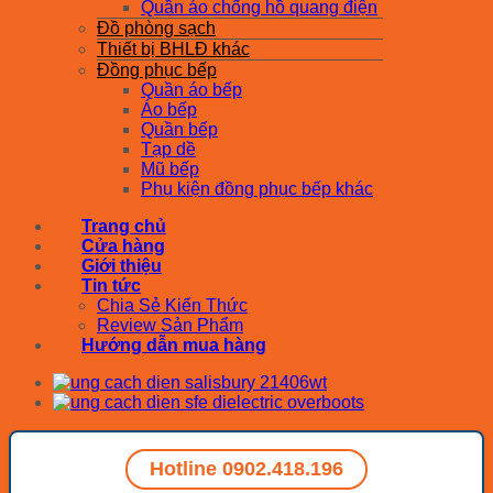
Quần áo chống hồ quang điện
Đồ phòng sạch
Thiết bị BHLĐ khác
Đồng phục bếp
Quần áo bếp
Áo bếp
Quần bếp
Tạp dề
Mũ bếp
Phụ kiện đồng phục bếp khác
Trang chủ
Cửa hàng
Giới thiệu
Tin tức
Chia Sẻ Kiến Thức
Review Sản Phẩm
Hướng dẫn mua hàng
Hotline 0902.418.196