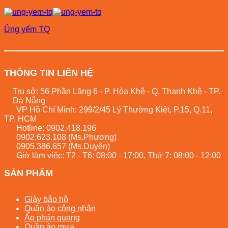
Ủng yếm TQ
THÔNG TIN LIÊN HỆ
Trụ sở: 56 Phần Lăng 6 - P. Hòa Khê - Q. Thanh Khê - TP.
Đà Nẵng
VP Hồ Chí Minh: 299/2/45 Lý Thường Kiệt, P.15, Q.11,
TP. HCM
Hotline:
0902.418.196
0902.623.108
(Ms.Phương)
0905.386.657
(Ms.Duyên)
Giờ làm việc: T2 - T6: 08:00 - 17:00, Thứ 7: 08:00 - 12:00
SẢN PHẨM
Giày bảo hộ
Quần áo công nhân
Áo phản quang
Quần áo mưa