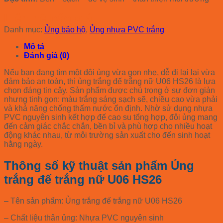
Liên hệ báo giá
Danh mục:
Ủng bảo hộ
,
Ủng nhựa PVC trắng
Mô tả
Đánh giá (0)
Nếu bạn đang tìm một đôi ủng vừa gọn nhẹ, dễ đi lại lại vừa
đảm bảo an toàn, thì ủng trắng đế trắng nữ U06 HS26 là lựa
chọn đáng tin cậy. Sản phẩm được chú trọng ở sự đơn giản
nhưng tinh gọn: màu trắng sáng sạch sẽ, chiều cao vừa phải
và khả năng chống thấm nước ổn định. Nhờ sử dụng nhựa
PVC nguyên sinh kết hợp đế cao su tổng hợp, đôi ủng mang
đến cảm giác chắc chắn, bền bỉ và phù hợp cho nhiều hoạt
động khác nhau, từ môi trường sản xuất cho đến sinh hoạt
hằng ngày.
Thông số kỹ thuật sản phẩm Ủng
trắng đế trắng nữ U06 HS26
– Tên sản phẩm: Ủng trắng đế trắng nữ U06 HS26
– Chất liệu thân ủng: Nhựa PVC nguyên sinh