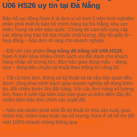
U06 HS26 uy tín tại Đà Nẵng
Bảo hộ lao động Nam Á là đơn vị có hơn 5 năm kinh nghiệm
phân phối thiết bị bảo hộ chính hãng tại Đà Nẵng, khu vực
miền Trung và trên toàn quốc. Chúng tôi cam kết cung cấp
các dòng ủng bảo hộ đạt chuẩn chất lượng, đầy đủ giấy tờ –
hợp đồng – hóa đơn rõ ràng cho doanh nghiệp.
– Đối với sản phẩm
Ủng trắng đế trắng nữ U06 HS26
,
Nam Á triển khai nhiều chính sách ưu đãi dành cho khách
hàng nhập số lượng lớn, đảm bảo giao đúng mẫu – đúng
size – đúng tiêu chuẩn kỹ thuật theo thông tin công bố.
– Tất cả hình ảnh, thông số kỹ thuật và tài liệu liên quan đều
được công khai minh bạch giúp doanh nghiệp dễ dàng kiểm
tra, đối chiếu trước khi đặt hàng. Với các đơn hàng số lượng
lớn, Nam Á luôn lập biên bản bàn giao và kiểm đếm đầy đủ
nhằm đảm bảo tính chính xác tuyệt đối.
– Nếu sản phẩm phát sinh lỗi kỹ thuật từ nhà sản xuất, giao
nhầm mã, nhầm màu hoặc sai số lượng, Nam Á sẽ hỗ trợ đổi
Hotline
mới 100% nhanh chóng thông qua
0902.623.108