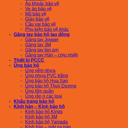
Áo khoác bảo vệ
Ve áo bảo vệ
Mũ bảo vệ
Giày bảo vệ
Cầu vai bảo vệ
Phụ kiện bảo vệ khác
Găng tay bảo hộ lao động
Găng tay Jogger
Găng tay 3M
Găng tay len sợi
Găng tay Hàn – chịu nhiệt
Thiết bị PCCC
Ủng bảo hộ
Ủng yếm nhựa
Ủng nhựa PVC trắng
Ủng bảo hộ Hoa San
Ủng bảo hộ Thuỳ Dương
Ủng liền quần
Ủng rằn ri các loại
Khẩu trang bảo hộ
Kính hàn – Kính bảo hộ
Kính bảo hộ Kings
Kính bảo hộ 3M
Kính bảo hộ Yamada
Kính hàn – mặt nạ hàn