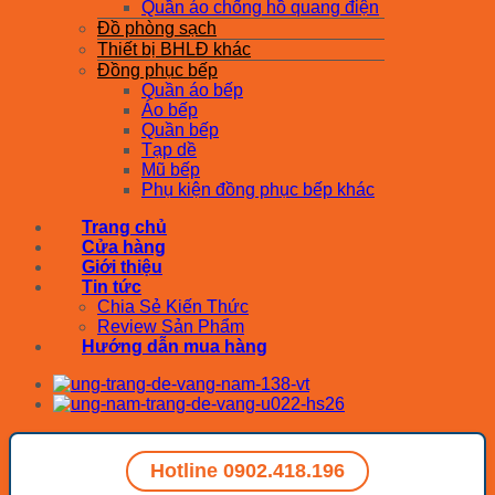
Quần áo chống hồ quang điện
Đồ phòng sạch
Thiết bị BHLĐ khác
Đồng phục bếp
Quần áo bếp
Áo bếp
Quần bếp
Tạp dề
Mũ bếp
Phụ kiện đồng phục bếp khác
Trang chủ
Cửa hàng
Giới thiệu
Tin tức
Chia Sẻ Kiến Thức
Review Sản Phẩm
Hướng dẫn mua hàng
Hotline 0902.418.196