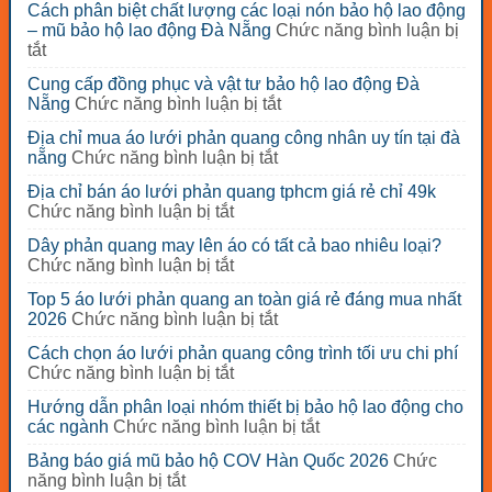
Cách phân biệt chất lượng các loại nón bảo hộ lao động
– mũ bảo hộ lao động Đà Nẵng
Chức năng bình luận bị
ở
tắt
Cách
Cung cấp đồng phục và vật tư bảo hộ lao động Đà
phân
ở
Nẵng
Chức năng bình luận bị tắt
biệt
Cung
chất
Địa chỉ mua áo lưới phản quang công nhân uy tín tại đà
cấp
lượng
ở
nẵng
Chức năng bình luận bị tắt
đồng
các
Địa
phục
loại
Địa chỉ bán áo lưới phản quang tphcm giá rẻ chỉ 49k
chỉ
và
nón
ở
Chức năng bình luận bị tắt
mua
vật
bảo
Địa
áo
tư
Dây phản quang may lên áo có tất cả bao nhiêu loại?
hộ
chỉ
lưới
bảo
ở
Chức năng bình luận bị tắt
lao
bán
phản
hộ
Dây
động
áo
quang
Top 5 áo lưới phản quang an toàn giá rẻ đáng mua nhất
lao
phản
–
lưới
công
ở
2026
Chức năng bình luận bị tắt
động
quang
mũ
phản
nhân
Top
Đà
may
bảo
quang
Cách chọn áo lưới phản quang công trình tối ưu chi phí
uy
5
Nẵng
lên
hộ
tphcm
ở
Chức năng bình luận bị tắt
tín
áo
áo
lao
giá
Cách
tại
lưới
có
động
Hướng dẫn phân loại nhóm thiết bị bảo hộ lao động cho
rẻ
chọn
đà
phản
tất
Đà
ở
các ngành
Chức năng bình luận bị tắt
chỉ
áo
nẵng
quang
cả
Nẵng
Hướng
49k
lưới
an
Bảng báo giá mũ bảo hộ COV Hàn Quốc 2026
Chức
bao
dẫn
phản
toàn
ở
năng bình luận bị tắt
nhiêu
phân
quang