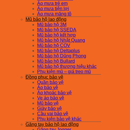
Áo mưa trẻ em
Áo mưa tiện lợi
Áo mưa măng tô
Mũ bảo hộ lao động
Mũ bảo hộ 3M
Mũ bảo hộ SSEDA
Mũ bảo hộ kết hợp
Mũ bảo hộ Nhật Quang
Mũ bảo hộ COV
Mũ bảo hộ Deltaplus
Mũ bảo hộ Dũng Phong
Mũ bảo hộ Bullard
Mũ bảo hộ thương hiệu khác
Phụ kiện mũ – giá treo mũ
Đồng phục bảo vệ
Quần bảo vệ
Áo bảo vệ
Áo khoác bảo vệ
Ve áo bảo vệ
Mũ bảo vệ
Giày bảo vệ
Cầu vai bảo vệ
Phụ kiện bảo vệ khác
Găng tay bảo hộ lao động
Găng tay Jogger