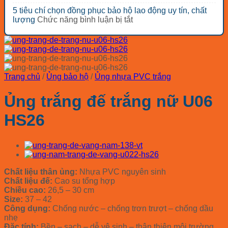
giá
Bảng
loại?
loại
công
5 tiêu chí chọn đồng phục bảo hộ lao động uy tín, chất
rẻ
báo
nhóm
trình
ở
lượng
Chức năng bình luận bị tắt
đáng
giá
thiết
tối
5
mua
mũ
bị
ưu
tiêu
nhất
bảo
bảo
chi
chí
2026
hộ
hộ
phí
chọn
COV
lao
đồng
Hàn
động
phục
Quốc
Trang chủ
/
Ủng bảo hộ
/
Ủng nhựa PVC trắng
cho
bảo
2026
các
hộ
Ủng trắng đế trắng nữ U06
ngành
lao
động
HS26
uy
tín,
chất
lượng
Chất liệu thân ủng:
Nhựa PVC nguyên sinh
Chất liệu đế:
Cao su tổng hợp
Chiều cao:
26,5 – 30 cm
Size:
37 – 42
Công dụng:
Chống nước – chống trơn trượt – chống dầu
nhẹ
Đặc tính:
Bền – sạch – dễ vệ sinh – thân thiện môi trường