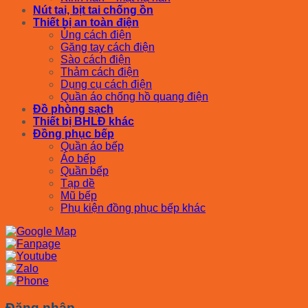
Nút tai, bịt tai chống ồn
Thiết bị an toàn điện
Ủng cách điện
Găng tay cách điện
Sào cách điện
Thảm cách điện
Dụng cụ cách điện
Quần áo chống hồ quang điện
Đồ phòng sạch
Thiết bị BHLĐ khác
Đồng phục bếp
Quần áo bếp
Áo bếp
Quần bếp
Tạp dề
Mũ bếp
Phụ kiện đồng phục bếp khác
Đăng nhập