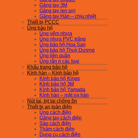
Găng tay 3M
Găng tay len sợi
Găng tay Hàn – chịu nhiệt
Thiết bị PCCC
Ủng bảo hộ
Ủng yếm nhựa
Ủng nhựa PVC trắng
Ủng bảo hộ Hoa San
Ủng bảo hộ Thuỳ Dương
Ủng liền quần
Ủng rằn ri các loại
Khẩu trang bảo hộ
Kính hàn – Kính bảo hộ
Kính bảo hộ Kings
Kính bảo hộ 3M
Kính bảo hộ Yamada
Kính hàn – mặt nạ hàn
Nút tai, bịt tai chống ồn
Thiết bị an toàn điện
Ủng cách điện
Găng tay cách điện
Sào cách điện
Thảm cách điện
Dụng cụ cách điện