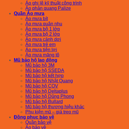
Áo ghi lê kỹ thuật công trình
Áo phản quang Palize
Quần Áo mưa
Áo mưa bít
Áo mưa quân nhu
Áo mưa bộ 1 lớp
Áo mưa bộ 2 lớp
Áo mưa cánh dơi
Áo mưa trẻ em
Áo mưa tiện lợi
Áo mưa măng tô
Mũ bảo hộ lao động
Mũ bảo hộ 3M
Mũ bảo hộ SSEDA
Mũ bảo hộ kết hợp
Mũ bảo hộ Nhật Quang
Mũ bảo hộ COV
Mũ bảo hộ Deltaplus
Mũ bảo hộ Dũng Phong
Mũ bảo hộ Bullard
Mũ bảo hộ thương hiệu khác
Phụ kiện mũ – giá treo mũ
Đồng phục bảo vệ
Quần bảo vệ
Áo bảo vệ