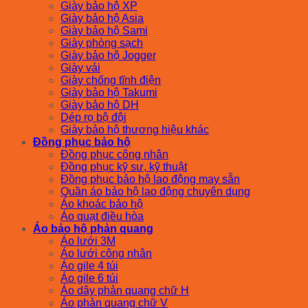
Giày bảo hộ XP
Giày bảo hộ Asia
Giày bảo hộ Sami
Giày phòng sạch
Giày bảo hộ Jogger
Giày vải
Giày chống tĩnh điện
Giày bảo hộ Takumi
Giày bảo hộ DH
Dép rọ bộ đội
Giày bảo hộ thương hiệu khác
Đồng phục bảo hộ
Đồng phục công nhân
Đồng phục kỹ sư, kỹ thuật
Đồng phục bảo hộ lao động may sẵn
Quần áo bảo hộ lao động chuyên dụng
Áo khoác bảo hộ
Áo quạt điều hòa
Áo bảo hộ phản quang
Áo lưới 3M
Áo lưới công nhân
Áo gile 4 túi
Áo gile 6 túi
Áo dây phản quang chữ H
Áo phản quang chữ V