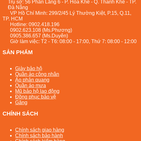
Trụ sở: 56 Phần Lăng 6 - P. Hòa Khê - Q. Thanh Khê - TP.
Đà Nẵng
VP Hồ Chí Minh: 299/2/45 Lý Thường Kiệt, P.15, Q.11,
TP. HCM
Hotline:
0902.418.196
0902.623.108
(Ms.Phương)
0905.386.657
(Ms.Duyên)
Giờ làm việc: T2 - T6: 08:00 - 17:00, Thứ 7: 08:00 - 12:00
SẢN PHẨM
Giày bảo hộ
Quần áo công nhân
Áo phản quang
Quần áo mưa
Mũ bảo hộ lao động
Đồng phục bảo vệ
Găng
CHÍNH SÁCH
Chính sách giao hàng
Chính sách bảo hành