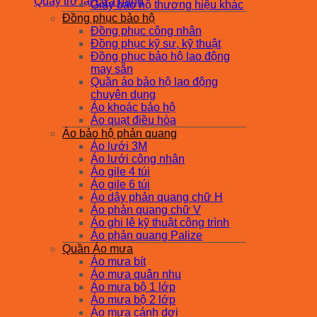
Quay trở lại cửa hàng
Giày bảo hộ thương hiệu khác
Đồng phục bảo hộ
Đồng phục công nhân
Đồng phục kỹ sư, kỹ thuật
Đồng phục bảo hộ lao động
may sẵn
Quần áo bảo hộ lao động
chuyên dụng
Áo khoác bảo hộ
Áo quạt điều hòa
Áo bảo hộ phản quang
Áo lưới 3M
Áo lưới công nhân
Áo gile 4 túi
Áo gile 6 túi
Áo dây phản quang chữ H
Áo phản quang chữ V
Áo ghi lê kỹ thuật công trình
Áo phản quang Palize
Quần Áo mưa
Áo mưa bít
Áo mưa quân nhu
Áo mưa bộ 1 lớp
Áo mưa bộ 2 lớp
Áo mưa cánh dơi