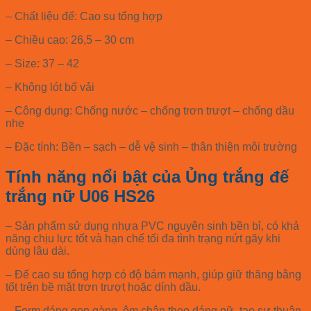
– Chất liệu đế: Cao su tổng hợp
– Chiều cao: 26,5 – 30 cm
– Size: 37 – 42
– Không lót bố vải
– Công dụng: Chống nước – chống trơn trượt – chống dầu
nhẹ
– Đặc tính: Bền – sạch – dễ vệ sinh – thân thiện môi trường
Tính năng nổi bật của Ủng trắng đế
trắng nữ U06 HS26
– Sản phẩm sử dụng nhựa PVC nguyên sinh bền bỉ, có khả
năng chịu lực tốt và hạn chế tối đa tình trạng nứt gãy khi
dùng lâu dài.
– Đế cao su tổng hợp có độ bám mạnh, giúp giữ thăng bằng
tốt trên bề mặt trơn trượt hoặc dính dầu.
– Form dáng gọn gàng, ôm chân theo dáng nữ, tạo sự thuận