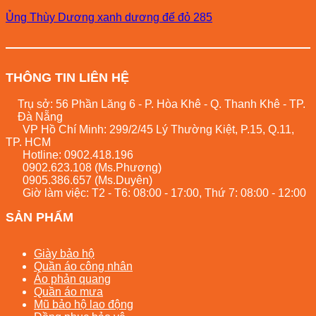
Ủng Thùy Dương xanh dương đế đỏ 285
THÔNG TIN LIÊN HỆ
Trụ sở: 56 Phần Lăng 6 - P. Hòa Khê - Q. Thanh Khê - TP.
Đà Nẵng
VP Hồ Chí Minh: 299/2/45 Lý Thường Kiệt, P.15, Q.11,
TP. HCM
Hotline:
0902.418.196
0902.623.108
(Ms.Phương)
0905.386.657
(Ms.Duyên)
Giờ làm việc: T2 - T6: 08:00 - 17:00, Thứ 7: 08:00 - 12:00
SẢN PHẨM
Giày bảo hộ
Quần áo công nhân
Áo phản quang
Quần áo mưa
Mũ bảo hộ lao động