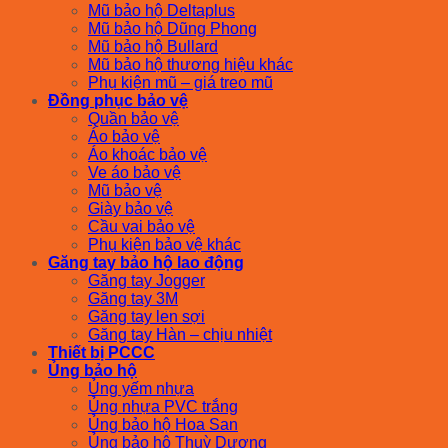
Mũ bảo hộ Deltaplus
Mũ bảo hộ Dũng Phong
Mũ bảo hộ Bullard
Mũ bảo hộ thương hiệu khác
Phụ kiện mũ – giá treo mũ
Đồng phục bảo vệ
Quần bảo vệ
Áo bảo vệ
Áo khoác bảo vệ
Ve áo bảo vệ
Mũ bảo vệ
Giày bảo vệ
Cầu vai bảo vệ
Phụ kiện bảo vệ khác
Găng tay bảo hộ lao động
Găng tay Jogger
Găng tay 3M
Găng tay len sợi
Găng tay Hàn – chịu nhiệt
Thiết bị PCCC
Ủng bảo hộ
Ủng yếm nhựa
Ủng nhựa PVC trắng
Ủng bảo hộ Hoa San
Ủng bảo hộ Thuỳ Dương