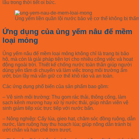
lâu trong thời tiết oi bức.
Ủng yếm liền quần lội nước bảo vệ cơ thể không bị thấ
Ứng dụng của ủng yếm nâu đế mềm
loại mỏng
Ủng yếm nâu đế mềm loại mỏng không chỉ là trang bị bảo
hộ, mà còn là giải pháp tiện lợi cho nhiều công việc và hoạt
động ngoài trời. Thiết kế chống nước toàn thân giúp người
dùng yên tâm di chuyển và làm việc trong môi trường ẩm
ướt, bùn lầy mà vẫn giữ cơ thể khô ráo và an toàn.
Các ứng dụng phổ biến của sản phẩm bao gồm:
– Vệ sinh môi trường:
Thu gom rác thải, thông cống, làm
sạch kênh mương hay xử lý nước thải, giúp nhân viên vệ
sinh giảm tiếp xúc trực tiếp với nước bẩn.
– Nông nghiệp:
Cấy lúa, gieo hạt, chăm sóc đồng ruộng, dẫn
nước, làm ruộng hay thu hoạch lúa; giúp nông dân tránh bị
ướt chân và hạn chế trơn trượt.