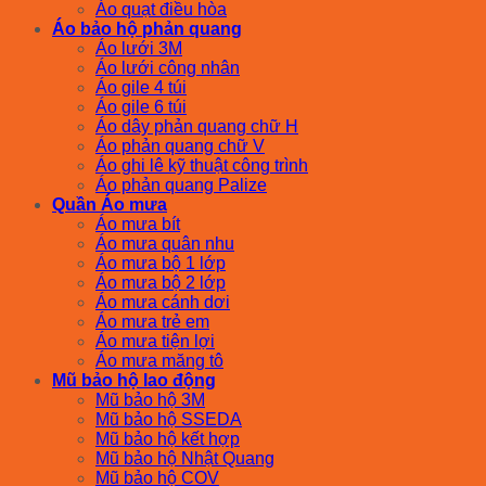
Áo quạt điều hòa
Áo bảo hộ phản quang
Áo lưới 3M
Áo lưới công nhân
Áo gile 4 túi
Áo gile 6 túi
Áo dây phản quang chữ H
Áo phản quang chữ V
Áo ghi lê kỹ thuật công trình
Áo phản quang Palize
Quần Áo mưa
Áo mưa bít
Áo mưa quân nhu
Áo mưa bộ 1 lớp
Áo mưa bộ 2 lớp
Áo mưa cánh dơi
Áo mưa trẻ em
Áo mưa tiện lợi
Áo mưa măng tô
Mũ bảo hộ lao động
Mũ bảo hộ 3M
Mũ bảo hộ SSEDA
Mũ bảo hộ kết hợp
Mũ bảo hộ Nhật Quang
Mũ bảo hộ COV