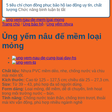
giá
Bảng
loại?
loại
công
5 tiêu chí chọn đồng phục bảo hộ lao động uy tín, chất
rẻ
báo
nhóm
trình
ở
lượng
Chức năng bình luận bị tắt
đáng
giá
thiết
tối
5
mua
mũ
bị
ưu
tiêu
nhất
bảo
bảo
chi
chí
2026
hộ
Trang chủ
/
Ủng bảo hộ
/
Ủng yếm nhựa
hộ
phí
chọn
COV
lao
đồng
Hàn
Ủng yếm nâu đế mềm loại
động
phục
Quốc
cho
bảo
2026
mỏng
các
hộ
ngành
lao
động
uy
tín,
chất
Chất liệu:
Nhựa PVC mềm dẻo, nhẹ, chống nước và chịu
lượng
mài mòn tốt.
Kích thước:
Cao từ 125 – 127,5 cm; chiều dài 25 – 27,3 cm
.
Size:
Từ
39 – 43
, phù hợp đa số người dùng.
Form dáng:
Loại mỏng, đế mềm, dễ di chuyển, linh hoạt
trong môi trường nước – bùn.
Tính năng:
Chống nước toàn thân, chống trơn trượt, thoải
mái khi vận động, phù hợp nhiều ngành nghề