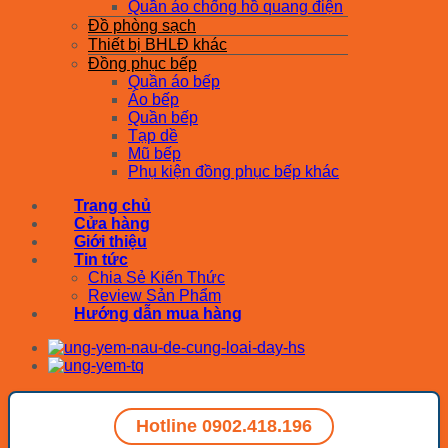
Quần áo chống hồ quang điện
Đồ phòng sạch
Thiết bị BHLĐ khác
Đồng phục bếp
Quần áo bếp
Áo bếp
Quần bếp
Tạp dề
Mũ bếp
Phụ kiện đồng phục bếp khác
Trang chủ
Cửa hàng
Giới thiệu
Tin tức
Chia Sẻ Kiến Thức
Review Sản Phẩm
Hướng dẫn mua hàng
Hotline 0902.418.196