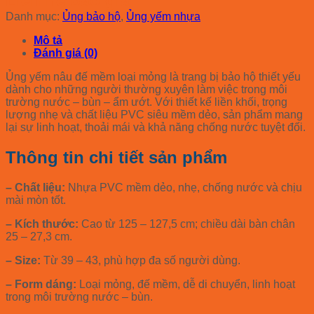
Liên hệ báo giá
Danh mục:
Ủng bảo hộ
,
Ủng yếm nhựa
Mô tả
Đánh giá (0)
Ủng yếm nâu đế mềm loại mỏng
là trang bị bảo hộ thiết yếu
dành cho những người thường xuyên làm việc trong môi
trường
nước – bùn – ẩm ướt
. Với thiết kế liền khối, trọng
lượng nhẹ và chất liệu PVC siêu mềm dẻo, sản phẩm mang
lại sự linh hoạt, thoải mái và khả năng chống nước tuyệt đối.
Thông tin chi tiết sản phẩm
– Chất liệu:
Nhựa PVC mềm dẻo, nhẹ, chống nước và chịu
mài mòn tốt.
– Kích thước:
Cao từ 125 – 127,5 cm; chiều dài bàn chân
25 – 27,3 cm.
– Size:
Từ
39 – 43
, phù hợp đa số người dùng.
– Form dáng:
Loại mỏng, đế mềm, dễ di chuyển, linh hoạt
trong môi trường nước – bùn.