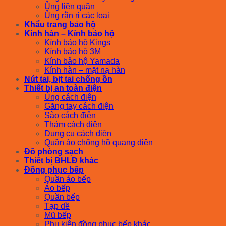
Ủng liền quần
Ủng rằn ri các loại
Khẩu trang bảo hộ
Kính hàn – Kính bảo hộ
Kính bảo hộ Kings
Kính bảo hộ 3M
Kính bảo hộ Yamada
Kính hàn – mặt nạ hàn
Nút tai, bịt tai chống ồn
Thiết bị an toàn điện
Ủng cách điện
Găng tay cách điện
Sào cách điện
Thảm cách điện
Dụng cụ cách điện
Quần áo chống hồ quang điện
Đồ phòng sạch
Thiết bị BHLĐ khác
Đồng phục bếp
Quần áo bếp
Áo bếp
Quần bếp
Tạp dề
Mũ bếp
Phụ kiện đồng phục bếp khác