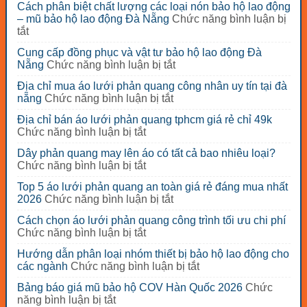
Cách phân biệt chất lượng các loại nón bảo hộ lao động
– mũ bảo hộ lao động Đà Nẵng
Chức năng bình luận bị
ở
tắt
Cách
Cung cấp đồng phục và vật tư bảo hộ lao động Đà
phân
ở
Nẵng
Chức năng bình luận bị tắt
biệt
Cung
chất
Địa chỉ mua áo lưới phản quang công nhân uy tín tại đà
cấp
lượng
ở
nẵng
Chức năng bình luận bị tắt
đồng
các
Địa
phục
loại
Địa chỉ bán áo lưới phản quang tphcm giá rẻ chỉ 49k
chỉ
và
nón
ở
Chức năng bình luận bị tắt
mua
vật
bảo
Địa
áo
tư
Dây phản quang may lên áo có tất cả bao nhiêu loại?
hộ
chỉ
lưới
bảo
ở
Chức năng bình luận bị tắt
lao
bán
phản
hộ
Dây
động
áo
quang
Top 5 áo lưới phản quang an toàn giá rẻ đáng mua nhất
lao
phản
–
lưới
công
ở
2026
Chức năng bình luận bị tắt
động
quang
mũ
phản
nhân
Top
Đà
may
bảo
quang
Cách chọn áo lưới phản quang công trình tối ưu chi phí
uy
5
Nẵng
lên
hộ
tphcm
ở
Chức năng bình luận bị tắt
tín
áo
áo
lao
giá
Cách
tại
lưới
có
động
Hướng dẫn phân loại nhóm thiết bị bảo hộ lao động cho
rẻ
chọn
đà
phản
tất
Đà
ở
các ngành
Chức năng bình luận bị tắt
chỉ
áo
nẵng
quang
cả
Nẵng
Hướng
49k
lưới
an
Bảng báo giá mũ bảo hộ COV Hàn Quốc 2026
Chức
bao
dẫn
phản
toàn
ở
năng bình luận bị tắt
nhiêu
phân
quang