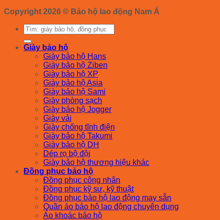
Copyright 2026 ©
Bảo hộ lao động Nam Á
Tìm
kiếm:
Giày bảo hộ
Giày bảo hộ Hans
Giày bảo hộ Ziben
Giày bảo hộ XP
Giày bảo hộ Asia
Giày bảo hộ Sami
Giày phòng sạch
Giày bảo hộ Jogger
Giày vải
Giày chống tĩnh điện
Giày bảo hộ Takumi
Giày bảo hộ DH
Dép rọ bộ đội
Giày bảo hộ thương hiệu khác
Đồng phục bảo hộ
Đồng phục công nhân
Đồng phục kỹ sư, kỹ thuật
Đồng phục bảo hộ lao động may sẵn
Quần áo bảo hộ lao động chuyên dụng
Áo khoác bảo hộ