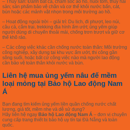
– Thủy sản:
Đánh bắt cá, chăm sóc ao hồ, nuôi tôm, thủy hải
sản; sản phẩm bảo vệ chân và cơ thể khỏi nước bẩn, cát,
bùn hoặc các mảnh vật nhọn trong môi trường ao hồ.
– Hoạt động ngoài trời – giải trí:
Du lịch, đi phượt, leo núi,
câu cá, cắm trại, trekking địa hình ẩm ướt; ủng yếm giúp
người dùng di chuyển thoải mái, chống trơn trượt và giữ cơ
thể khô ráo.
– Các công việc khác cần chống nước toàn thân:
Môi trường
công nghiệp, xây dựng tại khu vực ẩm ướt, thi công gần
sông suối, hoặc bất cứ công việc nào mà người lao động
cần bảo vệ toàn thân khỏi nước và bùn.
Liên hệ mua ủng yếm nâu đế mềm
loại mỏng tại Bảo hộ Lao động Nam
Á
Bạn đang tìm kiếm
ủng yếm liền quần chống nước chất
lượng
, giá tốt, mềm nhẹ và dễ sử dụng?
Hãy liên hệ ngay
Bảo hộ Lao động Nam Á
– đơn vị chuyên
cung cấp trang thiết bị bảo hộ uy tín tại Đà Nẵng và toàn
quốc.