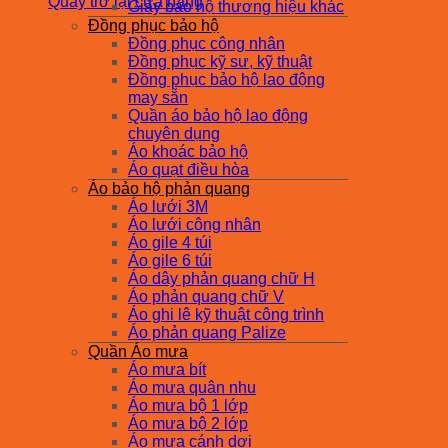
Quay trở lại cửa hàng
Giày bảo hộ thương hiệu khác
Đồng phục bảo hộ
Đồng phục công nhân
Đồng phục kỹ sư, kỹ thuật
Đồng phục bảo hộ lao động
may sẵn
Quần áo bảo hộ lao động
chuyên dụng
Áo khoác bảo hộ
Áo quạt điều hòa
Áo bảo hộ phản quang
Áo lưới 3M
Áo lưới công nhân
Áo gile 4 túi
Áo gile 6 túi
Áo dây phản quang chữ H
Áo phản quang chữ V
Áo ghi lê kỹ thuật công trình
Áo phản quang Palize
Quần Áo mưa
Áo mưa bít
Áo mưa quân nhu
Áo mưa bộ 1 lớp
Áo mưa bộ 2 lớp
Áo mưa cánh dơi