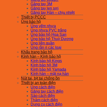
Găng tay 3M
Găng tay len sợi
Găng tay Hàn – chịu nhiệt
Thiết bị PCCC
Ủng bảo hộ
Ủng yếm nhựa
Ủng nhựa PVC trắng
Ủng bảo hộ Hoa San
Ủng bảo hộ Thuỳ Dương
Ủng liền quần
Ủng rằn ri các loại
Khẩu trang bảo hộ
Kính hàn – Kính bảo hộ
Kính bảo hộ Kings
Kính bảo hộ 3M
Kính bảo hộ Yamada
Kính hàn – mặt nạ hàn
Nút tai, bịt tai chống ồn
Thiết bị an toàn điện
Ủng cách điện
Găng tay cách điện
Sào cách điện
Thảm cách điện
Dụng cụ cách điện