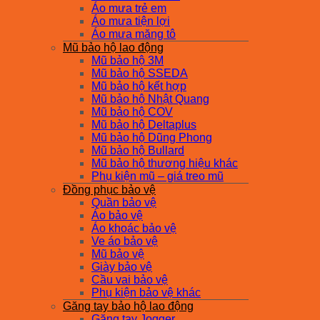
Áo mưa trẻ em
Áo mưa tiện lợi
Áo mưa măng tô
Mũ bảo hộ lao động
Mũ bảo hộ 3M
Mũ bảo hộ SSEDA
Mũ bảo hộ kết hợp
Mũ bảo hộ Nhật Quang
Mũ bảo hộ COV
Mũ bảo hộ Deltaplus
Mũ bảo hộ Dũng Phong
Mũ bảo hộ Bullard
Mũ bảo hộ thương hiệu khác
Phụ kiện mũ – giá treo mũ
Đồng phục bảo vệ
Quần bảo vệ
Áo bảo vệ
Áo khoác bảo vệ
Ve áo bảo vệ
Mũ bảo vệ
Giày bảo vệ
Cầu vai bảo vệ
Phụ kiện bảo vệ khác
Găng tay bảo hộ lao động
Găng tay Jogger